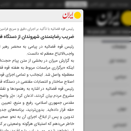
موسسه ایران
ایران آنلاین
روزنامه ایران
ایران دیلی
الوفاق
ایران ورزشی
آژانس
روزنامه
رئیس قوه قضائیه با تأکید بر اجرای دقیق و سریع فرامین 
صفحه نخست
تمام شماره ها
تمام ویژه نامه ها
آرشیو
سازمان آگهی‌ها
دستیار هوش
ضریب رضایتمندی شهروندان از دستگاه ق
صفحات
شماره نه هزار و 
رئیس قوه قضائیه در پیامی به محضر رهبر ان
واجب‌الاتباع معظم له دانست.
۱
صفحه اول
به گزارش میزان در بخشی از متن پیام حجت‌الا
اینکه «برگزاری مراسمات مربوط به هفته قوه قض
معظم‌له واصل شد. اینجانب و تمامی اجزای قوه ق
۲
۳
سیاسی
اصلاح ساختار و انتصابات مقتضی در دستگاه ق
رئیس قوه قضائیه در اشاره به رهنمودها و نقش
۴
دیپلماسی
مشروع مردم بیان کردند، اذعان کرد: «پُر واضح
مقدس جمهوری اسلامی، رفیع و منیع، تعیین فر
۵
جهان
حقه قرار داده‌اید. بدون‌تردید، برنامه‌های ج
تدوین و پس از ابلاغ، اجرای آن به نحو صحیح
خاطر می‌دهم که استیلای هرگونه وضعیتی بر کشو
۶
اجتماعی