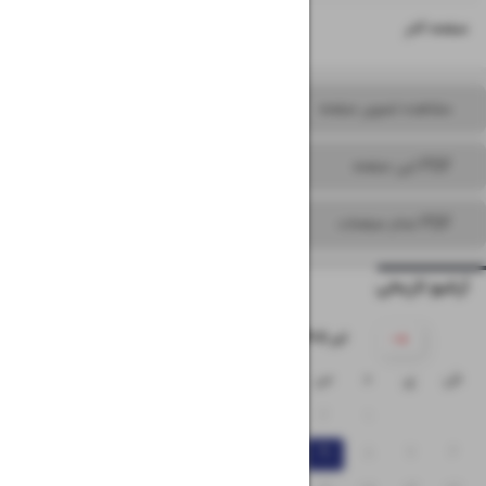
۱۶
صفحه آخر
مشاهده تصویر صفحه
PDF این صفحه
PDF تمام صفحات
آرشیو تاریخی
۱۴۰۵ تیر
ش
ی
د
س
چ
پ
ج
۵
۴
۳
۲
۱
۱۲
۱۱
۱۰
۹
۸
۷
۶