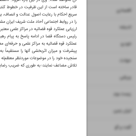
آن نخواهد شد». وی در این باره افزود: «استقرا
قادر ساخته است از این ظرفیت در خطوط کنترل
۷
۸
اقتصادی
سریع احکام با رعایت اصول عدالت و انصاف، بهره
را در روابط اجتماعی آحاد ملت شریف ایران مش
۹
اندیشه
ارزیابی عملکرد قوه قضائیه در مراکز علمی معتبر
رئیس دستگاه قضا در ادامه پاسخ به پیام رهبر 
۱۰
عملکرد قوه قضائیه به مراکز علمی و حرفه‌ای م
خودرو
پیشرفت و میزان اثربخشی آنها را مستقیماً به
سنجیده خود را در موضوعات موردنظر معظم‌له 
۱۱
حوادث
تلاش مضاعف نمایند؛ به طوری که ضریب رضایت
۱۲
ورزشی
۱۳
زیست بوم
۱۴
ایران زمین
۱۵
گفت و گو