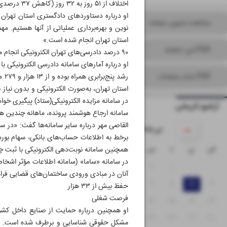
اختلاف از ۵۱ روز به ۳۲ روز (کاهش ۳۷ درصدی) رسیده است.»
مشاهده تصویر صفحه
استان تهران انجام شده است.»
PDF این صفحه
۹۰ درصد دادرسی‌های تهران الکترونیکی انجام می‌شود
PDF تمام صفحات
استان تهران، به‌صورت الکترونیکی و بدون نیاز 
آرشیو تاریخی
سامانه ارجاع هوشمند پرونده، ماهانه چندین هز
۱۴۰۵ تیر
برخط به اطلاعات حساب‌های بانکی، سهام بورس
ش
ی
د
س
چ
پ
ج
۵
۴
۳
۲
۱
آنان در مبادی ورودی ساختمان‌های قضایی فر
۱۲
۱۱
۱۰
۹
۸
۷
۶
حفظ بیش از ۳۳ هزار
فرصت شغلی
۱۹
۱۸
۱۷
۱۶
۱۵
۱۴
۱۳
۲۶
۲۵
۲۴
۲۳
۲۲
۲۱
۲۰