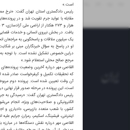
۲۷
۲۸
۲۹
۳۰
۳۱
است.»
یک میلیون ملاقات و پاسخگویی به مراجعان انجام شد و میز
او در پاسخ به سؤال خبرنگاران مبنی بر شکای
دراین خصوص تشکیل نشده است. با توجه به قرا
مرجع صالح محلی استعلام شود.»
القاصی مهر درباره آخرین وضعیت پرونده‌های 
آن وقت تعیین شده است. پرونده دوم مربوط 
است، این پرونده در مرحله صدور قرار نهایی در د
رئیس دادگستری تهران گفت: «رسیدگی به جرایم
روزنام
روزنامه
اینترنتی، فیشینگ، اسکیمر، رمزارز، جرایم علیه
ایران 
القاصی مهر درباره نقش دستگاه‌ها در مبارزه
الوفاق