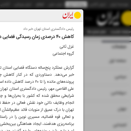
موسسه ایران
ایران آنلاین
روزنامه ایران
ایران دیلی
الوفاق
ایران ورزشی
آژانس
روزنامه
رئیس دادگستری استان تهران خبر داد
صفحه نخست
تمام شماره ها
تمام ویژه نامه ها
آرشیو
سازمان آگهی‌ها
دستیار هوش
کاهش ۴۰ درصدی زمان رسیدگی قضایی در پایتخت
صفحات
شماره نه هزار و پ
غزل ثانی
گروه اجتماعی
۱
صفحه اول
خبر می‌دهد. دستاوردی که در کنار کاهش چش
۲
۳
سیاسی
پرونده‌های مانده را تا ۲۰ درصد کاهش داده است.
۴
دیپلماسی
شرایطی محقق شده که کشور با بحران‌ها و چا
انجام وظایف ذاتی خود نقش فعالی در حفظ نظ
۵
جهان
تهران با درک عمیق از منویات قائد عظیم‌الشأن 
و تعالی قوه قضائیه، مسیری نوین را در راست
برنامه‌ریزی هدفمند، ایجاد هماهنگی بین‌بخشی و 
۶
اجتماعی