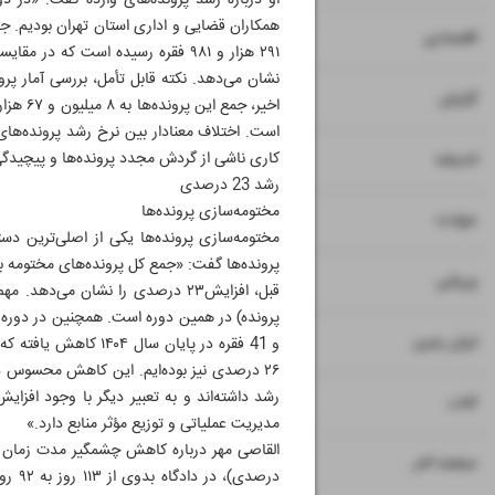
او درباره رشد پرونده‌های وارده گفت: «در د
۷
۸
اقتصادی
نشان می‌دهد. نکته قابل تأمل، بررسی آمار پر
۹
گزارش
۱۰
کاری ناشی از گردش مجدد پرونده‌ها و پیچیدگی 
اندیشه
رشد 23 درصدی
مختومه‌سازی پرونده‌ها
۱۱
حوادث
مختومه‌سازی پرونده‌ها یکی از اصلی‌ترین دس
۱۲
۱۳
ورزشی
قبل، افزایش۲۳ درصدی را نشان می‌
۱۴
ایران زمین
۱۵
کتاب
مدیریت عملیاتی و توزیع مؤثر منابع دارد.»
۱۶
صفحه آخر