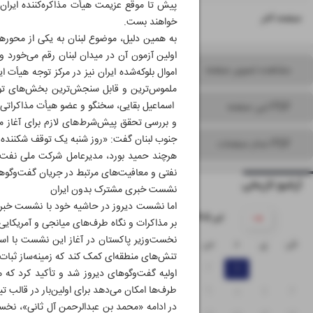
پیش تا موقع عزیمت هیأت مذاکره‌کننده ایرا
۱۶
صفحه آخر
خواهند بست.
به همین دلیل، موضوع لبنان به یکی از محورها
اولین آزمون آن در میدان لبنان رقم می‌خورد و
مشاهده تصویر صفحه
اموال بلوکه‌شده ایران نیز در مرکز توجه هیأت ای
ملموس‌ترین و قابل سنجش‌ترین بخش‌های توافق
PDF این صفحه
و بررسی تحقق پیش‌شرط‌های لازم برای آغاز مذ
جنوب لبنان گفت: «روز شنبه یک توقف شکننده 
PDF تمام صفحات
هرچند حمید بورد، مدیرعامل شرکت ملی نفت ای
نفتی و معافیت‌های مرتبط در جریان گفت‌وگوه
آرشیو تاریخی
نشست خبری مشترک بدون ایران
اما نشست دیروز در حاشیه خود با نشست خبری 
۱۴۰۵ تیر
بر مذاکرات و نگاه طرف‌های میانجی و آمریکایی 
نخست‌وزیر پاکستان در آغاز این نشست با استق
ش
ی
د
س
چ
پ
ج
تنش‌های منطقه‌ای کمک کند که زمینه‌ساز ثبا
۵
۴
۳
۲
۱
اولیه گفت‌و‌گوهای دیروز شد و تأکید کرد که 
طرف‌ها امکان می‌دهد برای اولین‌بار در قالب ت
۱۲
۱۱
۱۰
۹
۸
۷
۶
در ادامه «محمد بن عبدالرحمن آل ثانی»، نخس