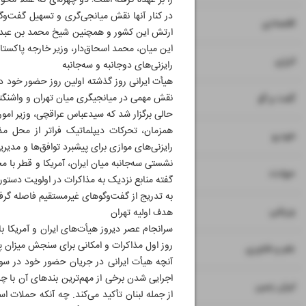
را بر عهده گرفته است؛ دو چهره‌ای که عملاً 
در کنار آنها نقش میانجی‌گری و تسهیل گفت‌وگ
۷
۱۵
اقتصادی
ارتش این کشور و همچنین شیخ محمد بن عبدالرح
این میان، محمد اسحاق‌دار، وزیر خارجه پاکستان
۸
انرژی
رایزنی‌های دوجانبه و سه‌جانبه
هیأت ایرانی روز گذشته اولین روز حضور خود د
۹
نقش مهمی در میانجیگری میان تهران و واشنگتن ا
گفت و گو
حالی برگزار شد که سیدعباس عراقچی، وزیر امور
همزمان، تحرکات دیپلماتیک فراتر از محل مذ
۱۰
خودرو
رایزنی‌های موازی برای پیشبرد توافق‌ها و مدیر
نشستی سه‌جانبه میان ایران، آمریکا و قطر با م
۱۱
حوادث
گفته منابع نزدیک به مذاکرات در اولویت دستو
به تدریج از گفت‌وگوهای غیرمستقیم فاصله گر
۱۲
ورزشی
هدف اولیه تهران
سرانجام عصر دیروز هیأت‌های ایران و آمریکا
روز اول مذاکرات و امکانی برای سنجش میزان پ
۱۳
علم و فناوری
آنچه هیأت ایرانی در جریان حضور خود در سو
اجرایی شدن برخی از مهم‌ترین بندهای آن با چالش
۱۴
ایران زمین
از جمله لبنان تأکید می‌کند. چه آنکه حملات ا