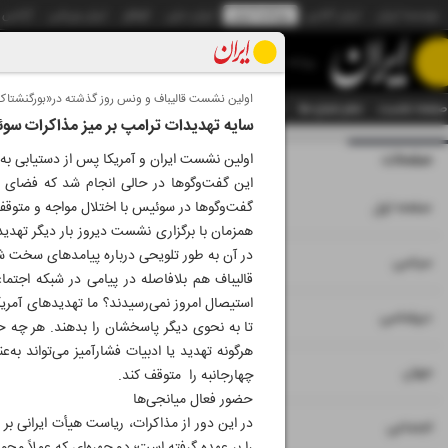
موسسه ایران
ایران آنلاین
روزنامه ایران
ایران دیلی
الوفاق
ایران ورزشی
آژانس
روزنامه
اولین نشست قالیباف و ونس روز گذشته در«بورگنشتاک»
صفحه نخست
تمام شماره ها
تمام ویژه نامه ها
آرشیو
سازمان آگهی‌ها
دستیار هوش
سایه تهدیدات ترامپ بر میز مذاکرات سو
صفحات
شماره نه هزار و پنج
اولین نشست ایران و آمریکا پس از دستیابی به 
این گفت‌وگوها در حالی انجام شد که فضای م
۱
صفحه اول
گفت‌وگوها در سوئیس با اختلال مواجه و متوق
همزمان با برگزاری نشست دیروز بار دیگر تهدی
در آن به ‌طور تلویحی درباره پیامدهای سخت ش
۲
۳
سیاسی
قالیباف هم بلافاصله در پیامی در شبکه اجتم
استیصال امروز نمی‌رسیدند؟ ما تهدیدهای آمریک
۴
دیپلماسی
تا به نحوی دیگر پاسخشان را بدهند. هر چه ح
هرگونه تهدید یا ادبیات فشارآمیز می‌تواند 
۵
جهان
چهارجانبه را متوقف کند.
حضور فعال میانجی‌ها
در این دور از مذاکرات، ریاست هیأت ایرانی ب
۶
اجتماعی