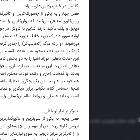
کاوش در خیال‌پردازی‌های نوزاد
روزنام
فصل چهارم به یکی از جسورانه‌ترین و تأثیرگذ
روزنامه
روان‌کاوی معرفی می‌کنند که روان‌کاوی را به 
ایران 
میچل و بلک تأکید دارند کلاین با کاوش در خیا
الوفاق
اولیه سوق داد. کلاین برخلاف فروید که بیشتر 
DAILY
می‌شوند. او رانه مرگ (تخریب‌گر) را جدی گرف
کودک را به دو قطب «خوب» و «بد» تقسیم می‌ک
این حالت ذهنی، نوزاد اشیا را به دو بخش کامل
دفاعی اصلی در این موقعیت دوپاره‌سازی و فراف
بماند. با گذشت زمان و رشد، کودک ممکن است 
هم خوب و هم بد. این یکپارچگی، اضطراب افسرده
اینجا احساس گناه، نگرانی برای دیگری و تما
است و پایه همدلی و روابط سالم بزرگسالی را می
تمرکز بر نیاز ارتباطی
فصل پنجم به یکی از غنی‌ترین و تأثیرگذارتری
تهران، خیابان سهروردی، خیابان خرمشهر، نرسیده به مصلی، موسسه فرهنگی-مطبوعاتی ایران
بررسی کارهای دو تن از مهم‌ترین چهره‌های این
را از تمرکز بر غرایز درونی به سوی نیازهای اسا