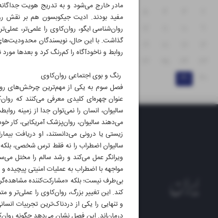
مادر خارج می‌شود و به تدریج هویت جداگانه‌
۸
۷
۶
۵
۴
۳
۲
مفید بودند. ادیت جیکوبسون هم بر نقش رو
۱۵
۱۴
۱۳
۱۲
۱۱
۱۰
۹
روان‌شناسی ایگو، روان‌کاوی را علمی‌تر، عملی‌ت
گذاشت. با این حال، نویسندگان محدودیت‌های ای
۲۲
۲۱
۲۰
۱۹
۱۸
۱۷
۱۶
روابط و ناخودآگاه را کم‌رنگ کرد و بعدها مورد 
۲۹
۲۸
۲۷
۲۶
۲۵
۲۴
۲۳
رنگ و بوی اجتماعی روان‌کاوی
۳۱
۳۰
فصل سوم به یکی از مهم‌ترین چرخش‌های روان
عنوان چهره‌ای کلیدی معرفی می‌کنند که روان‌
سالیوان، انسان را نمی‌توان جدا از زمینه رو
می‌دهند سالیوان، روان‌پزشک آمریکایی، کار خود 
زیستی یا درونی می‌دانستند، او دریافت ب
سالیوان اضطراب را نه فقط ترس شخصی، بلکه چی
ویرانگر عمل می‌کند و رشد سالم را مختل می‌س
مواجهه با اضطراب به عملیات امنیتی پیچیده و ن
بی‌طرف نیست؛ بلکه «مشارکت‌کننده مشاهده‌گر» 
کند. این تغییر بزرگ، روان‌کاوی را عملی‌تر و 
و تنهایی را یکی از دردناک‌ترین تجربیات انس
درمان‌اند. این فصل نشان می‌دهد چگونه روان‌ک