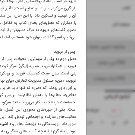
تاریک‌تر انسان مانند پرخاشگری ذاتی توجه کرد.
۱۵
کتاب
بازنگری می‌کرد. میراث او عظیم است: تأثیر کود
آن را فهمید و تسکین داد. با این حال، این س
با دیگران که فصل‌های بعدی کتاب به تکامل و 
۱۶
صفحه آخر
تصویر کلیشه‌ای فروید به درک عمیق‌تری از اید
می‌کنیم، اسیر گذشته پنهان خود هستیم، اما با شج
مشاهده تصویر صفحه
پس از فروید
فصل دوم به یکی از مهم‌ترین تحولات پس از فر
PDF این صفحه
فروید و همکارانش، بر «من» (ایگو) تمرکز کردند 
پلی است میان سنت کلاسیک فروید و رویکردها
PDF تمام صفحات
فروید، «من» مسئول مدیریت تعارض میان نهاد (م
بر این باور بودند که «من» نه تنها باید غرایز 
دفاعی»، دفاع‌ها را به‌طور نظام‌مند بررسی 
آرشیو تاریخی
احساسات دردناک به کار می‌روند مانند سرکوب، 
است. یکی از چهره‌های محوری این فصل، هاینت
۱۴۰۵ خرداد
فعالیت‌های سازنده و اجتماعی تبدیل کند. این 
ش
ی
د
س
چ
پ
ج
سوق داد. نویسندگان به پژوهش‌های رنه اشپیتس 
نبود رابطه گرم اولیه چه آسیب‌های سنگینی به 
۱