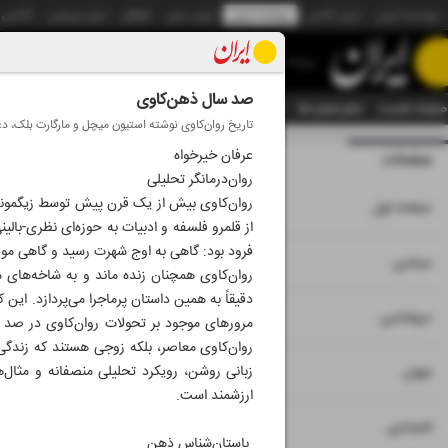
موسسه ایران
ایران آنلاین
روزنامه ایران
ایران دیلی
الوفاق
ایران ورزشی
آژانس
روزنامه
صد سال ذهن‌کاوی
صفحه نخست
تمام شماره ها
تمام ویژه نامه ها
آرشیو
سازمان آگهی‌ها
دستیار هوش
تاریخ روان‌کاوی نوشته استیون میچل و مارگارت بلک، دع
عرفان خیرخواه
صفحات
شماره نه هزار و پنج
روان‌درمانگر تحلیلی
روان‌کاوی بیش از یک قرن پیش توسط زیگموند 
۱
صفحه اول
از قلمرو فلسفه و ادبیات به حوزه‌ای نظری-بالین
فرود بود: گاهی به اوج شهرت رسید و گاهی مورد
۲
۳
سیاسی
روان‌کاوی همچنان زنده ماند و به شاخه‌های م
دقیقاً به همین داستان پرماجرا می‌پردازد. ای
۴
دیپلماسی
مرور‌های موجود بر تحولات روان‌کاوی در صد 
روان‌کاوی معاصر، بلکه زوجی هستند که زندگی
۵
زبانی روشن، رویکرد تحلیلی منصفانه و مثال‌
جهان
ارزشمند است.
۶
اجتماعی
باستان‌شناس ذهن