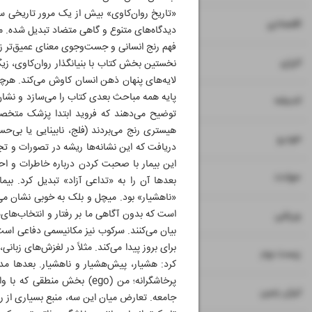
«تاریخ روان‌کاوی» بیش از یک مرور تاریخی س
۷
اقتصادی
دیدگاه‌های متنوع و گاهی متضاد تبدیل شده. میچ
فهم رنج انسانی و جست‌وجوی معنای عمیق‌تر 
۸
انرژی
نخستین بخش کتاب با بنیانگذار روان‌کاوی، زی
لایه‌های پنهان ذهن انسان کاوش می‌کند. هرچه
پایه همه مباحث بعدی کتاب را می‌سازد و نشان 
۹
اندیشه
توضیح می‌دهند که فروید ابتدا پزشک متخصص 
هیستری رنج می‌بردند (فلج، نابینایی یا بی‌ح
۱۰
خودرو
دریافت که این نشانه‌ها ریشه در تصورات و تجر
این بیمار با صحبت کردن درباره خاطرات و اح
۱۱
حوادث
بعدها آن را به «تداعی آزاد» تبدیل کرد. بی
«ناهشیار» بود. میچل و بلک به خوبی نشان می‌
۱۲
است که بدون آگاهی ما بر رفتار و انتخاب‌های‌ما
ورزشی
بیان می‌کنند. سرکوب نیز مکانیسمی دفاعی است
برای بروز پیدا می‌کند. مثلاً در لغزش‌های زبان
۱۳
زیست بوم
۱۴
ایران زمین