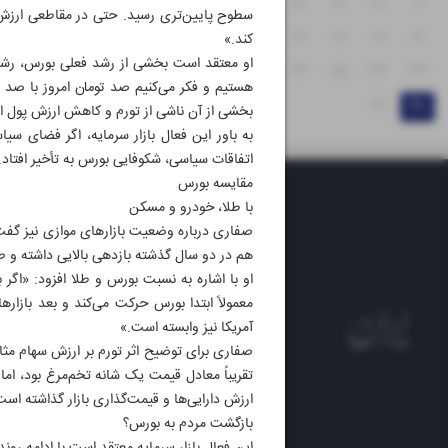
۱۵
۱۴
۱۳
۱۲
۱۱
۱۰
۹
۲۲
۲۱
۲۰
۱۹
۱۸
۱۷
۱۶
کند.»
او معتقد است بخشی از رشد فعلی بورس، رشد ا
۲۹
۲۸
۲۷
۲۶
۲۵
۲۴
۲۳
هستیم و فکر می‌کنیم صد تومان امروز با صد 
۳۱
۳۰
بخشی از آن ناشی از تورم و کاهش ارزش پول اس
به باور این فعال بازار سرمایه، اگر فضای سی
اتفاقات سیاسی، شکوفایی بورس به تأخیر افتاد.
مقایسه بورس
با طلا، خودرو و مسکن
صفاری درباره وضعیت بازارهای موازی نیز گفت: «
هم در دو سال گذشته بازدهی بالایی داشته و طب
او با اشاره به نسبت بورس و طلا افزود: «اگر 
معمولاً ابتدا بورس حرکت می‌کند و بعد بازاره
آمریکا نیز وابسته است.»
صفاری برای توضیح اثر تورم بر ارزش سهام مث
تقریباً معادل قیمت یک شانه تخم‌مرغ بود، ا
ارزش دارایی‌ها و قیمت‌گذاری بازار گذاشته است
روزنام
بازگشت مردم به بورس؟
روزنامه