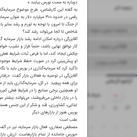
دوباره به سمت بورس بیایند.»
۱۶
صفحه آخر
به گفته این کارشناس، طرح موضوع سرمایه‌گذار
رقمی در حدود ۳۰۰ میلیارد دلار
از جنگ تا امروز، با توجه به تورم و رشد سایر با
مشاهده تصویر صفحه
شاخص تا کجا می‌تواند رشد کند؟
آقابزرگی درباره امکان ادامه رشد بازار سرمایه
کار توافق نهایی باشد، حتماً فراز و نشیب خوا
PDF این صفحه
چالش ایجاد کند، اما با فرض ثبات شرایط فعلی،
PDF تمام صفحات
تأکید کرد که سرمایه‌گذاری در بورس باید با نگ
آقابزرگی در توصیه به فعالان بازار گفت: «رف
آرشیو تاریخی
برای همه پیچید. در کل، سرمایه‌گذاری باید از 
او همچنین برخی صنایع را در شرایط فعلی کم‌ری
۱۴۰۵ خرداد
را در بازار داخلی می‌فروشند، می‌توانند بیشتر
غذایی، کشاورزی، قند و شکر از این جنس هستند، 
ش
ی
د
س
چ
پ
ج
بورس هنوز از بازارهای دیگر
۱
عقب است
مصطفی صفاری، فعال بازار سرمایه، نیز در گفت‌
۸
۷
۶
۵
۴
۳
۲