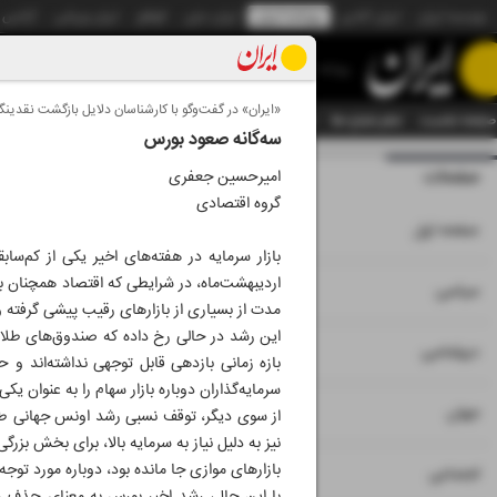
موسسه ایران
ایران آنلاین
روزنامه ایران
ایران دیلی
الوفاق
ایران ورزشی
آژانس
روزنامه
«ایران» در گفت‌وگو با کارشناسان دلایل بازگشت نقدینگی
صفحه نخست
تمام شماره ها
تمام ویژه نامه ها
آرشیو
سازمان آگهی‌ها
دستیار هوش
سه‌گانه صعود بورس
صفحات
شماره نه هزار و پنج
امیرحسین جعفری
گروه اقتصادی
۱
صفحه اول
اردیبهشت‌ماه، در شرایطی که اقتصاد همچنان با 
۲
۳
سیاسی
مدت از بسیاری از بازارهای رقیب پیشی گرفته و به بیش از ۳۰ د
این رشد در حالی رخ داده که صندوق‌های طلا ک
۴
دیپلماسی
بازه زمانی بازدهی قابل توجهی نداشته‌اند و 
سرمایه‌گذاران دوباره بازار سهام را به عنوان یک
۵
جهان
از سوی دیگر، توقف نسبی رشد اونس جهانی طلا 
نیز به دلیل نیاز به سرمایه بالا، برای بخش ب
بازارهای موازی جا مانده بود، دوباره مورد توجه
۶
اجتماعی