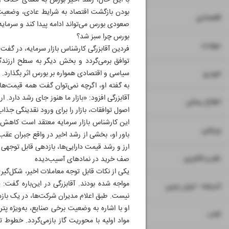
با این حال، رشد اخیر بورس به معنای حذف ری
بودن بازگشت اقتصاد به شرایط عادی، وضعیت ن
۷
۸
اقتصادی
صعودی بورس می‌تواند ادامه پیدا کند و سرمایه‌گ
بورس چرا سبز شد؟
۹
حوادث
فردین آقابزرگی کارشناس بازار سرمایه، در گفت‌
۱۰
سیاسی و اقتصادی همواره بر بورس اثر بگذارد. 
خودرو
به گفته او، اگرچه نمی‌توان گفت همه قیمت‌ها 
آقابزرگی افزود: «بازار ما هنوز جای رشد دارد.
۱۱
اطلاع رسانی
اصول توافقات، بازار را برای ورود نقدینگی جذاب
این کارشناس بازار سرمایه معتقد است کاهش ار
۱۲
ورزشی
باور او، بخشی از رشد اخیر در واقع جبران عق
ارز و رشد قیمت دارایی‌ها، بازدهی قابل توجهی د
۱۳
علم و فناوری
صف خرید در نمادهای آسیب‌دیده
یکی از نکات قابل توجه معاملات اخیر، شکل‌گی
مواجه شده بودند. آقابزرگی در این‌باره گفت:
۱۴
اندیشه - ایران زمین
نیست. طبق اعلام مدیران شرکت‌ها، در یک بازه 
او با اشاره به وضعیت برخی صنایع، به‌ویژه 
۱۵
کتاب
مواد اولیه با محوریت گاز بازمی‌گردد. خطوط 