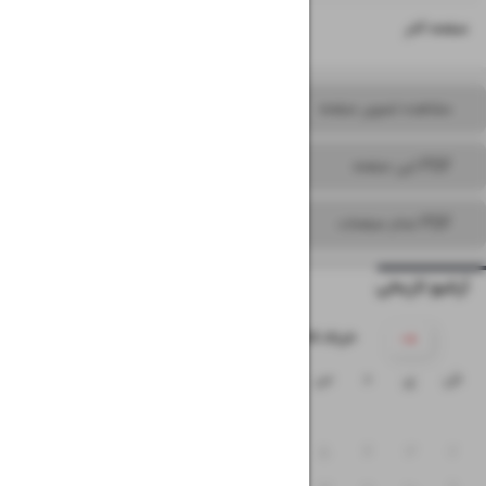
۱۶
صفحه آخر
مشاهده تصویر صفحه
PDF این صفحه
PDF تمام صفحات
آرشیو تاریخی
۱۴۰۵ خرداد
ش
ی
د
س
چ
پ
ج
۱
۸
۷
۶
۵
۴
۳
۲