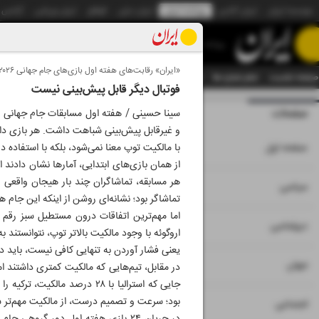
موسسه ایران
ایران آنلاین
روزنامه ایران
ایران دیلی
الوفاق
ایران ورزشی
آژانس
روزنامه
«ایران» رقابت‌های هفته اول بازی‌های جام جهانی ۲۰۲۶ را بررسی می‌کند
صفحه نخست
تمام شماره ها
تمام ویژه نامه ها
آرشیو
سازمان آگهی‌ها
دستیار هوش
فوتبال دیگر قابل پیش‌بینی نیست
صفحات
شماره نه هزار و پنج
و غیرقابل پیش‌بینی شباهت داشت. هر بازی داس
۱
صفحه اول
با مالکیت توپ معنا نمی‌شود، بلکه با استفاده 
۲
۳
سیاسی
تماشاگر بود؛ نشانه‌ای روشن از اینکه این جام
اما مهم‌ترین اتفاقات درون مستطیل سبز رقم خ
۴
دیپلماسی
یعنی فشار آوردن به تنهایی کافی نیست، باید د
۵
جهان
در مقابل، تیم‌هایی که مالکیت کمتری داشتند ام
بود؛ سرعت و تصمیم درست، از مالکیت مهم‌تر 
۶
اجتماعی