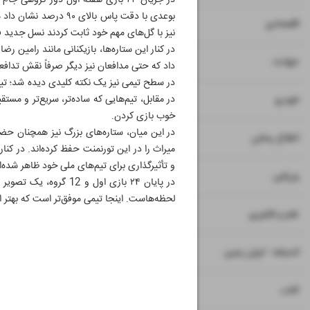
بوعدی با دقت پاس بالا
۷
۸
اقتصادی
نیز با گل‌های مهم خود ثابت کردند نسل جدید فق
۹
حوادث
داد که حتی مدافعان نیز دیگر صرفاً نقش تدافعی ن
در سطح تیمی نیز یک نکته کلیدی دیده شد؛ تیم‌ه
۱۰
در مقابل، تیم‌هایی که ساده‌تر، سریع‌تر و مست
خودرو
خوب بازی کردن.
در این میان، ستاره‌های بزرگ نیز همچنان حض
۱۱
اطلاع رسانی
میراث را در این تورنمنت حفظ کرده‌اند. در کنار
و تأثیرگذاری برای تیم‌های ملی خود ظاهر شده‌ان
۱۲
ورزشی
لحظه‌هاست. اینجا تیمی موفق‌تر است که بهتر از
۱۳
علم و فناوری
۱۴
اندیشه - ایران زمین
۱۵
کتاب