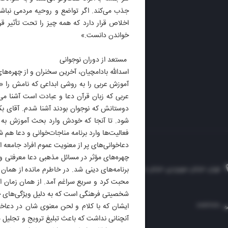
ایران 
جذب می‌کند. اگر تواضع و روحیه مردمی نباشد 
الوفاق
اخلاص قرار دارد که همه چیز را تحت تأثیر ق
DAILY
خواندن دانست.»
مستعد از دوران نوجوانی
اسدالله بادامچیان، آخرین سخنران و از چهره
آموزش عربی را به روشی ابداعی که نامش را «
عربی که زبان قرآن دعا و عبادت است آشنا می‌
دوستانش که نوجوان بودند آشنا شدم. آقای بکای
شود. تا آنجا که خودش وارد بحث آموزش به د
فعالیت‌ها وارد برنامه مناجات‌خوانی و دعا هم
دعاخوانی‌های پر از معنویت عموم افراد جامعه 
چهره‌های مؤثر در مسائل مذهبی دعا معرفتی و
تهران، خیابان سهروردی، خیابان خرمشهر، نرسیده به مصلی، موسسه فرهنگی-مطبوعاتی ایران
برنامه‌های دینی شد. در خاطرم مانده از همان 
محبت کرد و سریع سراغم آمد. از همان زمان ا
شخصیتی فرهنگی است که به دلیل ویژگی‌های خا
ایشان که با کلام و لحن معنوی شان در دعاخو
۸۸۷۶۱۲۵۴
۳۰۰۰۴۵۱۲۱۳
۸۸۷۶۱۷۲۰
آنچنانی نداشت که باعث تبلیغ ترویج و تجلیل 