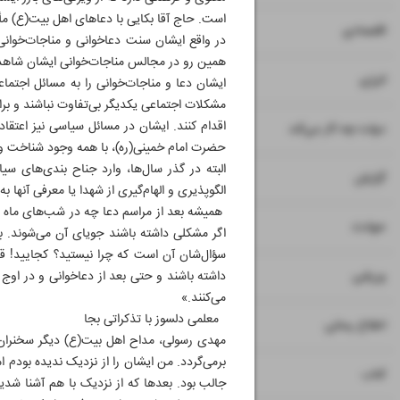
است. حاج آقا بکایی با دعاهای اهل بیت(ع) م
۷
اقتصادی
در واقع ایشان سنت دعا‌خوانی و مناجات‌خوان
همین رو در مجالس مناجات‌خوانی ایشان شاه
۸
انرژی
ایشان دعا و مناجات‌خوانی را به مسائل اجتما
مشکلات اجتماعی یکدیگر بی‌تفاوت نباشند و 
اقدام کنند. ایشان در مسائل سیاسی نیز اعتق
۹
دولت چه کار می‌کند
حضرت امام خمینی(ره)، با همه وجود شناخت و 
البته در گذر سال‌ها، وارد جناح بندی‌های س
۱۰
گزارش
الگوپذیری و الهام‌گیری از شهدا یا معرفی آنه
همیشه بعد از مراسم دعا چه در شب‌های ماه رم
۱۱
حوادث
اگر مشکلی داشته باشند جویای آن می‌شوند. ب
سؤال‌شان آن است که چرا نیستید؟ کجایید! قا
۱۲
۱۳
ورزشی
داشته باشند و حتی بعد از دعاخوانی و در اوج‌
می‌کنند.»
معلمی دلسوز با تذکراتی بجا
۱۴
اطلاع رسانی
مهدی رسولی، مداح اهل بیت(ع) دیگر سخنران مر
برمی‌گردد. من ایشان را از نزدیک ندیده بودم ا
۱۵
کتاب
جالب بود. بعدها که از نزدیک با هم آشنا شدیم