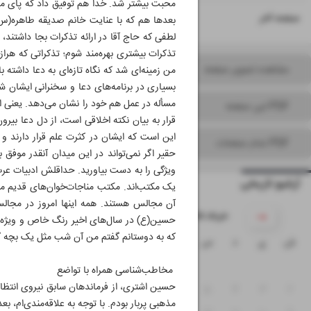
محبت بیشتر شد. خدا هم توفیق داد که پای من 
۱۶
صفحه آخر
بعدها هم که با عنایت خانم صدیقه طاهره(س)
لطفی که حاج آقا در ارائه تذکرات بجا داشتند،
تذکرات بیشتری بهره‌مند شوم؛ تذکراتی که هراز
مشاهده تصویر صفحه
من زمینه‌ای شد که نگاه تازه‌ای به دعا داشته
بسیاری در برنامه‌های دعا و سخنرانی ایشان 
مسأله در عمل هم خود را نشان می‌دهد. یعنی اگ
PDF این صفحه
قرار به بیان نکته اخلاقی است، از دل دعا بیر
این است که ایشان در کثرت علم قرار دارند 
PDF تمام صفحات
حقیر اگر نمی‌تواند در این میدان آنقدر موفق
ویژگی را به دست بیاورید. حداقلش ادبیات عرب
آرشیو تاریخی
یک مکتب‌اند. مکتب مناجات‌خوان‌های قدیم مث
آن مجالس هستند. همه اینها امروز در مج
۱۴۰۵ خرداد
حسین(ع) در سال‌های اخیر رنگ خاص و ویژه‌ای
که به دوستانم گفتم من آن شب مثل یک بچه گری
ش
ی
د
س
چ
پ
ج
۱
مخاطب‌شناسی همراه با تواضع
۸
۷
۶
۵
۴
۳
۲
مذهبی پربار بودم. با توجه به علاقه‌مندی‌ام، 