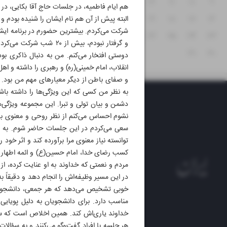
۱۵
۱۴
۱۳
۱۲
۱۱
۱۰
۹
۲۲
۲۱
۲۰
۱۹
۱۸
۱۷
۱۶
البته پیش از آن هم نام ایشان را شنیده بودم 
شرکت می‌کردم. بیشترین حضورم در برنامه ایش
۲۹
۲۸
۲۷
۲۶
۲۵
۲۴
۲۳
و گرفتار نبودم، بیش از
۳۱
۳۰
دوستی افتخار می‌کنم. من به دنبال ذاکری بو
انقلاب، امام خمینی(ره) و رهبری را داشته و اهل
و صفای باطن از دیگر معیارهای مهم من بود. ا
به نظر من کسی که این ویژگی‌ها را داشته با
دشمن و بیان تولی و تبرا. این مجموعه ویژگی
نشوم احساس می‌کنم از نظر روحی و معنوی بهره 
سعی می‌کردم در این جلسات حاضر شوم. به نظر
توانسته نیاز معنوی مرا برآورده کند و اثر خو
کسب رضای خدا، امام حسین(ع) و ائمه اطهار اس
مردم و نعمتی که خداوند به او عنایت کرده، 
در این مسیر وظیفه‌اش را انجام دهد و دقیقا
خوبی تشخیص می‌دهد که هر جمعی، دانشجو، ج
مناسب دارد. برای دانشجویان به دلیل پویا
روزنام
خداوند یاری‌اش کند. همین اخلاص است که سای
هر جلسه با افراد گفت‌و‌گو می‌کنند و به سؤالا
روزنامه