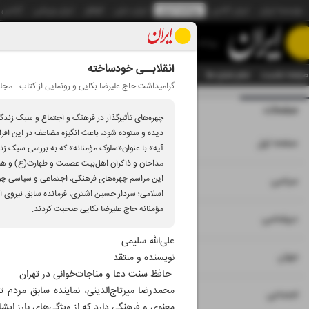
موسسه ایران
ایران آنلاین
روزنامه ایران
ایران دیلی
الوفاق
ایران ورزشی
آژانس
روزنامه
انقلابــی خودساخته
صفحه نخست
تمام شماره ها
تمام ویژه نامه ها
آرشیو
سازمان آگهی‌ها
دستیار هوش
گرامیداشت حاج علیرضا بکایی و رونمایی از کتاب - مج
صفحات
شماره نه هزار و پن
چهره‌های تأثیرگذار در فرهنگ و اجتماع و سبک زندگ
دیده و ستوده شود، باعث انگیزه مضاعف در این افر
۱
صفحه اول
آیه» با عنوان«سلوک مؤمنانه» که به بررسی سبک زند
مداحان و ذاکران اهل‌بیت عصمت و طهارت(ع) و همچ
۳
۲
این مراسم چهره‌های فرهنگی، اجتماعی و سیاسی چون 
سیاسی
اسلامی؛ سردار حسین اشتری، فرمانده سابق نیروی ا
مؤمنانه حاج علیرضا بکایی صحبت کردند.
۴
دیپلماسی
علی‌الله سلیمی
۵
جهان
نویسنده و منتقد
حافظ سنت دعا‌ و مناجات‌خوانی در تهران
محمدرضا میرتاج‌الدینی، نماینده سابق مردم
۶
اجتماعی
معنوی و فرهنگی دارد که از ویژگی‌های بارز ای