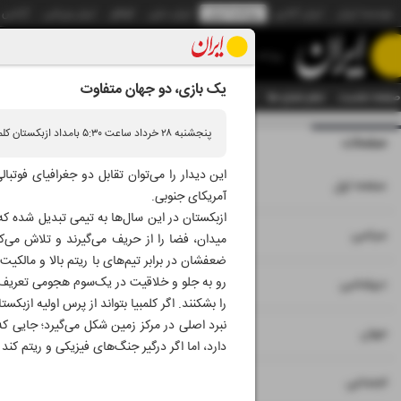
موسسه ایران
ایران آنلاین
روزنامه ایران
ایران دیلی
الوفاق
ایران ورزشی
آژانس
روزنامه
یک بازی، دو جهان متفاوت
صفحه نخست
تمام شماره ها
تمام ویژه نامه ها
آرشیو
سازمان آگهی‌ها
دستیار هوش
پنجشنبه ۲۸ خرداد ساعت ۵:۳۰ بامداد ازبکستان کلمبیا
صفحات
شماره نه هزار و پن
این دیدار را می‌توان تقابل دو جغرافیای فوتب
۱
صفحه اول
آمریکای جنوبی.
ازبکستان در این سال‌ها به تیمی تبدیل شده که 
۲
۳
سیاسی
میدان، فضا را از حریف می‌گیرند و تلاش می‌
ضعفشان در برابر تیم‌های با ریتم بالا و مالکی
۴
رو به جلو و خلاقیت در یک‌سوم هجومی تعریف م
دیپلماسی
را بشکنند. اگر کلمبیا بتواند از پرس اولیه ازب
نبرد اصلی در مرکز زمین شکل می‌گیرد؛ جایی که 
۵
جهان
دارد، اما اگر درگیر جنگ‌های فیزیکی و ریتم کند
۶
اجتماعی