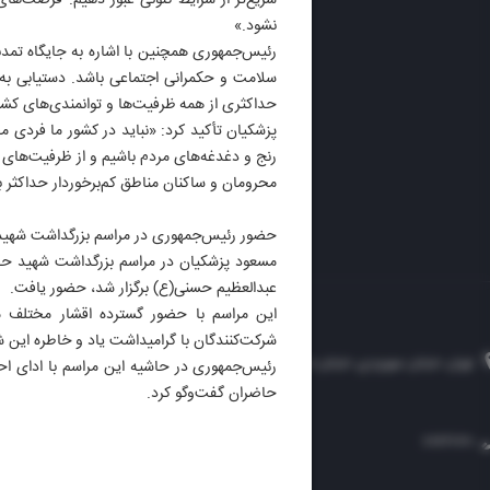
سریع‌تر از شرایط کنونی عبور دهیم. فرصت‌ه
ایران 
نشود.»
الوفاق
رئیس‌جمهوری همچنین با اشاره به جایگاه تمدن
DAILY
سلامت و حکمرانی اجتماعی باشد. دستیابی به 
حداکثری از همه ظرفیت‌ها و توانمندی‌های کش
پزشکیان تأکید کرد: «نباید در کشور ما فردی م
رنج و دغدغه‌های مردم باشیم و از ظرفیت‌های ب
محرومان و ساکنان مناطق کم‌برخوردار حداکثر بهر
حضور رئیس‌جمهوری در مراسم بزرگداشت شهی
مسعود پزشکیان در مراسم بزرگداشت شهید ح
عبدالعظیم حسنی(ع) برگزار شد، حضور یافت.
این مراسم با حضور گسترده اقشار مختلف 
شرکت‌کنندگان با گرامیداشت یاد و خاطره این شهی
تهران، خیابان سهروردی، خیابان خرمشهر، نرسیده به مصلی، موسسه فرهنگی-مطبوعاتی ایران
رئیس‌جمهوری در حاشیه این مراسم با ادای اح
حاضران گفت‌وگو کرد.
۸۸۷۶۱۲۵۴
۳۰۰۰۴۵۱۲۱۳
۸۸۷۶۱۷۲۰