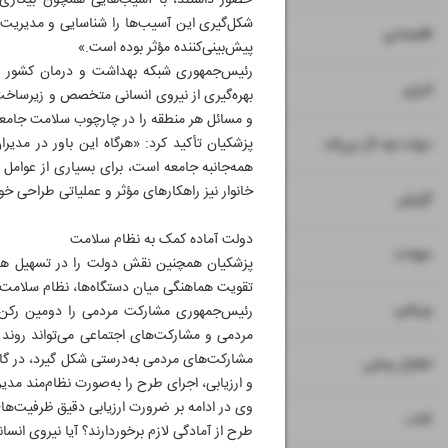
حضور داشتند، با آسیب‌هایی همچون بیکاری، 
شکل‌گیری این آسیب‌ها را شناسایی و مدیریت ک
۷
اقتصادی
پیش‌بینی‌کننده مؤثر بوده است.»
رئیس‌جمهوری شبکه بهداشت و درمان کشور را 
۸
انرژی
بهره‌گیری از نیروی انسانی متخصص و زیرساخ
و مسائل هر منطقه را در چارچوب سلامت جامعه
۹
پزشکیان تأکید کرد: «هرگاه این باور در مدی
دولت چه کار می‌کند
همه‌جانبه جامعه است، برای بسیاری از عوامل 
خانوار نیز راهکارهای مؤثر و عملیاتی طراحی خ
۱۰
گزارش
دولت آماده کمک به نظام سلامت
۱۱
حوادث
پزشکیان همچنین نقش دولت را در تسهیل همکا
تقویت هماهنگی میان دستگاه‌ها، نظام سلامت ر
۱۲
۱۳
ورزشی
رئیس‌جمهوری مشارکت مردمی را دومین رکن م
مردمی و مشارکت‌های اجتماعی می‌تواند روند 
مشارکت‌های مردمی به‌درستی شکل گیرد، در گام
۱۴
اطلاع رسانی
و ارزیابی، اجرای طرح را به‌صورت نظام‌مند مدی
وی در ادامه بر ضرورت ارزیابی دقیق ظرفیت‌ها
۱۵
کتاب
طرح از آمادگی لازم برخوردارند؟ آیا نیروی انسا