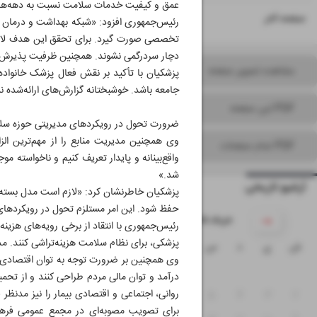
عمق و کیفیت خدمات سلامت نسبت به دهه‌های 
۱۶
صفحه آخر
رئیس‌جمهوری افزود: «شبکه بهداشت و درمان با
تخصصی صورت گیرد. برای تحقق این هدف لازم 
دچار سردرگمی نشوند. همچنین ظرفیت پذیرش 
مشاهده تصویر صفحه
پزشکیان با تأکید بر نقش فعال پزشک خانواده
جامعه باشد. خوشبختانه گزارش‌های ارائه‌شده
PDF این صفحه
ضرورت تحول در رویکردهای مدیریتی حوزه سل
وی همچنین مدیریت منابع را از مهم‌ترین الز
PDF تمام صفحات
واقع‌بینانه و پایدار تعریف کنیم و ناخواسته م
شد.»
آرشیو تاریخی
پزشکیان خاطرنشان کرد: «لازم است مدل بسته‌ه
حفظ شود. این امر مستلزم تحول در رویکردها
۱۴۰۵ خرداد
رئیس‌جمهوری با انتقاد از برخی رویه‌های هزین
پزشکی، برای نظام سلامت هزینه‌تراشی کنند. مد
ش
ی
د
س
چ
پ
ج
وی همچنین بر ضرورت توجه به توان اقتصادی ب
۱
درآمد و توان مالی مردم طراحی کنند و از ت
روانی، اجتماعی و اقتصادی بیمار را نیز مدنظر
۸
۷
۶
۵
۴
۳
۲
برای تصویب مصوبه‌ای در مجمع عمومی فرهن