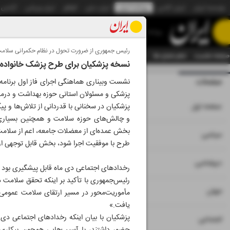
موسسه ایران
ایران آنلاین
روزنامه ایران
ایران دیلی
الوفاق
ایران ورزشی
آژانس
روزنامه
رئیس جمهوری از ضرورت تحول در نظام حکمرانی سلامت
صفحه نخست
تمام شماره ها
تمام ویژه نامه ها
آرشیو
سازمان آگهی‌ها
دستیار هوش
نسخه پزشکیان برای طرح پزشک خانواده
صفحات
شماره نه هزار و پن
پزشکی و مسئولان استانی حوزه بهداشت و درمان
۱
صفحه اول
پزشکیان در سخنانی با قدردانی از تلاش‌ها و پی
و چالش‌های حوزه سلامت و همچنین بسیاری ا
بخش عمده‌ای از معضلات جامعه، اعم از سلامت 
۲
۳
سیاسی
طرح با موفقیت اجرا شود، بخش قابل توجهی از
۴
دیپلماسی
رخدادهای اجتماعی دی ماه قابل پیشگیری بود
رئیس‌جمهوری با تأکید بر اینکه تحقق سلامت در
۵
جهان
مأموریت‌محور در مسیر ارتقای سلامت عمومی 
یافت.»
پزشکیان با بیان اینکه رخدادهای اجتماعی دی
۶
اجتماعی