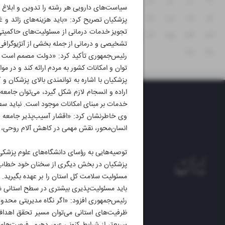
۱۵
۱۴
۱۳
۱۲
۱۱
۱۰
۹
سیاست‌های دارویی هر رشته را تدوین و ابلاغ 
۲۲
۲۱
۲۰
۱۹
۱۸
۱۷
۱۶
پزشکیان تصریح کرد: «باید هزینه‌های زائد و
تجویز خدمات درمانی از مسئولیت‌های حاکمیتی
۲۹
۲۸
۲۷
۲۶
۲۵
۲۴
۲۳
تشخیصی و درمانی از جمله بخشی از آنژیوگرافی‌
۳۱
۳۰
رئیس‌جمهوری تأکید کرد: «دولت مصمم است با 
توان و امکانات کشور به مردم ارائه کند و در مو
پزشکیان با اشاره به توانمندی بالای پزشکان و
اراده و انسجام لازم شکل گیرد، می‌توان جامعه 
خدمات بر مبنای امکانات موجود است. نباید سطح 
وی خاطرنشان کرد: «اقشار آسیب‌پذیر جامعه ب
انسان‌محور، نقش مهمی در کاهش آلام روحی، روا
توصیه‌هایی به رؤسای دانشگاه‌های علوم پزشک
پزشکیان در بخش دیگری از سخنان خود خطاب به 
مسئولیت سلامت کل استان را بر عهده بگیرید.
باید مسئولیت‌پذیری بیشتری در سطح استانی ش
رئیس‌جمهوری افزود: «اگر نگاه مدیریتی محدود به
روزنام
ظرفیت‌های استانی می‌توان مسیر تحقق اهداف 
روزنامه