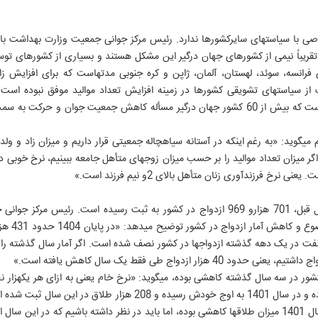
سیاست‎های جمعیت ایران تفاوت خاصی با سیاست‎های سایرکشورها ندارد. رئیس مرکز جوانی جمعیت و
نی فرزندآوری می‎گوید: «تقریباً نیمی از کشورهای جهان درگیر این مشکل هستند و بسیاری از کشور
۶
او درباره جوامع سنتی مثل ایران هم می‎گوید: «به رغم اینکه در آستانه سیاهچاله جمعیتی قرار داریم و می
در سال 1394 یعنی حدود 10 سال قبل، 701 هزارو 969 ازدواج در کشور به ثبت رسیده است
است. براساس این داده‎ها می‎توان گفت در یک دهه گذشته ازدواج‎ها در کشور نصف شده است