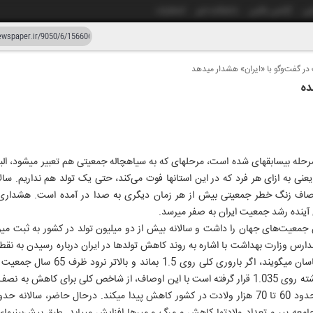
شی
آژانس عکس
دانشکده خبر
انتشارات
فت‌و‌گو با «ایران» هشدار می‎دهد
دستیار هوش مصنوعی
نسخه قدیمی
ار و پنجاه
۲۶ خرداد
 می‎کند، با این اوصاف زنگ خطر جمعیتی بیش از هر زمان دیگری به صدا در آمده است. هش
ای
و به «ایران» می‎گوید: «جمعیت شناسان می
پیدا می‎کند. نرخ باروری در سال گذشته روی 1.035 قرار گرفته است با این اوصاف، از شاخص کلی 