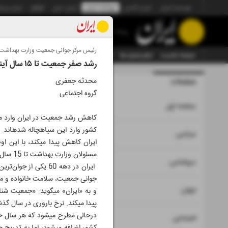
موسسه ایران
ایران آنلاین
روزنامه ایران
ایران دیلی
الوفاق
ایران ورز
روزنامه
رئیس مرکز جوانی جمعیت وزارت بهداشت در گ
صفحه نخست
تمام شماره ها
تمام ویژه نامه ها
آرشیو
سازمان آگهی‌ها
رشد صفر جمعیت تا ۱۵ سال آینده
صفحات
محدثه جعفری
شماره نه هز
گروه اجتماعی
۱
صفحه اول
۲
۳
سیاسی
ایران کاهش پیدا
مسئولان وزارت بهداشت تا 15 سال آینده رشد جمعیت ایران به صفر می‎رسد.
۴
دیپلماسی
۵
جهان
۶
اجتماعی