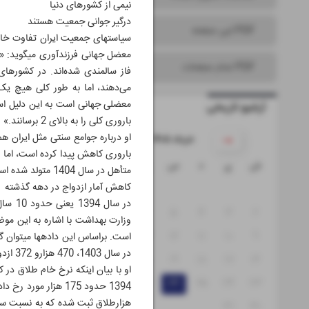
نیمی از کشورهای دنیا
درگیر جوانی جمعیت هستند
PDF این صفحه
معضل جها
PDF تمام صفحات
آرشیو تاریخی
باروری کلی را به بالای 2 برسانند.»
۱۴۰۵ خرداد
ش
ی
د
س
چ
پ
ج
متأهل در سال 1404 متولد شده است. یعنی نرخ فرزندآوری زنان متأهل بالای 2و نیم فرزند است.»
کاهش آمار ازدواج در دهه گذشته
۱
۸
۷
۶
۵
۴
۳
۲
۱۵
۱۴
۱۳
۱۲
۱۱
۱۰
۹
در سال 1403، 470 هزارو 372 ازدواج داشتیم، یعنی حدود 40 هزار ازدواج طی فقط یک سال کاهش یافته است.»
۲۲
۲۱
۲۰
۱۹
۱۸
۱۷
۱۶
۲۹
۲۸
۲۷
۲۶
۲۵
۲۴
۲۳
۳۱
۳۰