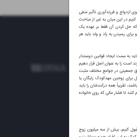
 ازدواج و فرزندآوری تأثیر منفی
، توضیح می‎دهد: «برای پیدا کردن راه برون‌رفت از این چاله جمعیتی ابتدا باید مشکل را ریشه‎یابی کنیم در این میان به غیر از مباحث
 که حل کردن آن فقط بر عهده یک
رای رسیدن به زاد و ولد باید هر
 کشور باید به سمت ایجاد قوانین دوستدار
زن و فرزند است را به عنوان اصل قرار دهیم
ته می‌شود آیا منافاتی با زندگی خانوادگی دارد یا نه. آنچه که امروزه جزو سیاست‎های موفق جمعیتی در جوامع مختلف مثبت
ایجاد خوابگاه‎ها و مهدکودک‎های ارزان قیمت برای زوج‎های جوان است. بعضی از کشورها تا حدود 7 سال برای زوجین مهدکودک رایگان یا
شته باشند، تقریباً همه درآمدشان را باید
مان‎های عمومی باید برای کارمندان‎ فضای مهدکودک فراهم کنند تا فشار مالی که روی خانواده
باحث بهداشت و سلامت باید قبول کنیم، بیش از سه میلیون زوج