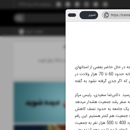
پنجشنبه، ۱۵ مرداد ۱۴۰۵
تصویر
عضویت | ورود
مطالب این صفحه
 ۱۴۰۵
رشد صفر جمعیت تا 15 سال آینده
کاهش رشد جمعیت در ایران وارد مرحله بی‎سابقه‎ای شده است، مرحله‎ای که به سیاهچاله جمعیتی هم تعبیر می‎شود، البته در حال حاضر بعضی از استان‎های
اخبــــار
کشور وارد این سیاهچاله شده‎اند. یعنی به ازای هر فرد که در این استان‎ها فوت می‌کند، حتی یک تولد هم نداریم. سالانه حدود 60 تا 70 هزار ولادت در
داری که اگر جدی گرفته نشود به گفته
ران در دهه 60 یکی از جوان‌ترین جمعیت‌های جهان را داشت و سالانه بیش از دو میلیون تولد در کشور به ثبت می‎رسید. دکتررضا سعیدی، رئیس مرکز
جوانی جمعیت، سلامت خانواده و مدارس وزارت بهداشت با اشاره به روند کاهش تولدها در ایران درباره رسیدن به نقطه صفر رشد جمعیت هشدار می‎دهد
‎گویند، اگر باروری کلی روی 1.5 بماند و بالاتر نرود ظرف 65 سال جمعیت یک جامعه به حدود نصف کاهش
برای کاهش به نصف جمعیت هم کمتر هستیم. این رقم
درحالی مطرح می‎شود که هر سال حدود 60 تا 70 هزار ولادت در کشور کاهش پیدا می‎کند. درحال حاضر، سالانه حدود 400 تا 500 هزار نفر به جمعیت