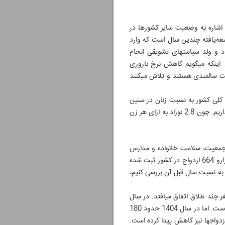
زارت بهداشت با اشاره به وضعیت سایر کشورها در
های توسعه‌یافته چندین سال است که وارد
فاز سالمندی شده‌اند. در کشورهای فرانسه، سوئد، لهستان، آلمان، ژاپن و کره جنوبی مدت‎هاست که برای افزایش زاد و ولد سیاست‎های تشویقی انجام
می‌دهند، اما به طور کلی هیچ یک از سیاست‎های تشویقی کشورها در زمینه افزایش تعداد موالید موفق نبوده است. اینکه می‎گویم کاهش نرخ باروری
معضلی جهانی است به این دلیل است که بیش از 60 کشور جهان درگیر مسأله کاهش جمعیت جوان و حرکت به سمت سالمندی هستند و تلاش می‎کنند
زان زاد و ولد کلی کشور به نسبت زنان در سنین
باروری کاهش پیدا کرده است، اما اگر میزان تعداد موالید را بر حسب میزان زوج‎های متأهل جامعه ببینیم، نرخ خوبی داریم. چون 2.8 نوزاد به ازای هر زن
. رئیس مرکز جوانی جمعیت، سلامت خانواده و مدارس
وزارت بهداشت با اشاره به این موضوع و کاهش آمار ازدواج در کشور توضیح می‎دهد: «در پایان 1404 حدود 431 هزارو 664 ازدواج در کشور ثبت شده
. اگر آمار سال گذشته را به نسبت سال قبل آن بررسی کنیم،
او با بیان اینکه نرخ خام طلاق در کشور در سه سال گذشته کاهشی بوده، می‎گوید: «نرخ خام یعنی به ازای هر یکهزار نفر چند طلاق اتفاق می‎افتد. در سال
1394 حدود 175 هزار مورد رخ داده و در سال 1401 به اوج خودش رسیده و 208 هزار طلاق در این سال ثبت شده است. اما در سال 1404 حدود 180
هزارطلاق ثبت شده که به نسبت سال 1401 میزان طلاق‎ها کاهشی بوده، اما باید در نظر داشته باشیم که در این سال ازدواج‎ها نیز کاهش پیدا کرده است.