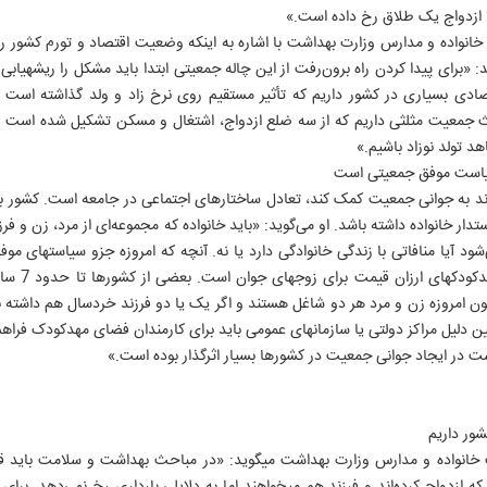
نواده و مدارس وزارت بهداشت با اشاره به اینکه وضعیت اقتصاد و تورم کشور روی
بسیاری داشته است
ادی بسیاری در کشور داریم که تأثیر مستقیم روی نرخ زاد و ولد گذاشته است
 جمعیت مثلثی داریم که از سه ضلع ازدواج، اشتغال و مسکن تشکیل شده است و ب
 تولد نوزاد باشیم.»
سیاست موفق جمعیتی است
فته سعیدی، موضوعی که می‎تواند به جوانی جمعیت کمک کند، تعادل ساختارهای اجتماعی در جامعه است.
رکت کند و سازمان‎های دوستدار خانواده داشته باشد. او می‌گوید: «باید خانواده که مجموعه‌ای از مرد، 
و بررسی کنیم قوانینی که نوش
ارزیابی شده، 
ایگان در نظر می‎گیرند. چون امروزه زن و مرد هر دو شاغل هستند و اگر یک یا دو فرزند خردسال هم دا
صرف شهریه مهدکودک کنند. به همین دلیل مراکز دولتی یا ساز
روزنامه ها
سایت های برخط
انتشارات ایران
ست در ایجاد جوانی جمعیت در کشورها بسیار اثرگذار بوده است.»
روزنامه ایران
موسسه ایران
رسانه و ارتباطات
ایران ورزشی
ایران آنلاین
انقلاب اسلامی
الوفاق
ایران ورزشی
جبهه مقاومت
شور داریم
IRAN DAILY
آژانس عکس
دفاع مقدس
رئیس مرکز جوانی جمعیت، سلامت خانواده و مدارس وزارت بهداشت می‎گوید: «در م
انتشارات ایران
تاریخ معاصر