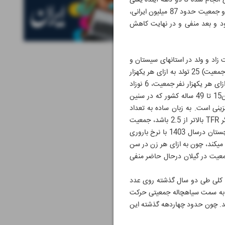
می‎شود، اما به تدریج جامعه پیر و تعداد ولادت‎ها کاهش و مرگ و میرها افزایش می‎یابد. طبق پیش‌بینی‎های انجام شده تا دو دهه آینده یعنی
حدود سال 1420 تا 1425 رشد جمعیت کشور به صفر خواهد رسید، البته تا آن زمان رشد جمعیت کشور مثبت است و جمعیت حدود 87 میلیون ایرانی،
9 میلیون نفر می‎رسد. اگر با همین روند حرکت کنیم تا حدود 15 سال آینده اول رشد جمعیت صفر می‎شود و بعد منفی و در نهایت کاهش
رئیس مرکز جوانی جمعیت درباره میزان تولد در استان‎های مختلف کشور توضیح می‎دهد: «در حال حاضر بهترین وضعیت زاد و ولد در استان‎های سیستان و
بلوچستان، خراسان جنوبی و خوزستان است. در سیستان و بلوچستان نرخ خام ولادت‎ها (هرتولد به ازای هر 1000 نفر جمعیت) 25 تولد به ازای هر یکهزار
نفر جمعیت است و بدترین شرایط متعلق به استان‎های گیلان، مازندران، البرز، مرکزی و تهران است. مثلاً در گیلان به ازای هر یکهزار نفر جمعیت، 6 نوزاد
متولد می‎شود. البته اصطلاحی به نام نرخ باروری کلی(TFR) هم داریم که میانگین تعداد نوزاد متولد شده به ازای زنان15 تا 49 ساله کشور که در سنین
شد، تعداد تولدها بالاتر از نرخ جایگزینی است. به زبان ساده به تعداد
افرادی که فوت می‎کنند، نوزاد متولد می‎شود؛ یعنی با کسب این آمار می‎توان امیدوار بود، جمعیت کشور ثابت بماند. اگر TFR بالاتر از 2.5 باشد، جمعیت
افزایش پیدا می‎کند و اگر پایین‎تر از 2.1 باشد، جمعیت کشور کاهش می‎یابد. براساس این تعاریف، استان سیستان بلوچستان درسال 1403 با نرخ باروری
حدود 2.8 به ازای هر زن بیشترین وضعیت باروری را دارد. این درحالی است که گیلان بدترین وضعیت TFR را تجربه می‎کند، چون به ازای هر زن در سن
ین دلیل رشد جمعیت در گیلان درحال حاضر منفی
راساس داده‎های وزارت بهداشت، نرخ باروری کلی طی دو سال گذشته روی عدد
ه است. با وجود چنین آماری کشور به سمت سیاهچاله جمعیتی حرکت
در جوامعی که نرخ TFR آنها به زیر 1.5 می‎رسد، ظرف حدود 65 سال جمعیت کشورها به نصف کاهش پیدا می‎کند. چون حدود چهاردهه گذشته این