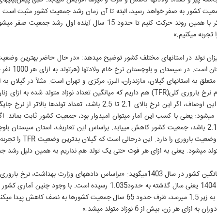
کشور اضافه 
به حدود 3
 می‎کنیم.»
باروری هستند را نشان می‎دهد. با این اوصاف، اگر این نرخ بالای 2.1 تا 2.5 با
باروری، 0.8 فرزند در این استان متولد می‎شود. یعنی به ازای هر فوت حتی یک تولد هم نداریم به هم
سعیدی با اشاره به نرخ TFR در میانگین کشور در سال 1403می‎گوید: «ب
1.044 نوزاد بوده که در پایان سال 1404 یعنی سال گذشته به حدود1.035 رسید
می‎کند. 