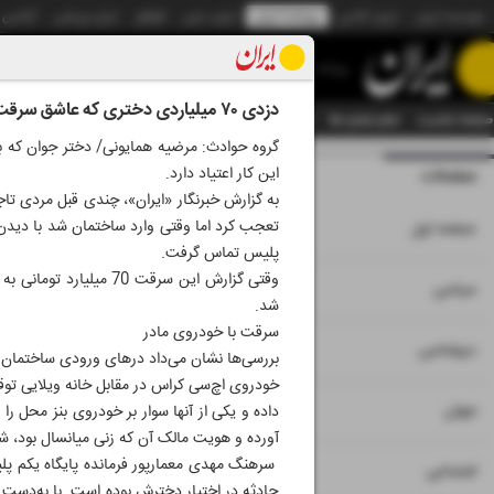
موسسه ایران
ایران آنلاین
روزنامه ایران
ایران دیلی
الوفاق
ایران ورزشی
آژانس
روزنامه
دزدی ۷۰ میلیاردی دختری که عاشق سرقت است
صفحه نخست
تمام شماره ها
تمام ویژه نامه ها
آرشیو
سازمان آگهی‌ها
دستیار هوش
گروه حوادث: مرضیه همایونی/ دختر جوان که 
این کار اعتیاد دارد.
صفحات
شماره نه هزار و چ
به گزارش خبرنگار «ایران»، چندی قبل مردی تاج
۱
تعجب کرد اما وقتی وارد ساختمان شد با دید
صفحه اول
پلیس تماس گرفت.
وقتی گزارش این سرقت 
۲
۳
سیاسی
شد.
سرقت با خودروی مادر
۴
دیپلماسی
بررسی‌ها نشان می‌داد درهای ورودی ساختمان سا
خودروی اچ‌سی کراس در مقابل خانه ویلایی توقف
۵
جهان
داده و یکی از آنها سوار بر خودروی بنز محل 
آورده و هویت مالک آن که زنی میانسال بود، 
سرهنگ مهدی معمارپور فرمانده پایگاه یکم پل
۶
اجتماعی