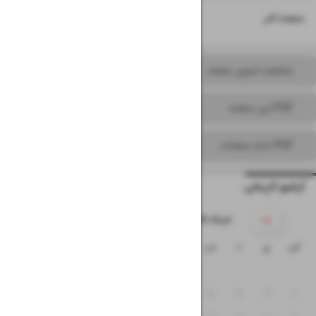
۱۶
صفحه آخر
مشاهده تصویر صفحه
PDF این صفحه
PDF تمام صفحات
آرشیو تاریخی
۱۴۰۵ خرداد
ش
ی
د
س
چ
پ
ج
۱
۸
۷
۶
۵
۴
۳
۲