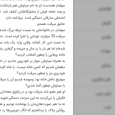
سولماز همدست او به نام سیاوش هم بازداشت شد.
۷
۸
اقتصادی
و چند تخته فرش از مخفیگاه‌شان کشف شد. تحقی
احتمالی سارقان دستگیر شده نیزادامه دارد.
۹
گزارش
عاشق سرقت هستم
سولماز، در خانواده‌ای به نسبت مرفه بزرگ شده
سرقت 70 میلیارد تومانی را اجرا کرده 
۱۰
خودرو
شده‌ام اما هر بار با رد مال و جریمه و گرفتن ر
۱۱
حوادث
خانه ویلایی را چطور انتخاب کردید؟
به همراه سیاوش سوار بر خودروی مادرم در خیاب
۱۲
ورزشی
مطمئن شدیم که کسی خانه نیست. با شاه کلیدی ک
خودروی بنز را چطور سرقت کردید؟
۱۳
علم و فناوری
سوئیچ داخل خانه بود وسوسه شدیم آن را سرقت 
با سیاوش چطور آشنا شدی؟
او هم عضو باند سرقت بود و در پاتوق معتادان 
۱۴
ایران زمین
فکرش را می‌کردید به این سرعت دستگیر شوید؟
نه ما هم صورت‌های‌مان را پوشانده بودیم و ه
۱۵
کتاب
روکش پلاک را برداشتیم که انگار دوربین‌ها رد ما