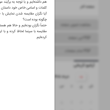
هم داشته‌ایم و با توجه به برآیند 
۱۶
صفحه آخر
کلمات و اسامی خاص خود داستان نب
آیا نگران مقایسه شدن نمایش با ف
چگونه بوده است؟
مشاهده تصویر صفحه
حتماً نگران بوده‌ایم و حالا هم ه
مقایسه با سینما لحاظ کرده و با 
کرده‌ایم.
PDF این صفحه
PDF تمام صفحات
آرشیو تاریخی
۱۴۰۵ خرداد
ش
ی
د
س
چ
پ
ج
۱
۸
۷
۶
۵
۴
۳
۲