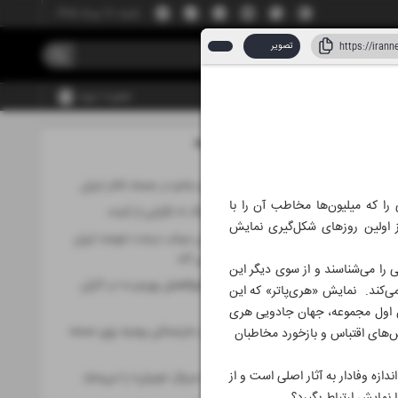
شنبه، ۱۷ مرداد ۱۴۰۵
تصویر
عضویت | ورود
مطالب این صفحه
اد ۱۴۰۵
ریسک بزرگ خلق جادو در صحنه تئاتر ایران
را که میلیون‌ها مخاطب آن را با
از موفقیت در جنگ تا نگرانی از آینده
ز اولین روزهای شکل‌گیری نمایش
خون دانش‌آموزان میناب درخت تنومند ایران
کهن را آبیاری می کند
 را می‌شناسند و از سوی دیگر این
«های‌کپی» با «ابوالفضل پورعرب» در اکران
می‌کند. نمایش «هری‌پاتر» که این
آنلاین
مان اول مجموعه، جهان جادویی هری
«علی رهبری» در مارینسکی روسیه روی صحنه
الش‌های اقتباس و بازخورد مخاطبان
می‌رود
زه وفادار به آثار اصلی است و از
«بهرام افشاری» سریال «ویران» را می‌سازد