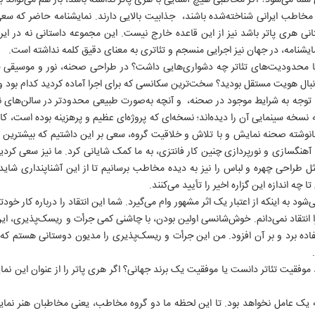
ا می‌شود؟ اگر مخاطبی هیچ آشنایی با هری پاتر نداشته باشد، باز هم می‌تواند با
ی مخاطب ایرانی شناخته‌شده باشند، جذابیت بالایی دارند. نمایشنامه حاضر که س
نی هری پاتر باشد نیز از این قاعده خارج نیست. این مجموعه داستانی نه در ایر
ایشنامه، در جهان نیز اجرایی منسجم و تئاتری به معنای دقیق کلمه نداشته است.
محدودیت‌های تئاتر چه دشواری‌هایی داشت؟ در طراحی صحنه، نور و موسیقی چ
بال هویت مستقل بودید؟ سخت‌ترین سکانسی که برای اجرا آماده کردید کدام بود و 
 توجه به شرایط موجود در صحنه، و آنچه به‌صورت طبیعی محدودتر در سالن‌های ن
نسخه سینمایی آن را دیده‌اند؛ نسخه‌ای که پروژه‌ای عظیم و پرهزینه بوده است، ک
ی نانوشته صحنه نمایش و با تلاش و خلاقیت گروه، سعی بر این داشتیم که بیشترین 
ی، آهنگسازی و نورپردازی چنین کار فانتزی، به ما کمک شایانی کرد. ما نیز سعی کر
ل طراحی چهره و لباس را نیز به دیده مخاطب برسانیم تا از این آشناپنداری شا
ا چه اندازه این گزاره اخیر را تأیید می‌کنند.
شود به اینکه از اعتبار یک اثر مشهور وام می‌گیرد. شما این انتقاد را درباره کار خود
 انتقاد نمی‌دانم. خوش‌شانسی اولین بودن، با چاشنی کمی جرأت و ریسک‌پذیری، این ا
اده برد و بر آن افزود. من این جرأت و ریسک‌پذیری را مدیون دوستانی هستم که به
ید موفقیت تئاتر دانست یا موفقیت یک برند جهانی؟ اگر هری پاتر را از عنوان این
 یک عامل نخواهد بود. تا این لحظه ما دو گروه مخاطب، یعنی مخاطبان هنر نمایش