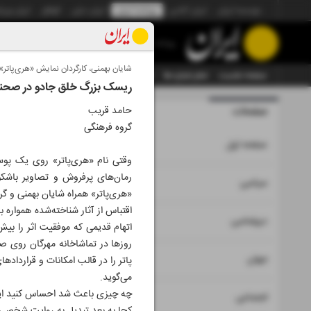
موسسه ایران
ایران آنلاین
روزنامه ایران
ایران دیلی
الوفاق
ایران ورز
روزنامه
شایان بهمنی، کارگردان نمایش «هری‌پاتر»، 
صفحه نخست
تمام شماره ها
تمام ویژه نامه ها
آرشیو
سازمان آگهی‌ها
ریسک بزرگ خلق جادو در صحنه ت
صفحات
حامد قریب
شماره نه هز
گروه فرهنگی
۱
صفحه اول
وقتی نام «هری‌پاتر» روی یک پوست
رمان‌های پرفروش و تصاویر باشکو
۲
۳
سیاسی
«هری‌پاتر» همراه شایان بهمنی و 
اقتباس از آثار شناخته‌شده همواره
۴
دیپلماسی
اتهام قدیمی که موفقیت اثر را بیش
روزها در تماشاخانه مهرگان روی صح
۵
جهان
پاتر را در قالب امکانات و قرارداد
می‌گوید.
چه چیزی باعث شد احساس کنید این ا
۶
اجتماعی