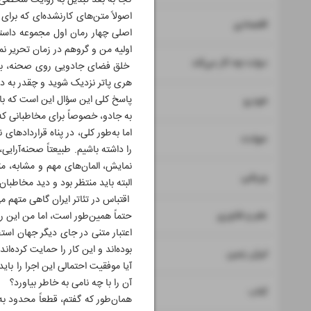
کجا به بعد تبدیل به روایت شخصی شم
اصولاً متن‌های کارنشده‌ای که برا
۷
۸
اقتصادی
اصلی چهار رمان اول مجموعه داستا
اولیه من و گروهم در زمان تحریر نم
۹
دولت چه کار می‌کند
خلق فضای جادویی روی صحنه، با 
هری پاتر نزدیک شوید و چقدر به دن
۱۰
پاسخ کلی این سؤال این است که با
خودرو
به جادو، خصوصاً برای مخاطبانی که 
اما به‌طور کلی، در پناه قراردادها
۱۱
حوادث
را داشته باشیم. طبیعتاً صحنه‌آرای
نمایش، المان‌های مهم و مشابه، مث
۱۲
ورزشی
البته باید منتظر بود و دید مخاطبان ت
اقتباس در تئاتر ایران گاهی متهم می‌
۱۳
علم و فناوری
حتماً همین‌طور است، اما من این را
اعتبار متنی در جای دیگر جهان استف
بوده‌اند و این کار را حمایت کرده‌اند.
۱۴
ایران زمین
آیا موفقیت احتمالی این اجرا را با
آن را با چه نامی به خاطر بیاورد؟
۱۵
کتاب
همان‌طور که گفتم، قطعاً محدود به