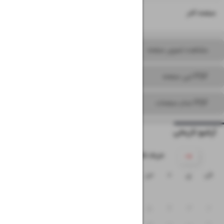
۱۶
صفحه آخر
مشاهده تصویر صفحه
PDF این صفحه
PDF تمام صفحات
آرشیو تاریخی
۱۴۰۵ خرداد
ش
ی
د
س
چ
پ
ج
۱
۸
۷
۶
۵
۴
۳
۲