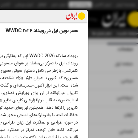
موسسه ایران
ایران آنلاین
روزنامه ایران
ایران دیلی
الوفاق
ایران ورزشی
آژانس
روزنامه
عصر نوین اپل در رویداد WWDC ۲۰۲۶
صفحه نخست
تمام شماره ها
تمام ویژه نامه ها
آرشیو
سازمان آگهی‌ها
دستیار هوش
صفحات
شماره نه هزار و چه
رویداد سالانه C 2026
۱
رویداد، اپل با تمرکز بی‌سابقه بر هوش مصنوع
صفحه اول
کنفرانس، بازطراحی کامل دستیار صوتی «سیری» و
«سیری» که اکن
۲
۳
سیاسی
کاربران می‌توانند از آن برای ویرایش تصاوی
۴
دیپلماسی
۵
جهان
حفظ اصالت، با واترمارک‌های امنیتی مجهز شده‌ا
۶
اجتماعی