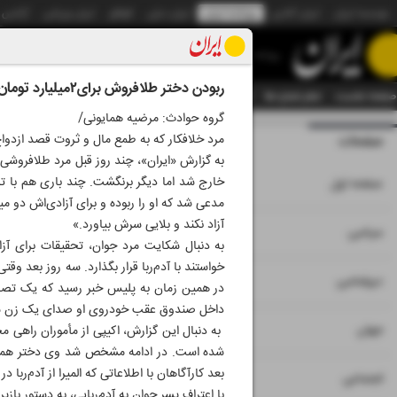
موسسه ایران
ایران آنلاین
روزنامه ایران
ایران دیلی
الوفاق
ایران ورزشی
آژانس
روزنامه
ربودن دختر طلافروش برای۲‌میلیارد تومان
صفحه نخست
تمام شماره ها
تمام ویژه نامه ها
آرشیو
سازمان آگهی‌ها
دستیار هوش
گروه حوادث: مرضیه همایونی/
مرد خلافکار که به طمع مال و ثروت قصد ازدواج
صفحات
شماره نه هزار و چه
به گزارش «ایران»، چند روز قبل مرد طلافروش
۱
خارج شد اما دیگر برنگشت. چند باری هم با ت
صفحه اول
مدعی شد که او را ربوده و برای آزادی‌اش دو میل
آزاد نکند و بلایی سرش بیاورد.»
۲
۳
سیاسی
به دنبال شکایت مرد جوان، تحقیقات برای آزا
خواستند با آدم‌ربا قرار بگذارد. سه روز بعد و
۴
دیپلماسی
داخل صندوق عقب خودروی او صدای یک زن شنی
۵
جهان
به دنبال این گزارش، اکیپی از مأموران راهی
شده است. در ادامه مشخص شد وی دختر همان 
بعد کارآگاهان با اطلاعاتی که المیرا از آدم‌ربا
۶
اجتماعی
با اعتراف پسر جوان به آدم‌ربایی، به دستور باز