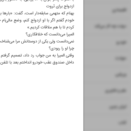
ازدواج برای ثروت
۷
۸
اقتصادی
بهنام که متهمی سابقه‌دار است، گفت: «بارها ب
خودم گفتم اگر با او ازدواج کنم، وضع مالی‌ام 
۹
دولت چه کار می‌کند
کردم تا با هم ملاقات کردیم.»
المیرا می‌‌دانست که خلافکاری؟
نمی‌دانست ولی یکی از دوستانش مرا می‌‌شناخت وق
۱۰
خودرو
چرا او را ربودی؟
وقتی المیرا به من جواب رد داد، تصمیم گرفتم 
۱۱
حوادث
داخل صندوق عقب خودرو انداختم بعد با تلفن 
۱۲
ورزشی
۱۳
علم و فناوری
۱۴
ایران زمین
۱۵
کتاب