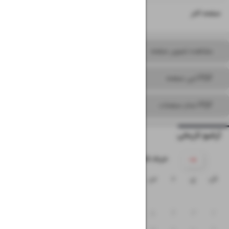
۱۶
صفحه آخر
مشاهده تصویر صفحه
PDF این صفحه
PDF تمام صفحات
آرشیو تاریخی
۱۴۰۵ خرداد
ش
ی
د
س
چ
پ
ج
۱
۸
۷
۶
۵
۴
۳
۲