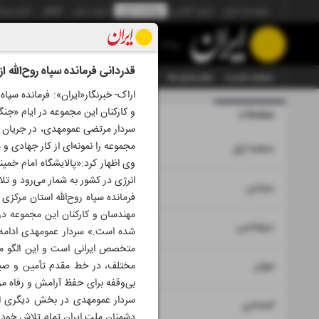
موسسه ایران
ایران آنلاین
روزنامه ایران
ایران دیلی
الوفاق
ایران ورز
روزنامه
قدردانی فرمانده سپاه روح‌الله 
صفحه نخست
تمام شماره ها
تمام ویژه نامه ها
آرشیو
سازمان آگهی‌ها
اراک- خبرنگار«ایران‌»: فرمانده سپ
و کارکنان این مجموعه در ایام «جن
صفحات
شماره نه هز
سردار مرتضی عمومهدی، در جریان ای
مجموعه را نمونه‌ای از کار جهادی
۱
صفحه اول
وی اظهار کرد:«پالایشگاه امام خمی
انرژی در کشور به شمار می‌رود و تل
۲
۳
سیاسی
فرمانده سپاه روح‌الله استان مرکز
مهندسان و کارکنان این مجموعه در 
۴
دیپلماسی
شده است.» سردار عمومهدی ادامه د
متخصص ایرانی است و این الگو می‌
۵
جهان
مختلف، در خط مقدم تأمین و صیا
بی‌وقفه برای حفظ آرامش و رفاه م
سردار عمومهدی در بخش دیگری از س
۶
اجتماعی
دشمنان ملت ایران تمام تلاش خود را 