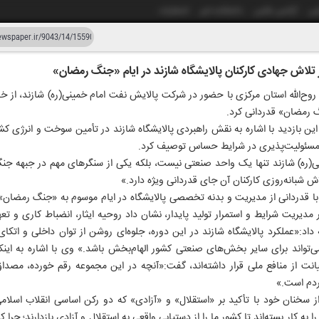
شی
آژانس عکس
دانشکده خبر
انتشارات
از تلاش جهادی کارکنان پالایشگاه شازند در ایام «جنگ رمضان»
دستیار هوش مصنوعی
نسخه قدیمی
اه روح‌الله استان مرکزی با حضور در شرکت پالایش نفت امام خمینی(ره) شازند، از
گ رمضان» قدردانی کرد.
ار و چهل و سه
۱۸ خردا
ن بازدید با اشاره به نقش راهبردی پالایشگاه شازند در تأمین سوخت و انرژی کش
 و مسئولیت‌پذیری در شرایط حساس توصیف کرد.
نی(ره) شازند تنها یک واحد صنعتی نیست، بلکه یکی از سنگرهای مهم در جبهه جن
اش شبانه‌روزی کارکنان آن جای قدردانی ویژه دارد.»
ی با قدردانی از مدیریت و بدنه تخصصی پالایشگاه در ایام موسوم به «جنگ رمضا
مدیریت شرایط و استمرار تولید پایدار، نشان داد روحیه ایثار، انضباط کاری و تعه
اد:«عملکرد پالایشگاه شازند در این دوره، جلوه‌ای روشن از توان داخلی و اتکا
تواند برای سایر بخش‌های صنعتی کشور الهام‌بخش باشد.» وی با اشاره به اینکه 
نت از منافع ملی قرار داشته‌اند، گفت:«آنچه در این مجموعه رقم خورده، مص
ردم است.»
خنان خود با تأکید بر «استقلال» و «آزادی» که دو رکن اساسی انقلاب اسلامی 
به کار بسته‌اند تا کشور ما را از دستیابی واقعی به استقلال و آزادی بازدارند؛ چرا 