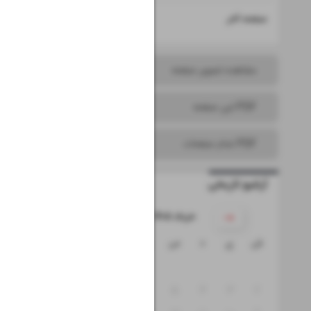
۱۶
صفحه آخر
مشاهده تصویر صفحه
PDF این صفحه
PDF تمام صفحات
آرشیو تاریخی
۱۴۰۵ خرداد
ش
ی
د
س
چ
پ
ج
۱
۸
۷
۶
۵
۴
۳
۲