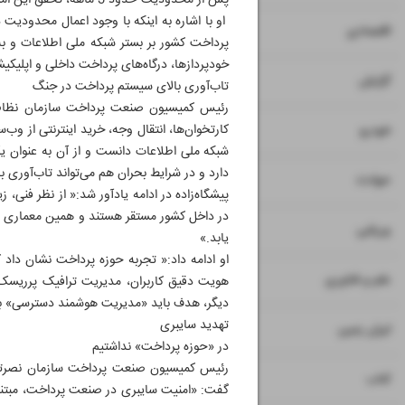
پس از محدودیت حدود 3 ماهه، تحقق این امر را در نتیجه نگاه ویژه‌ای دانست که نسبت به موضوع ارتباط پایدار به عنوان حق عموم مردم وجود دارد.
او با اشاره به اینکه با وجود اعمال محدودیت د
۷
۸
اقتصادی
پرداخت کشور بر بستر شبکه ملی اطلاعات و به
خودپردازها، درگاه‌های پرداخت داخلی و اپلیکی
۹
گزارش
تاب‌آوری بالای سیستم پرداخت در جنگ
رئیس کمیسیون صنعت پرداخت سازمان نظام صنف
۱۰
کارتخوان‌ها، انتقال وجه، خرید اینترنتی از وب
خودرو
شبکه ملی اطلاعات دانست و از آن به عنوان ی
دارد و در شرایط بحران هم می‌تواند تاب‌آوری با
۱۱
حوادث
پیشگاه‌زاده در ادامه یادآور شد:« از نظر فنی
در داخل کشور مستقر هستند و همین معماری بو
۱۲
ورزشی
یابد.»
او ادامه داد:« تجربه حوزه پرداخت نشان داد ک
۱۳
علم و فناوری
هویت دقیق کاربران، مدیریت ترافیک پرریسک و
دیگر، هدف باید «مدیریت هوشمند دسترسی» با
تهدید سایبری
۱۴
ایران زمین
در «حوزه پرداخت» نداشتیم
رئیس کمیسیون صنعت پرداخت سازمان نصرتهران
۱۵
کتاب
گفت: «امنیت سایبری در صنعت پرداخت، مبتنی 