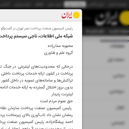
موسسه ایران
ایران آنلاین
روزنامه ایران
ایران دیلی
الوفاق
ایران ورزشی
آژانس
روزنامه
رئیس کمیسیون صنعت پرداخت نصر تهران در گفت‌و‌گو با 
صفحه نخست
تمام شماره ها
تمام ویژه نامه ها
آرشیو
سازمان آگهی‌ها
دستیار هوش
شبکه ملی اطلاعات، ناجی سیستم پرداخت
صفحات
شماره نه هزار و چه
محبوبه ستارزاده
گروه علم و فناوری
۱
صفحه اول
درحالی که محدودیت‌های اینترنتی در جنگ تح
پرداخت در کشور، ارائه خدمات پرداخت داخلی د
۲
۳
سیاسی
تراکنش‌ها و سامانه‌های تسویه در داخل کشور م
بدون بروز اختلال گسترده به ارائه خدمات ادامه
۴
دیپلماسی
اینترنت پایدار
حق عموم مردم است
۵
جهان
رئیس کمیسیون صنعت پرداخت سازمان نظام صنف
رمضان نشان داد تاب‌آوری بالای زیرساخت پرد
احمد پیشگاه‌زاده، رئیس کمیسیون صنعت پرداخت
۶
اجتماعی