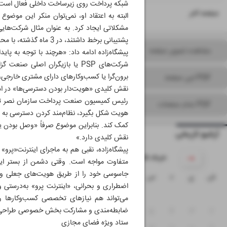
شبکه پرداخت روی زیرساخت داخلی فعال است، ا
۱۶
صفحه آخر
البته به اعتقاد او، نمی‌توان منکر این موضو
مشکلاتی ایجاد کرد. به عنوان مثال شرکت‌های
پشتیبانی برخط داشتند، در 3 ماه گذشته، با محدودیت‌هایی روبه‌رو شدند و مشکلاتی داشتند.
مشاهده تصویر صفحه
پیشگاه‌زاده ادامه داد: «هرچند با توجه به پ
شرکت‌های PSP یا بازیگران اصلی
برون‌گرا یا کسب‌وکارهای دارای مشتری خارجی
PDF این صفحه
نقش کلیدی «هویت‌دار بودن دسترسی‌ها» در ا
رئیس کمیسیون صنعت پرداخت سازمان نصر تهرا
PDF تمام صفحات
هویت شکل بگیرد، نظام‌مند کردن دسترسی به ای
کمک کند. بنابراین موضوع صرفاً «وصل بودن ی
آرشیو تاریخی
نقش کلیدی دارد.»
پیشگاه‌زاده، نقبی هم به ماجرای اینترنت«پر
۱۴۰۵ خرداد
متفاوت مواجه است. وقتی دشمن از بستر اینت
جاسوسی خود را از طریق هویت‌های جعلی و ن
ش
ی
د
س
چ
پ
ج
اضطراری و بحرانی، «اینترنت پرو» به‌درستی و 
۱
می‌تواند هم نیازهای تخصصی کسب‌وکارها 
ضابطه‌مندی و مشارکت بخش خصوصی طراحی شود
۸
۷
۶
۵
۴
۳
۲
ستاد ویژه فضای مجازی