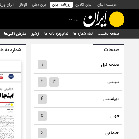
موسسه ایران
ایران آنلاین
روزنامه ایران
ایران دیلی
الوفاق
ایران ورز
روزنامه
صفحه نخست
تمام شماره ها
تمام ویژه نامه ها
آرشیو
سازمان آگهی‌ها
صفحات
شماره نه هز
۱
صفحه اول
۲
۳
سیاسی
۴
دیپلماسی
۵
جهان
۶
اجتماعی