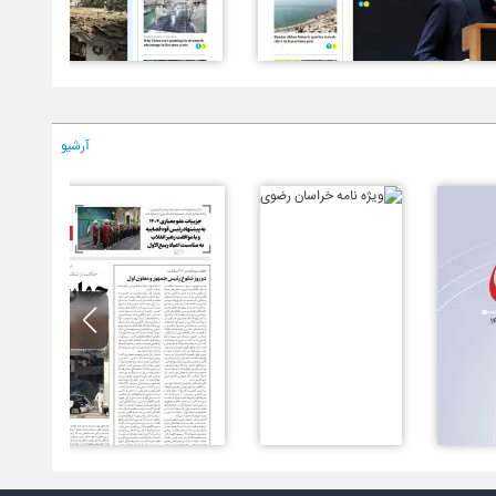
آرشیو