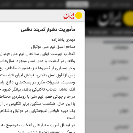
موسسه ایران
ایران آنلاین
روزنامه ایران
ایران دیلی
الوفاق
ایران ورزشی
آژانس
روزنامه
مأموریت دشوار کمربند دفاعی
صفحه نخست
تمام شماره ها
تمام ویژه نامه ها
آرشیو
سازمان آگهی‌ها
دستیار هوش
مهدی پاشازاده
مدافع اسبق تیم ملی فوتبال
صفحات
شماره نه هزار و چه
انتخاب فهرست نهایی مدافعان تیم ملی فوتبال
۱
واقعی در کیفیت و عمق نسل موجود. سال‌هاست 
صفحه اول
و در بسیاری از کشورها نیز به‌صورت مقطعی رخ 
پس از افول نسل طلایی، فوتبال ایران نتوانست ب
۲
۳
سیاسی
وضعیت، تغییرات مکرر در پست‌های دفاع راست
آنکه نشانه انتخاب تاکتیکی باشد، بیانگر کمبو
۴
دیپلماسی
در جام جهانی قطر، تیم ملی با رویکردی محتاط
با این حال، شکست سنگین برابر انگلیس در آ
۵
جهان
یک دوره طولانی نتیجه‌گرایی در فوتبال باشگا
است.
در فوتبال امروز، معیارهای انتخاب به‌وضوح به
۶
اجتماعی
ریسک و توسعه ترجیح داده می‌شود.