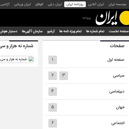
موسسه ایران
ایران آنلاین
روزنامه ایران
ایران دیلی
الوفاق
ایران ورزشی
آژانس
روزنامه
صفحه نخست
تمام شماره ها
تمام ویژه نامه ها
آرشیو
سازمان آگهی‌ها
دستیار هوش
صفحات
شماره نه هزار و سی
۱
صفحه اول
۲
۳
سیاسی
۴
دیپلماسی
۵
جهان
۶
اجتماعی