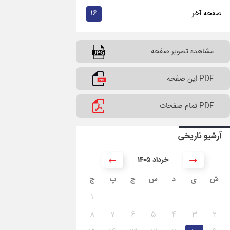
۱۶
صفحه آخر
مشاهده تصویر صفحه
PDF این صفحه
PDF تمام صفحات
آرشیو تاریخی
۱۴۰۵ خرداد
ش
ی
د
س
چ
پ
ج
۱
۸
۷
۶
۵
۴
۳
۲