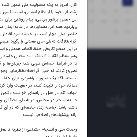
۱۵
۱۴
۱۳
۱۲
۱۱
۱۰
۹
۲۲
۲۱
۲۰
۱۹
۱۸
۱۷
۱۶
پشتیبانی خود را از نظام اسلامی، امنیت کشور و
این حضور پرشور مردمی، پیام روشنی برای دشمن
۲۹
۲۸
۲۷
۲۶
۲۵
۲۴
۲۳
بی‌تردید همه این دستاوردها در سایه ایمان 
۳۱
۳۰
عناصر اصلی دچار آسیب یا خدشه شود اقتدار و
اگر اختلافات داخلی جای همدلی را بگیرد طبی
در این مقطع تاریخی حفظ اتحاد، همدلی و ان
رهبر معظم انقلاب آیت‌الله سید مجتبی خامنه‌ا
که در شرایط حساس کنونی همه جریان‌ها و گرو
تصریح کردند که حتی اگر اختلاف‌نظرهایی وجود
نیست، بلکه یک ضرورت راهبردی برای حفظ امن
دیدگاه خود را تثبیت کنند، در حقیقت وارد 
التهاب کند در عمل در راستای خواست دشمن عم
جامعه است. در مجلس، در فضای نخبگانی و د
داشته باشد. جامعه زنده جامعه‌ای که در آن گ
ارائه پیشنهادهای اصلاحی نیست.
روزنام
وحدت ملی و انسجام اجتماعی؛ از نظریه تا عمل
روزنامه