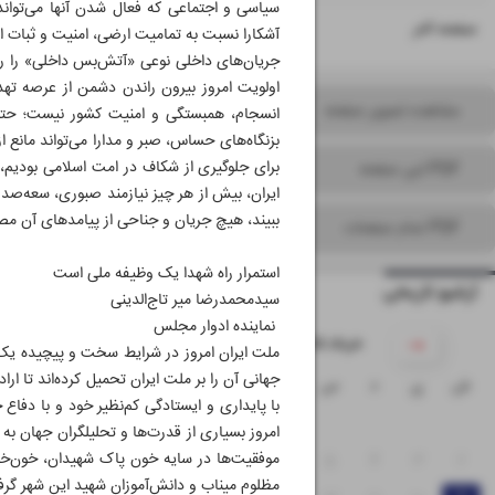
سیاسی و اجتماعی که فعال شدن آنها می‌توان
۱۶
صفحه آخر
آشکارا نسبت به تمامیت ارضی، امنیت و ثبات ای
جریان‌های داخلی نوعی «آتش‌بس داخلی» را رعا
اولویت امروز بیرون راندن دشمن از عرصه تهد
مشاهده تصویر صفحه
انسجام، همبستگی و امنیت کشور نیست؛ حتی 
بزنگاه‌های حساس، صبر و مدارا می‌تواند مانع 
برای جلوگیری از شکاف در امت اسلامی بودیم،
PDF این صفحه
ایران، بیش از هر چیز نیازمند صبوری، سعه‌صد
ببیند، هیچ جریان و جناحی از پیامدهای آن مص
PDF تمام صفحات
استمرار راه شهدا یک وظیفه ملی است
آرشیو تاریخی
سیدمحمدرضا میر تاج‌الدینی
نماینده ادوار مجلس
۱۴۰۵ خرداد
ملت ایران امروز در شرایط سخت و پیچیده یک ج
جهانی آن را بر ملت ایران تحمیل کرده‌اند تا ار
ش
ی
د
س
چ
پ
ج
با پایداری و ایستادگی کم‌نظیر خود و با دفاع 
۱
امروز بسیاری از قدرت‌ها و تحلیلگران جهان به
موفقیت‌ها در سایه خون پاک شهیدان، خون‌خو
۸
۷
۶
۵
۴
۳
۲
مظلوم میناب و دانش‌آموزان شهید این شهر گرف