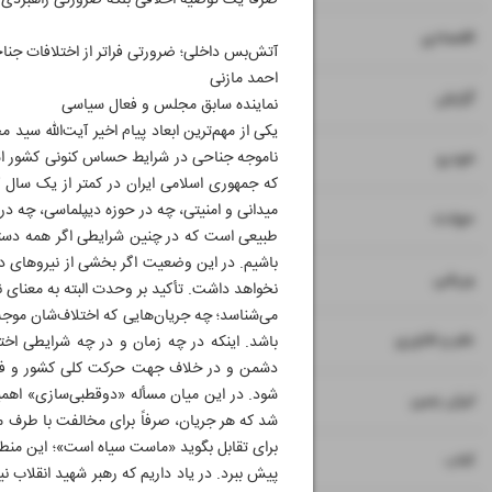
صرفاً یک توصیه اخلاقی بلکه ضرورتی راهبردی ب
۷
۸
اقتصادی
آتش‌بس داخلی؛ ضرورتی فراتر از اختلافات جنا
احمد مازنی
۹
گزارش
نماینده سابق مجلس و فعال سیاسی
یکی از مهم‌ترین ابعاد پیام اخیر آیت‌الله سی
۱۰
ناموجه جناحی در شرایط حساس کنونی کشور اس
خودرو
که جمهوری اسلامی ایران در کمتر از یک سال 
میدانی و امنیتی، چه در حوزه دیپلماسی، چه در
۱۱
حوادث
طبیعی است که در چنین شرایطی اگر همه دستگاه
باشیم. در این وضعیت اگر بخشی از نیروهای د
۱۲
ورزشی
نخواهد داشت. تأکید بر وحدت البته به معنای ن
می‌شناسد؛ چه جریان‌هایی که اختلاف‌شان موجه
۱۳
علم و فناوری
باشد. اینکه در چه زمان و در چه شرایطی اخ
دشمن و در خلاف جهت حرکت کلی کشور و فرمان
شود. در این میان مسأله «دوقطبی‌سازی» اهم
۱۴
ایران زمین
شد که هر جریان، صرفاً برای مخالفت با طرف 
برای تقابل بگوید «ماست سیاه است»؛ این منطق
۱۵
کتاب
پیش ببرد. در یاد داریم که رهبر شهید انقلاب