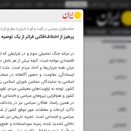
موسسه ایران
ایران آنلاین
روزنامه ایران
ایران دیلی
الوفاق
ایران ورزشی
آژانس
روزنامه
صاحبنظران سیاسی در گفت و گو با «ایران» مطرح کردند
صفحه نخست
تمام شماره ها
تمام ویژه نامه ها
آرشیو
سازمان آگهی‌ها
دستیار هوش
پرهیز از اختلاف‌افکنی فراتر از یک توصیه 
صفحات
شماره نه هزار و 
در میانه جنگ تحمیلی سوم و در شرایطی که ای
۱
صفحه اول
اقتصادی مواجه است، آنچه بیش از هر عامل د
میان همه جریان‌ها و آحاد مردم است. ملت ایران 
ایستادگی، مقاومت و حضور آگاهانه در صحنه،
۲
۳
سیاسی
اسلامی به نمایندگان مجلس شورای اسلامی را 
کشور، توجه به اولویت‌های معیشتی مردم، تقوی
۴
دیپلماسی
کشور و هم‌افزایی نیروهای سیاسی و اجتماعی فرا
در همین راستا، فعالان سیاسی نیز در یادداش
۵
جهان
تأکید کرده‌اند و معتقدند عبور موفق کشور ا
سیاسی و اجتماعی است. تجربه تاریخی نیز نشان
داخلی تشدید شده، زمینه سوءاستفاده و طمع‌ور
۶
اجتماعی