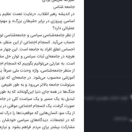
علیرضا شریفی یزدی
ایران 
جامعه شناس
الوفاق
در اندیشه رهبر انقلاب، «رعایت نعمت عظیم و
DAILY
اساسی پیروزی در برابر «شیطان بزرگ» و مهم‌
عملیاتی دارد؟
از نظر جامعه‌شناسی سیاسی و جامعه‌شناسی توس
حساب می‌آید. انسجام اجتماعی از این منظر، محصو
احساس تعلق افراد به جامعه است. این چهار مقو
هرچه در جامعه‌ای ثبات سیاسی و توان حل مشک
است. به عبارتی می‌توانیم بگوییم که انسجام 
از منظر جامعه‌شناسی، واژه وحدت ملی صرفاً 
آموزشی محسوب می‌شود. در جامعه‌ای که توزی
سرنوشت جامعه بالاتر می‌رود و به طور طبیعی 
جنگ‌ها در همه جای دنیا این‌گونه‌اند که به طو
تهران، خیابان سهروردی، خیابان خرمشهر، نرسیده به مصلی، موسسه فرهنگی-مطبوعاتی ایران
تبدیل به یک مسیر و یک سیاست کلی در جامعه 
صورت گرفت، یک انسجام اجتماعی موقتی در برابر این تجاوز 
از یک سو، انسان‌هایی که موقعیت‌ها را درک نمی
۸۸۷۶۱۲۵۴
۳۰۰۰۴۵۱۲۱۳
۸۸۷۶۱۷۲۰
که در تجمعات، دیدگاه‌های سیاسی خودشان را 
مشارکت بیشتر برای مردم فراهم بشود و نیازه