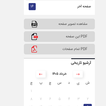
۱۶
صفحه آخر
مشاهده تصویر صفحه
PDF این صفحه
PDF تمام صفحات
آرشیو تاریخی
۱۴۰۵ خرداد
ش
ی
د
س
چ
پ
ج
۱
۸
۷
۶
۵
۴
۳
۲