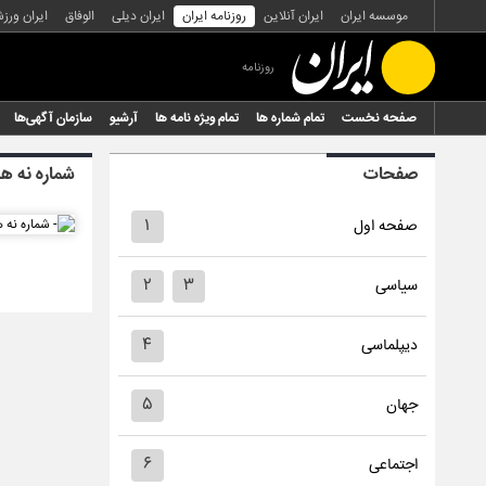
موسسه ایران
ایران آنلاین
روزنامه ایران
ایران دیلی
الوفاق
ایران ورز
روزنامه
صفحه نخست
تمام شماره ها
تمام ویژه نامه ها
آرشیو
سازمان آگهی‌ها
صفحات
شماره نه ه
۱
صفحه اول
۲
۳
سیاسی
۴
دیپلماسی
۵
جهان
۶
اجتماعی