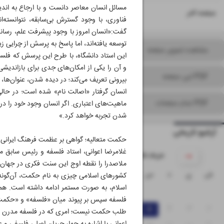
مسائل انسان معاصر دانست و با ارجاع به اند
۱۶
صفحه آخر
فناوری، با وجود گسترش بی‌سابقه، نتوانسته‌
گفت:«انسان امروز با وجود پیشرفت علم، رسانه‌
توسعه یافته‌اند، اما پاسخ به پرسش از چرایی
مشاهده تصویر صفحه
این استاد دانشگاه، با طرح این پرسش که فلس
و آن را یکی از امکان‌های جدی برای بازاندیشی
PDF این صفحه
بیرونی تعریف می‌کند؛ در دیده ‌شدن، عنوان‌ها
انسان گرفتار «اصالت نام» شده است؛ در حالی
PDF تمام صفحات
ماهیت‌های اعتباری. اگر انسان وجود خود را در 
شدن تجربه خواهد کرد.»
آرشیو تاریخی
حکمت متعالیه؛ گواهی بر عظمت فرهنگ ایرانی
غلامرضا اعوانی، استاد فلسفه و رئیس سابق م
۱۴۰۵ خرداد
ملاصدرا را نقطه اوج این سنت فکری در جهان ا
ش
ی
د
س
چ
پ
ج
کشورهای اسلامی چیزی به نام حکمت، آن‌گونه ک
اسلام، به ‌صورت مستمر ادامه داشته است. هم
۱
فلسفه سپس بر پیوند میان «فلسفه» و «حکمت»
۸
۷
۶
۵
۴
۳
۲
‌طلب حکمت نیست؛ امری که در فلسفه مدرن به