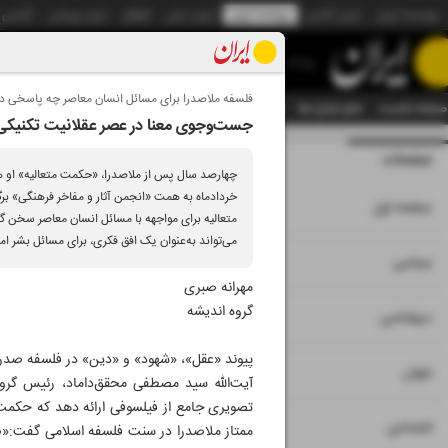
موسسه ایران
ایران آنلاین
روزنامه ایران
ایران دیلی
الوفاق
ایران ورزشی
آژانس
روزنامه
فلسفه ملاصدرا برای مسائل انسان معاصر چه پاسخی دا
صفحه نخست
تمام شماره ها
تمام ویژه نامه ها
آرشیو
سازمان آگهی‌ها
دستیار هوش
جست‌وجوی معنا در عصر عقلانیت تکنیکی
صفحات
شماره نه هزار و سی
چهارصد سال پس از ملاصدرا، «حکمت متعالیه» او هم
خردادماه به همت «انجمن آثار و مفاخر فرهنگی» بر
۱
صفحه اول
متعالیه برای مواجهه با مسائل انسان معاصر سخن گ
می‌تواند به‌عنوان یک افق فکری، برای مسائل بشر ام
۲
۳
سیاسی
مهرانه صبری
گروه اندیشه
۴
دیپلماسی
پیوند «عقل»، «شهود» و «دین» در فلسفه صدرا
۵
جهان
آیت‌الله سید مصطفی محقق‌داماد، رئیس گروه
تصویری جامع از فیلسوفی ارائه دهد که حکمت او
۶
اجتماعی
ممتاز ملاصدرا در سنت فلسفه اسلامی گفت:«صد