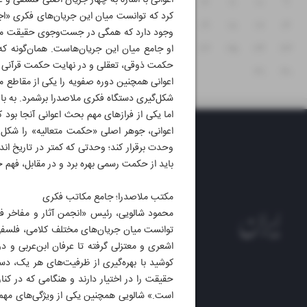
اعوانی با اشاره به چهار جریان اصلی فلسفی و
۱۵
۱۴
۱۳
۱۲
۱۱
۱۰
۹
کرد که توانست میان این جریان‌های فکری «اج
۲۲
۲۱
۲۰
۱۹
۱۸
۱۷
۱۶
وجود دارد که همگی در جست‌وجوی حقیقت مشترک
۲۹
۲۸
۲۷
۲۶
۲۵
۲۴
۲۳
او جامع میان این جریان‌هاست. همان‌گونه ک
حکمت ذوقی، تعقلی و در نهایت حکمت قرآنی می‌
۳۱
۳۰
اعوانی همچنین دوره صفویه را یکی از مقاطع م
شکل‌گیری دستگاه فکری ملاصدرا برشمرد. به باو
اما یکی از فرازهای مهم بحث اعوانی آنجا بود
اعوانی، جوهر اصلی «حکمت متعالیه» را شکل 
وحدت برقرار کند؛ وحدتی که کمتر در تاریخ ان
باید از حکمت رسمی بهره برد و در مقابل، فهم
مکتب ملاصدرا؛ جامع مکاتب فکری
محمود شالویی، رئیس «انجمن آثار و مفاخر فر
توانست میان جریان‌های مختلف کلامی، فلسفی و 
اشعری و معتزلی گرفته تا عرفان ابن‌عربی و 
کوشید با بهره‌گیری از ظرفیت‌های هر یک، دس
حقیقت را در اختیار دارند و هنگامی که در کنار
روزنام
است.» شالویی همچنین یکی از ویژگی‌های مهم ا
روزنامه