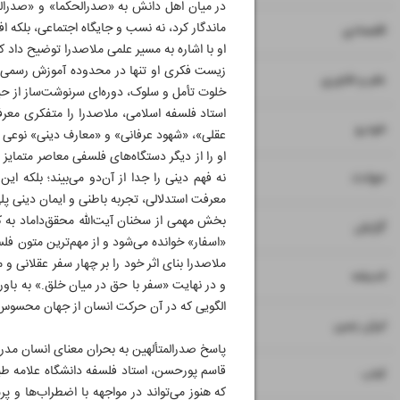
در میان اهل دانش به «صدرالحکما» و «صدرالمتأ
ماندگار کرد، نه نسب و جایگاه اجتماعی، بلکه 
۷
۸
اقتصادی
او با اشاره به مسیر علمی ملاصدرا توضیح داد که
زیست فکری او تنها در محدوده آموزش رسمی نم
۹
علم و فناوری
خلوت تأمل و سلوک، دوره‌ای سرنوشت‌ساز از حیا
استاد فلسفه اسلامی، ملاصدرا را متفکری معر
۱۰
خودرو
عقلی»، «شهود عرفانی» و «معارف دینی» نوعی آش
او را از دیگر دستگاه‌های فلسفی معاصر متمایز 
۱۱
حوادث
نه فهم دینی را جدا از آن‌دو می‌بیند؛ بلکه ای
معرفت استدلالی، تجربه باطنی و ایمان دینی پلی 
بخش مهمی از سخنان آیت‌الله محقق‌داماد به کتا
۱۲
گزارش
«اسفار» خوانده می‌شود و از مهم‌ترین متون فلس
ملاصدرا بنای اثر خود را بر چهار سفر عقلانی
۱۳
اندیشه
و در نهایت «سفر با حق در میان خلق.» به باو
الگویی که در آن حرکت انسان از جهان محسوس 
۱۴
ایران زمین
پاسخ صدرالمتألهین به بحران معنای انسان مدر
قاسم پورحسن، استاد فلسفه دانشگاه علامه ‌طباطب
۱۵
کتاب
که هنوز می‌تواند در مواجهه با اضطراب‌ها و پ