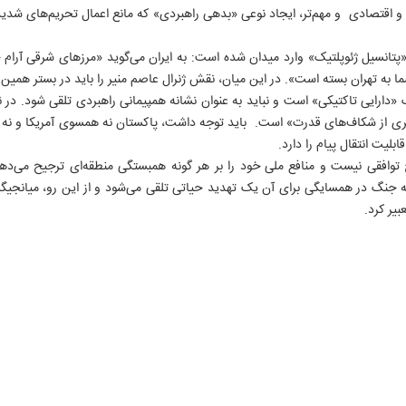
 و اقتصادی و مهم‌تر، ایجاد نوعی «بدهی راهبردی» که مانع اعمال تحریم‌های شدید 
پتانسیل ژئوپلتیک» وارد میدان شده است: به ایران می‌گوید «مرزهای شرقی آرام خو
 به تهران بسته است». در این میان، نقش ژنرال عاصم منیر را باید در بستر همی
یک «دارایی تاکتیکی» است و نباید به عنوان نشانه همپیمانی راهبردی تلقی شود. در
کثری از شکاف‌های قدرت» است. باید توجه داشت، پاکستان نه همسوی آمریکا و نه 
بلیت انتقال پیام را دارد.
توافقی نیست و منافع ملی خود را بر هر گونه همبستگی منطقه‌ای ترجیح می‌ده
 جنگ در همسایگی برای آن یک تهدید حیاتی تلقی می‌شود و از این رو، میانجیگ
بیر کرد.
روزنامه ها
سایت های برخط
انتشارات ایران