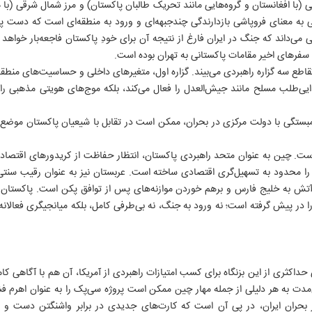
ی (با افغانستان و گروه‌هایی مانند تحریک طالبان پاکستان) و مرز شمال شرقی (با
به معنای فروپاشی بازدارندگی چندجبهه‌ای و ورود به منطقه‌ای است که دست پ
می‌داند که جنگ در ایران فارغ از نتیجه آن برای خودِ پاکستان فاجعه‌بار خواهد 
سفرهای اخیر مقامات پاکستانی به تهران بوده است.
تقاطع سه گزاره راهبردی می‌بیند. گزاره اول، متغیرهای داخلی و حساسیت‌های منطقه
دایی‌طلب مسلح مانند جیش‌العدل را فعال می‌کند، بلکه موج‌های هویتی مذهبی را 
بستگی با دولت مرکزی در بحران، ممکن است در تقابل با شیعیان پاکستان موضع ب
۴
ت. چین به عنوان متحد راهبردی پاکستان، انتظار حفاظت از کریدورهای اقتصادی ر
را محدود به تسهیل‌گری اقتصادی ساخته است. عربستان نیز به عنوان رقیب سنتی
تش به خلیج فارس و برهم خوردن موازنه‌های پس از توافق پکن است. پاکستان 
ا در پیش گرفته است؛ نه ورود به جنگ، نه بی‌طرفی کامل، بلکه میانجیگری فعالان
ی حداکثری از این بزنگاه برای کسب امتیازات راهبردی از آمریکا، آن هم با آگاهی 
‌مدت به هر دلیلی از جمله مهار چین ممکن است پروژه سی‌پک را به عنوان اهرم فشاری
 بحران ایران، در پی آن است که کارت‌های جدیدی در برابر واشنگتن دست و 