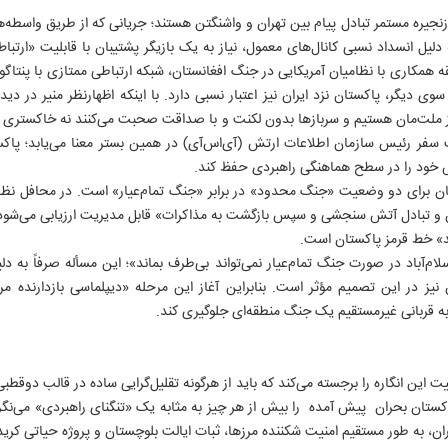
ز زنجیره مستمر تبادل پیام بین تهران و واشنگتن هستند؛ جریانی که از طریق واسطه
دلیل انسداد نسبی کانال‌های معمول، نیاز به یک بازیگر پشتیبان با قابلیت «ارتبا
ه همکاری با نظامیان آمریکایی در جنگ افغانستان، شبکه ارتباطی ممتازی با پنتاگون 
ملت‌مان هستیم و سربازها بدون لکنت و با صداقت صحبت می‌کنند نه خاکستری و
سفر رئیس سازمان اطلاعات ارتش (آی‌اس‌آی) در همین بستر معنا می‌یابد؛ پاکست
 خود را در سطح هماهنگی راهبردی حفظ کند.
ان برای دو وضعیت «جنگ محدود» در برابر «جنگ تمام‌عیار» است. در محافل نظام
ن و تبادل آتش سنجشی و سپس بازگشت به مذاکرات» قابل مدیریت ارزیابی می‌شود؛
ند» خط قرمز پاکستان است.
م‌آباد در صورت جنگ تمام‌عیار نمی‌تواند بی‌طرف بماند»؛ این مسأله صرفاً به دلی
نیز در این تصمیم مؤثر است. بنابراین آغاز این مرحله «دیپلماسی بازدارنده م
ه قربانی غیرمستقیم یک جنگ منطقه‌ای جلوگیری کند.
 این انگاره را برجسته می‌کند که باید از هرگونه تقلیل‌گرایی ساده در قالب دوقطب
ستان بحران پیش آمده را بیش از هر چیز به مثابه یک «تنگنای راهبردی» می‌نگرد.
ان، به طور مستقیم امنیت شکننده مرزها، ثبات ایالت بلوچستان و پروژه حیاتی کری