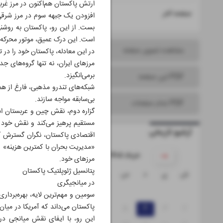
ارتش پاکستان هم‌اکنون در مرز غرب
۱۶
صفحه آخر
افزودن یک جبهه سوم در مرز شرقی 
بست. از این رو، پاکستان به روشنی 
است. این درک عمیق، موتور محرکه 
مشاهده تصویر صفحه
در این معادله، پاکستان خود را در 
مرزهای ایران، نه تنها گروه‌های ج
برمی‌انگیزد.
PDF این صفحه
شبکه‌های تندرو مذهبی، فارغ از هم
بی‌سابقه مواجه سازند.
PDF تمام صفحات
گزاره دوم، نقش چین و عربستان اس
مستقیم پرهیز می‌کند و نقش خود 
آرشیو تاریخی
اقتصادی پاکستان، نگران گسترش آ
«مدیریت بحران با کمترین هزینه» ر
۱۴۰۵ خرداد
مرزهای خود.
پتانسیل ژئوپلتیک پاکستان
ش
ی
د
س
چ
پ
ج
در میانجیگری
۱
سومین و مهم‌ترین لایه، بهره‌بردار
پاکستان می‌داند که آمریکا در میان
۸
۷
۶
۵
۴
۳
۲
این رو، با ایفای نقش میانجی در