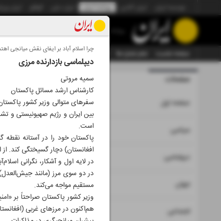
موسسه ایران
ایران آنلاین
روزنامه ایران
ایران دیلی
الوفاق
ایران ورز
روزنامه
چرا اسلام آباد بر ایفای نقش میانجی اهتم
صفحه نخست
تمام شماره ها
تمام ویژه نامه ها
آرشیو
سازمان آگهی‌ها
دیپلماسی بازدارنده مرزی
صفحات
سمیه مروتی
شماره نه هز
کارشناس ارشد مسائل پاکستان
۱
سفرهای متوالی وزیر کشور پاکستان (
صفحه اول
بین ایران و رژیم صهیونیستی و تشد
است.
۲
۳
سیاسی
پاکستان خود را در آستانه نقطه گ
افغانستان) دچار گسیختگی کند. از 
۴
دیپلماسی
در لایه اول و آشکار، نگرانی اسلا
در دو سوی مرز (مانند جیش‌العدل) ه
۵
جهان
مستقیم مواجه می‌کند.
وزیر کشور پاکستان صراحتاً بر «امن
هم‌اکنون در مرزهای غربی (افغانستا
۶
اجتماعی