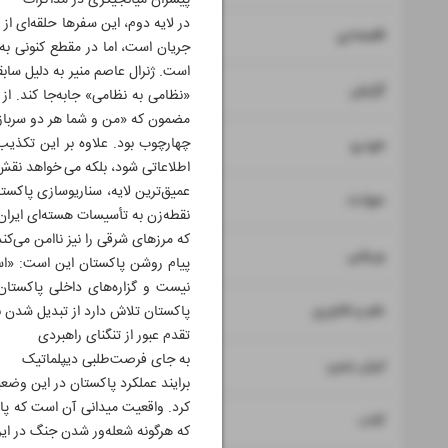
پیشران میانجیگری در مذاکرات
در لایه دوم، این سفرها حلقه‌ای ا
۷
۸
اقتصادی
جریان است، اما در مقطع کنونی به 
است. ژنرال عاصم منیر به دلیل سابق
۹
گزارش
مضمون که «من و شما هر دو سرباز 
۱۰
چهارچوب بود. علاوه بر این تکذیب 
خودرو
اطلاعاتی شود، بلکه می خواهد نقش
عمیق‌ترین لایه، سناریوسازی پاکست
۱۱
حوادث
نقطه‌زن به تأسیسات هسته‌ای ایرا
که مرزهای شرقی را نیز ناامن می‌ک
۱۲
ورزشی
پیام روشن پاکستان این است: «اسلا
نیست و گزاره‌های داخلی پاکستان 
۱۳
علم و فناوری
پاکستان تلاش دارد از تبدیل شدن ب
تقدم عبور از تنگنای راهبردی
به جای فرصت‌طلبی دیپلماتیک
۱۴
ایران زمین
برایند عملکرد پاکستان در این وضعیت
کرد. واقعیت میدانی آن است که پاک
۱۵
کتاب
که هرگونه شعله‌ور شدن جنگ در ایر