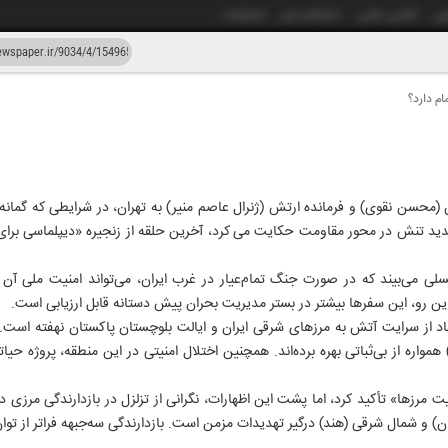
شی
آژانس عکس
دانشکده خبر
انتشارات
ام دارد؟
دستیار هوش مصنوعی
نسخه قدیمی
ار و سی و چهار
۰۴ خرداد
محسن نقوی) و فرمانده ارتش (ژنرال عاصم منیر) به تهران، در شرایطی که گمانه‌زن
ید تنش در محور مقاومت حکایت می کرد، آخرین حلقه از زنجیره «دیپلماسی برای ج
سلی می‌بیند که در صورت جنگ تمام‌عیار در غرب ایران، می‌تواند امنیت ملی آن 
این رو، این سفرها بیشتر در بستر مدیریت بحران پیش دستانه قابل ارزیابی است.
م‌آباد از سرایت آتش به مرزهای شرقی ایران و ایالت بلوچستان پاکستان نهفته است
مواره از بی‌ثباتی بهره برده‌اند. همچنین اختلال امنیتی در این منطقه، پروژه حیا
یت مرزها» تأکید کرد، اما پشت این اظهارات، نگرانی از تزلزل در بازدارندگی مرزی
ن) و شمال شرقی (هند) درگیر تهدیدات مزمن است. بازدارندگی سه‌جبهه فراتر از توا