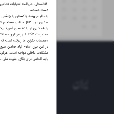
۱۵
۱۴
۱۳
۱۲
۱۱
۱۰
۹
افغانستان، دریافت امتیازات نظامی
۲۲
۲۱
۲۰
۱۹
۱۸
۱۷
۱۶
دست هستند.
به نظر می‌رسد پاکستان با چاشنی «
۲۹
۲۸
۲۷
۲۶
۲۵
۲۴
۲۳
«بدون من، کانال نظامی مستقیم شما
۳۱
۳۰
رابطه کاری او با نظامیان آمریکا 
«مدیریت تنگنا با بهره‌برداری حدا
«همسایه نگران اما زیرک» است که قا
در این بین اسلام آباد ضامن هیچ 
مشکلات داخلی مواجه است، هرگونه
باید اقدامی برای بقای امنیت ملی تع