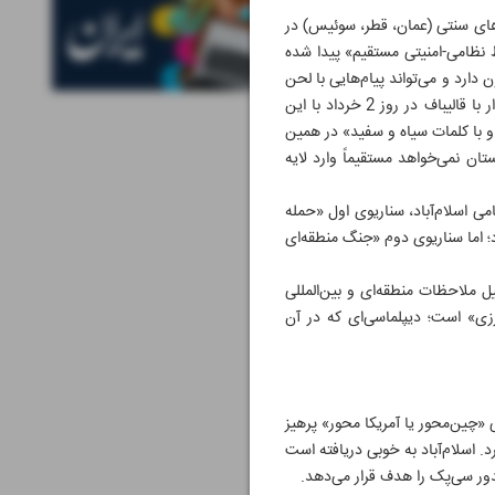
‌های سنتی (عمان، قطر، سوئیس) در
ط نظامی-امنیتی مستقیم» پیدا شده
دارد و می‌تواند پیام‌هایی با لحن
«نظامی به نظامی» جابه‌جا کند. از سوی دیگر، پاکستان نزد ایران نیز اعتبار نسبی دارد. با اینکه اظهارنظر منیر در دیدار با قالیباف در روز 2 خرداد با این
 با کلمات سیاه و سفید» در همین
ان نمی‌خواهد مستقیماً وارد لایه
ی اسلام‌آباد، سناریوی اول «حمله
 اما سناریوی دوم «جنگ منطقه‌ای
ل ملاحظات منطقه‌ای و بین‌المللی
رزی» است؛ دیپلماسی‌ای که در آن
ی «چین‌محور یا آمریکا محور» پرهیز
 اسلام‌آباد به خوبی دریافته است
دور سی‌پک را هدف قرار می‌دهد.