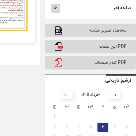
۱۶
صفحه آخر
مشاهده تصویر صفحه
PDF این صفحه
PDF تمام صفحات
آرشیو تاریخی
۱۴۰۵ خرداد
ش
ی
د
س
چ
پ
ج
۱
۸
۷
۶
۵
۴
۳
۲