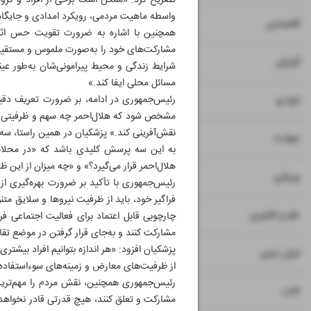
تصریح کرد: «ممکن است برخی از افراد و گروه‌
واسطه ماهیت مردمی، رویکرد امدادی و جایگاه 
۷
۸
اقتصادی
همچنین با اشاره به ضرورت تقویت حس اثربخ
مشارکت‌های خود را به‌صورت ملموس و مستقیم م
۹
گزارش
شرایط زندگی و محیط پیرامونی‌شان به‌طور عی
مسائل محلی ایفا کند.»
۱۰
رئیس‌جمهوری در ادامه، بر ضرورت تعریف دقیق
خودرو
مشخص شود که هلال‌احمر چه سهم و ظرفیتی در 
نقش‌آفرینی کند.» پزشکیان در همین راستا، سه پ
۱۱
حوادث
به این سه پرسش کلیدی باشد که «در محلات
هلال‌احمر قرار می‌گیرد؟» و «چه میزان از ای
۱۲
ورزشی
رئیس‌جمهوری با تأکید بر ضرورت بهره‌گیری ا
فراگیر خود، باید از ظرفیت نیروها و سلایق مت
۱۳
علم و فناوری
چارچوبی قابل اعتماد برای فعالیت اجتماعی ف
مشارکت کنند و به‌جای قرار گرفتن در موضع تقاب
پزشکیان افزود: «هر اندازه بتوانیم افراد بیش
۱۴
ایران زمین
از ظرفیت‌های معارض و زمینه‌های سوءاستفاده
رئیس‌جمهوری همچنین، نقش مردم را مهم‌ترین
۱۵
کتاب
مشارکت و تعلق کنند، هیچ قدرتی قادر نخواهد ب