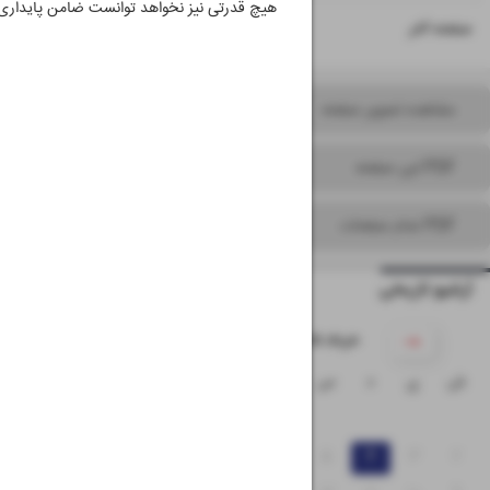
هیچ قدرتی نیز نخواهد توانست ضامن پایداری 
۱۶
صفحه آخر
مشاهده تصویر صفحه
PDF این صفحه
PDF تمام صفحات
آرشیو تاریخی
۱۴۰۵ خرداد
ش
ی
د
س
چ
پ
ج
۱
۸
۷
۶
۵
۴
۳
۲