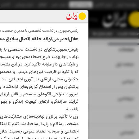
موسسه ایران
ایران آنلاین
روزنامه ایران
ایران دیلی
الوفاق
ایران ورزشی
آژانس
روزنامه
رئیس‌جمهوری در نشست تخصصی با مدیران جمعیت هلا
صفحه نخست
تمام شماره ها
تمام ویژه نامه ها
آرشیو
سازمان آگهی‌ها
دستیار هوش
هلال‌احمر می‌تواند حلقه اتصال سلایق م
صفحات
شماره نه هزار و سی
رئیس‌جمهورپزشکیان در نشست تخصصی با رئیس 
نهاد در چارچوب طرح‌ «محله‌محوری» و «مسجد‌
۱
صفحه اول
و شبکه‌های داوطلبانه تأکید کرد. در این نشست
که با تکیه بر ظرفیت نیروهای مردمی و معتم
حکمرانی محلی، ارتقای تاب‌آوری اجتماعی، مدی
۲
۳
سیاسی
پزشکیان پس از استماع گزارش‌های ارائه‌شده، با 
ضرورت طراحی الگوهای منسجم و قابل ارزیابی 
۴
دیپلماسی
فرآیند سازندگی، ارتقای کیفیت زندگی و به
یافت.»
۵
جهان
وی با تأکید بر لزوم نهادینه‌سازی مشارکت‌ها
مشخص، منظم و پایدار ساختارمند کنیم تا امکان
اجتماعی و سرمایه اعتماد عمومی جمعیت هلال‌ا
۶
اجتماعی