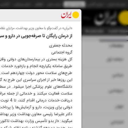
موسسه ایران
ایران آنلاین
روزنامه ایران
ایران دیلی
الوفاق
ایران ورزشی
آژانس
روزنامه
«ایران» در گفت‌وگو با معاون وزیر بهداشت، مزایای نظام
صفحه نخست
تمام شماره ها
تمام ویژه نامه ها
آرشیو
سازمان آگهی‌ها
دستیار هوش
از درمان رایگان تا صرفه‌جویی در دارو و سر
صفحات
شماره نه هزار و سی
محدثه جعفری
گروه اجتماعی
۱
صفحه اول
کل هزینه بستری در بیمارستان‌های دولتی وقت
طرح‌های سلامت محور دولت چهاردهم است. دکتر
۲
۳
سیاسی
دانشگاه‌های علو
۴
دیپلماسی
سلامت فعالیت می‎کنند و خدماتی
۵
جهان
دولتی برای ویزیت، دارو و آزمایش‌ها را پرداخت
دکتر علیرضا رئیسی معاون بهداشت وزیر بهداشت،
می‎گوید: «از بدو تأسیس وزارت بهداشت تاکنو
۶
اجتماعی