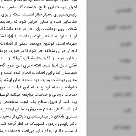
بود. حدود دو دهه گذشته برنامه نظام شبکه و پز
اجرای درست این طرح، جلسات کارشناسی متعددی 
۷
۸
اقتصادی
شناسایی شده و مدلی اجرایی شود که رضایتمند
۹
اندیشه - گزارش
شخص وزیر بهداشت برای اجرا در همه دانشگاه‌های 
او با ا
۱۰
مهرماه است، توضیح می‎دهد:
خودرو
ارجاع، در آن منطقه اجرا شود تا در صورت موفقیت
زنجان، مرند از آذربایجان‌شرقی، آق‌قلا از اس
۱۱
حوادث
شکل کامل اجرا کنیم. البته اجرای این طرح گس
شهرستان تمام این اقدامات انجام شده است و 
۱۲
۱۳
زیست بوم
خانواده و نظام ارجاع، تمام این فرآیند به‌
۱۴
ایران زمین
آنها ایستگاهی به نام «پذیرش بیماران ارجاعی»
۱۵
کتاب
بستری رایگان در بیمارستان‎های دولتی از مسیر نظام ارجاع
۱۶
صفحه آخر