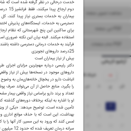
مشاهده تصویر صفحه
بیماران به خدمات بستری نیاز پیدا کنند، کل
دسترسی به خدمات، ایستگاه‌های پذیرش اختص
PDF این صفحه
استفاده می‎کنند. البته بیان این نکته 
PDF تمام صفحات
فرآیند به خدمات درمانی دسترسی داشته باشند، باید تمام هزینه‎ها را آزاد و بد
25درصد داروهای تجویزی
بیش از نیاز بیماران است
آرشیو تاریخی
داروهای موجود در نسخه‌ها بیش از نیاز واقعی
۱۴۰۵ خرداد
انباشت دارو در یخچال خانه‌های‌مان به وضوح د
ش
ی
د
س
چ
پ
ج
را بگیرد، منابع حاصل از آن می‌تواند صرف پو
تعداد و برند دارو براساس نیاز واقعی بیمار م
۱
۸
۷
۶
۵
۴
۳
۲
تأمین شده است، توضیح
بهداشت، این است که با حذف موانع اداری و ت
۱۵
۱۴
۱۳
۱۲
۱۱
۱۰
۹
لمس کنند که ورود به این مسیر، کار آنها را با ک
۲۲
۲۱
۲۰
۱۹
۱۸
۱۷
۱۶
سرانه درمان تعریف شده که حدود 12 میلیون تومان است و بودجه آن در حال حاضر از طرف سازمان برنامه و بودجه تأمین شده است.»