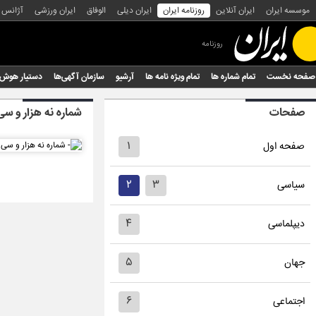
موسسه ایران
ایران آنلاین
روزنامه ایران
ایران دیلی
الوفاق
ایران ورزشی
آژانس
روزنامه
صفحه نخست
تمام شماره ها
تمام ویژه نامه ها
آرشیو
سازمان آگهی‌ها
دستیار هوش
صفحات
شماره نه هزار و سی
۱
صفحه اول
۲
۳
سیاسی
۴
دیپلماسی
۵
جهان
۶
اجتماعی