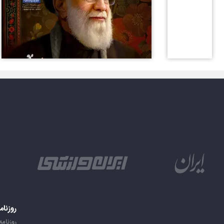
روزنام
روزنامه