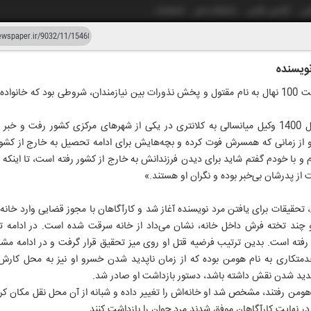
شی
آژانس عکس
دانشکده خبر
انتشارات
دستیار هوش مصنوعی
نسخه قدیمی
گروه حوادث: مرضیه همایونی/ کاشت 100 نهال به نام مقتول و پخش نذورات بین نیازمندان، شروطی بود 
ار و سی و دو
۰۲ خردا
به گزارش «ایران»، اواخر خرداد سال 1400 وکیل میانسالی به کلانتری در یکی از شهرهای مرکزی کشو
ز زمانی که همسرش فوت کرده و بچه‌هایش برای ادامه تحصیل به خارج از کشور رف
 و با خودم گفتم شاید برای دیدن فرزندانش به خارج از کشور رفته است، تا اینک
 از پدرشان بی‌خبر بوده و نگران او هستند.»
تحقیقات برای یافتن مرد نویسنده آغاز شد و کارآگاهان با مجوز قضایی وارد خان
 و چند تخته فرش داخل خانه، نشان می‌داد از خانه سرقت شده است. در ادامه تح
رفته است. بدین ترتیب فرضیه قتل او روی میز تحقیق قرار گرفت و در ادامه م
دمتکاری به نام هومن بوده که از زمان ناپدید شدن خسرو او نیز به محل کارش 
پدید شدن نقش داشته باشد، دستور بازداشت او صادر شد.
هومن رفتند، مشخص شد او خانه‌اش را تغییر داده و شبانه از آن محل نقل مکان 
در نهایت کارآگاهان موفق شدند مرد جوان را بازداشت کنند.