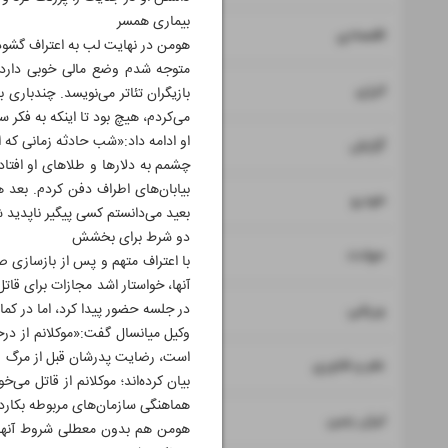
بیماری همسر
۷
اقتصادی
هومن در نهایت لب به اعتراف گشود
متوجه شدم وضع مالی خوبی دارد و
۸
انرژی
بازیگران تئاتر می‌نویسد. چند‌بار
می‌کردم، هیچ بود تا اینکه به فکر س
او ادامه داد:«شب حادثه زمانی که ا
۹
گزارش
چشمم به دلارها و طلاهای او افتاده
بیابان‌های اطراف دفن کردم. بعد ه
۱۰
خودرو
بعید می‌دانستم کسی پیگیر ناپدید 
دو شرط برای بخشش
۱۱
حوادث
با اعتراف متهم و پس از بازسازی ص
آنها، خواستار اشد مجازات برای قا
۱۲
در جلسه حضور پیدا کرد، اما در کما
ورزشی
وکیل میانسال گفت:«موکلانم از درخ
است، رضایت پدرشان قبل از مرگ و
۱۳
علم و فناوری
هماهنگی سازمان‌های مربوطه بکارد. 
۱۴
ایران زمین
هومن هم بدون معطلی شروط آنها را