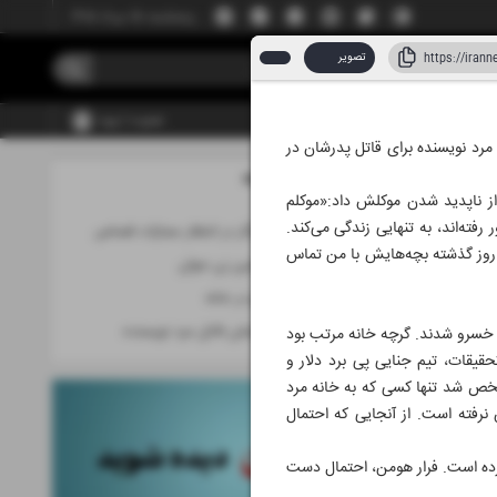
پنجشنبه، ۱۵ مرداد ۱۴۰۵
تصویر
عضویت | ورود
که خانواده مرد نویسنده برای قاتل پدرشان در
مطالب این صفحه
د ۱۴۰۵
ر رفت و خبر از ناپدید شدن موکلش داد:«موکلم
ته‌اند، به تنهایی زندگی می‌کند.
قاتل بانوی خبرنگار در انتظار مجازات قصاص
ه روز گذشته بچه‌هایش با من تماس
معمای مرگ آتشین زن جوان
قتل خانم مترجم در خانه
۲ شرط برای بخشش قاتل مرد نویسنده
ه خسرو شدند. گرچه خانه مرتب بود
قیقات، تیم جنایی پی برد دلار و
شخص شد تنها کسی که به خانه مرد
نرفته است. از آنجایی که احتمال
کرده است. فرار هومن، احتمال دست