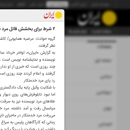
موسسه ایران
ایران آنلاین
روزنامه ایران
ایران دیلی
الوفاق
ایران ورز
روزنامه
۲ شرط برای بخشش قاتل مرد نویسنده
صفحه نخست
تمام شماره ها
تمام ویژه نامه ها
آرشیو
سازمان آگهی‌ها
نظر گرفتند.
صفحات
شماره نه هز
نویسنده و نمایشنامه نویس است و ا
۱
صفحه اول
چند روزی است که خبری از او ندارم
گرفتند و اعلام کردند چند روزی است
۲
۳
سیاسی
رد پای مرد خدمتکار
با شکایت وکیل پایه یک دادگستری، 
۴
دیپلماسی
اما نبود تابلوفرش‌های روی دیوار
طلاهای مرد نویسنده نیز به سرقت 
۵
جهان
میانسال رفت‌ و آمد داشته، مرد خ
می‌رفت مرد خدمتکار در ماجرای نا
زمانی که کارآگاهان پلیس به سراغ 
۶
اجتماعی
داشتن او در جنایت را پررنگ کرد و 