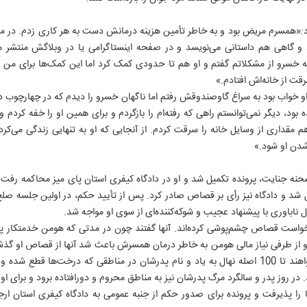
:«همسرم مریض بود و به خاطر تأمین هزینه درمانش دست به هر کاری زدم. در مدت
 گاهی هم داستانی می‌نویسد و در صفحه اینستاگرامی یا در وبلاگش منتشر می
ی به خسرو از مشکلاتم گفتم و او هم تا حدودی کمک کرد اما این کمک‌ها برای من 
رقت از خانه‌اش افتادم.»
و خواب بود به سراغ گاوصندوقش رفتم اما ناگهان خسرو را دیدم که در چهارچوب در 
 بود، دیگر نمی‌توانستم راهی که رفته‌ام را بازگردم و برای همین او را خفه کردم 
م مقداری از وسایل خانه را سرقت کردم. از آنجایی که او به تنهایی زندگی می‌کرد
شدن او شود.»
حنه جنایت، پرونده تکمیل شد و او در دادگاه کیفری استان پای میز محاکمه رفت
تل شد و دادگاه نیز رأی بر قصاص صادر کرد. پس از تأیید حکم، در اولین جلسه صلح
ل ناباوری با پیشنهاد عجیب و شوکه‌کننده‌ای از سوی او مواجه شد.
واست قصاص چشم‌پوشی کرده‌اند. آنها گفتند چون در مدتی که هومن خدمتکار پدرش
 از طرفی نیاز مالی هومن به خاطر درمان همسرش باعث شد آنها از قصاص او گذ
بیان کرده‌اند؛ موکلانم از قاتل می‌خواهند تا 100 اصله نهال به یاد و نام پدرشان در مناطقی که د
در روز پدر و سالگرد مرگ پدرشان نیز به مناطق محروم و دورافتاده برود و برای او
 پذیرفت و پرونده برای صدور حکم از جنبه عمومی به دادگاه کیفری استان ارجاع