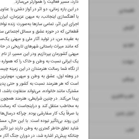
دارد، مسیر فعالیت را هموارتر می‌سازد.
در این بازه زمانی، دو اثر در آواز دشتی با ع
۷
۸
اقتصادی
با آهنگسازی اینجانب، به میهن عزیزمان، ایر
اجرای این اثر، تمامی سازها به‌صورت زنده نواخت
۹
گزارش
قطعاتی که در حوزه عشق و مسائل اجتماعی ساخت
به عقیده من، در تولید آثار ملی و میهنی یک‌سر
۱۰
خودرو
که مانند میراث باستانی شهرهای تاریخی در حاف
میهنی کشورمان بپردازیم ودر این مسیر، از نام 
۱۱
یک ایرانی نسبت به وطن و خاک را که همواره 
حوادث
از نگاه شما رسالت هنرمندان در این زمینه چیست 
در وهله اول، عشق به وطن و میهن، مهم‌ترین 
۱۲
ورزشی
است که هر هنرمند نسبت به کشور و حتی پدیده
مشترک مانند خانواده، می‌تواند متفاوت باشد
۱۳
علم و فناوری
پیدا می‌کند. در چنین شرایطی، هنرمند همچون ه
به مخاطب منتقل کند و دراینجاست که رسالت هنر
۱۴
ایران زمین
یا صرفاً یک کار سفارشی بوده. چراکه درسال‌های
این روند بی‌تأثیر نبوده است. با این حال، مس
شاید تعلق خاطر کمتری به وطن دارند نیز تأثیر بگ
۱۵
کتاب
چنانکه پیش‌تر اشاره شد، در دوران جنگ آثار