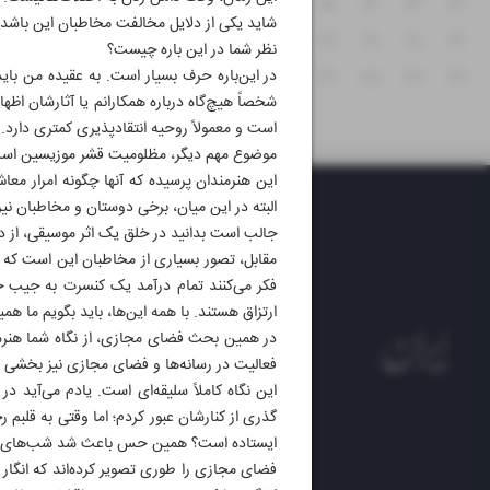
۱۸
۱۷
۱۶
۱۵
۱۴
۱۳
۱۲
شاید یکی از دلایل مخالفت مخاطبان این باشد که
۲۵
۲۴
۲۳
۲۲
۲۱
۲۰
۱۹
نظر شما در این باره چیست؟
در این‌باره حرف بسیار است. به عقیده من بای
۳۱
۳۰
۲۹
۲۸
۲۷
۲۶
شخصاً هیچ‌گاه درباره همکارانم یا آثارشان اظه
است و معمولاً روحیه انتقادپذیری کمتری دارد.
موضوع مهم دیگر، مظلومیت قشر موزیسین است. د
این هنرمندان پرسیده که آنها چگونه امرار معاش
البته در این میان، برخی دوستان و مخاطبان نیز
جالب است بدانید در خلق یک اثر موسیقی، از دری
مقابل، تصور بسیاری از مخاطبان این است که هن
ارتزاق هستند. با همه این‌ها، باید بگویم ما ه
در همین بحث فضای مجازی، از نگاه شما هنرمند 
فعالیت در رسانه‌ها و فضای مجازی نیز بخشی 
این نگاه کاملاً سلیقه‌ای است. یادم می‌آید
گذری از کنارشان عبور کردم؛ اما وقتی به قلبم
ایستاده است؟ همین حس باعث شد شب‌های بعد
روزنام
فضای مجازی را طوری تصویر کرده‌اند که انگار
روزنامه