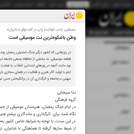
موسسه ایران
ایران آنلاین
روزنامه ایران
ایران دیلی
الوفاق
ایران ورزشی
آژانس
روزنامه
مصطفی راغب خواننده پاپ در گفت‌و‌گو با «ایران»
صفحه نخست
تمام شماره ها
تمام ویژه نامه ها
آرشیو
سازمان آگهی‌ها
دستیار هوش
وطن باشکوه‌ترین نت موسیقی است
صفحات
شماره نه هزار و س
در روزهایی که کشور درگیر جنگ تحمیلی رمضان بود، 
قطعه موسیقی، به بخشی از حافظه جمعی جامعه تبدی
۱
صفحه اول
بود.مانند آنچه در روزهای ابتدایی انقلاب یا هشت
ایام با تولید آثار هنری و فعالیت در فضای مجازی بار
۲
۳
سیاسی
میهنی درجامعه و اثر‌گذاری آن در برانگیختن حس 
ندا سیجانی
۴
دیپلماسی
گروه فرهنگی
در ایام جنگ رمضان، هنرمندان موسیقی از جمله 
۵
جهان
نگاه شما، برای اثرگذاری و ماندگاری بیشتر چنی
در این مدت، با توجه به شرایط خاص کشور به‌
۶
اجتماعی
از ضبط سازها گرفته تا هماهنگی با شاعران، ت