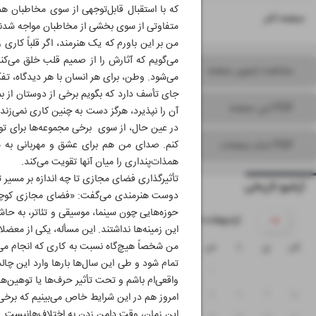
که با استقبال قابل‌توجهی از سوی مخاطبان هم
۱۶
صفحه آخر
متفاوتی از سوی بخشی از مخاطبان مواجه شدند
من بر این باورم که یک هنرمند، اگر قلباً کاری
می‌گویم که آثارش را از صمیم قلب خلق می‌کن
مشاهده تصویر صفحه
می‌شود. وطن، برای هر انسان با هر دیدگاه، تفک
جای تأسف دارد که بگویم برخی از دوستان از بمب
PDF این صفحه
آن را نپذیرد، هرگز دست به چنین کاری نمی‌زند
در عین حال، از سوی برخی مجموعه‌ها برای تولی
کنم. صدای من هم برای عشق و مهربانی به
PDF تمام صفحات
همذات‌پنداری را میان آنها تقویت می‌کند.
تأثیرگذاری فضای مجازی تا چه اندازه بر مسیر ت
آرشیو تاریخی
دوست هنرمندی می‌گفت: «فضای مجازی کوچک‌تره
حوزه‌هایی چون سینما، موسیقی و تئاتر، به ح
۱۴۰۵ اردیبهشت
این زمینه‌ها نداشتند. این مسأله، یکی از معض
ش
ی
د
س
چ
پ
ج
من شخصاً هیچ‌گاه نسبت به کاری که انجام می
تمام شود و طی این سال‌ها بارها وارد این چا
۴
۳
۲
۱
واقعی‌ام باشم و تحت تأثیر حرف‌ها یا توهین‌ها 
۱۱
۱۰
۹
۸
۷
۶
۵
امروز هم در این شرایط خاص می‌بینیم که برخی
این زمان، وقت دامن زدن به اختلاف‌هانیست.