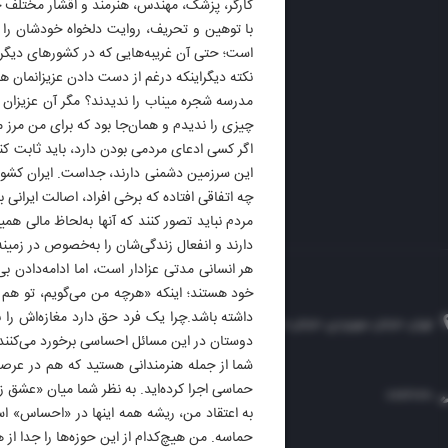
کارگر، پزشک، مهندس، هنرمند و اقشار مختلف ج
ایران 
با توهین و تحریف، روایت دلخواه خودشان را 
الوفاق
است؛ حتی آن غریبه‌هایی که در کشورهای دیگر کن
DAILY
نکته دیگراینکه درغم از دست دادن عزیزانمان 
مدرسه شجره میناب را ندیدند؟ مگر آن عزیزان ج
چیزی را ندیدم و همان‌جا بود که برای من مر
اگر کسی ادعای مردمی بودن دارد، باید ثابت ک
این سرزمین دشمنی دارند، جداست. ایران کشوری 
چه اتفاقی افتاده که برخی افراد، اصالت ایرانی 
مردم نباید تصور کنند که آنها به‌لحاظ مالی ه
دارند و انفعال زندگی‌شان را به‌خصوص در زمین
هر انسانی مدتی عزادار است، اما ادامه‌دادن ب
خود هستند؛ اینکه «هرچه من می‌گویم، تو هم ب
داشته باشد.چرا یک فرد حق دارد مغازه‌اش را
تهران، خیابان سهروردی، خیابان خرمشهر، نرسیده به مصلی، موسسه فرهنگی-مطبوعاتی ایران
دوستان در این مسائل احساسی برخورد می‌کنند. 
شما از جمله هنرمندانی هستید که هم در عرصه
حماسی اجرا کرده‌اید. به نظر شما میان «عشق ز
۸۸۷۶۱۲۵۴
۳۰۰۰۴۵۱۲۱۳
۸۸۷۶۱۷۲۰
به اعتقاد من، ریشه همه اینها در «احساس» ا
حماسه. من هیچ‌کدام از این حوزه‌ها را جدا از