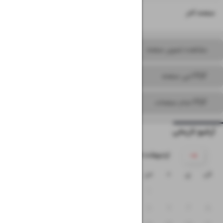
۱۶
صفحه آخر
مشاهده تصویر صفحه
PDF این صفحه
PDF تمام صفحات
آرشیو تاریخی
۱۴۰۵ اردیبهشت
ش
ی
د
س
چ
پ
ج
۴
۳
۲
۱
۱۱
۱۰
۹
۸
۷
۶
۵