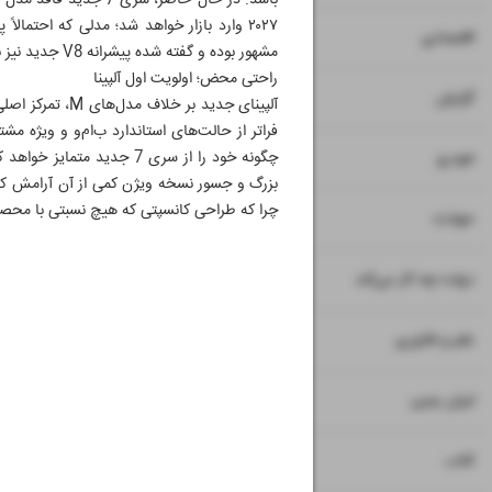
۲۰۲۷ وارد بازار خواهد شد؛ مدلی که احتما
۷
۸
اقتصادی
مشهور بوده و گفته شده پیشرانه V8 جدید نیز برای تولید «نت‌های خاص آلپینا» طراحی شده است.
راحتی محض؛ اولویت اول آلپینا
۹
گزارش
فراتر از حالت‌های استاندارد ب‌ام‌و و ویژه 
۱۰
چگونه خود را از سری 7 جد
خودرو
بزرگ و جسور نسخه ویژن کمی از آن آرامش کلا
چرا که طراحی کانسپتی که هیچ نسبتی با محصول
۱۱
حوادث
۱۲
دولت چه کار می‌کند
۱۳
علم و فناوری
۱۴
ایران زمین
۱۵
کتاب