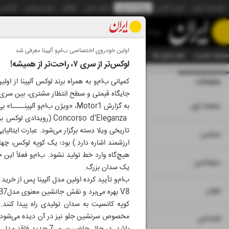
موسسه ایران
ایران آنلاین
روزنامه ایران
ایران دیلی
الوفاق
ایران ورزشی
آژانس
روزنامه
اولین خودروی اختصاصی ب‌ام‌و آلپینا معرفی شد
صفحه نخست
تمام شماره ها
تمام ویژه نامه ها
آرشیو
سازمان آگهی‌ها
دستیار هوش
لوکس‌تر از سری ۷، راحت‌تر از همیشه!
صفحات
شماره نه هزار و سی
جایگاه قیمتی و سطح انتظار مشتری، بین سری 7 و رولزرویس گوست قرار می‌گیرد
۱
صفحه اول
به گزارش Motor1، «ویژن ب‌ام‌و آلپینــــا» بی‌شک ستـــــــــاره رویـــــداد
Concorso d’Eleganza 
تاریخی ویلا دِسته برگزار می‌شود. عبارت ایتال
۲
۳
سیاسی
ارزشمند اشاره دارد.) بود؛ یک کوپه لوکس، 
هیچ‌گاه وارد خط تولید نشود. ب‌ام‌و فعلاً 
۴
دیپلماسی
یک سدان بزرگ.
۵
جهان
۶
اجتماعی