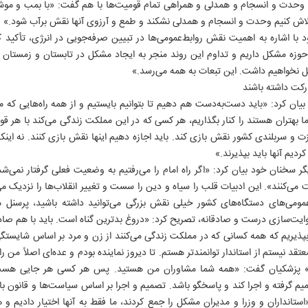
 وحدت و انسجام و همدلی و همراهی تمام قومیت‌ها با هم گفت: «با بمب و موشک 
ید تلاش کنیم وحدت و انسجام و همدلی نشکند و طمع و آرزوی آنها نقش‌ برآب شود.»
 اشاره به اهمیت نقش روابط‌عمومی‌ها در تبیین صرفه‌جویی در انرژی، تأکید کرد: 
 حوزه مشکل داریم و تداوم این روند منجر به ایجاد مشکل در تابستان و زمستان م
ل نخواهیم داشت. این تبعات به همه می‌رسد.»
کت داشته باشند
یان کرد: «باید دست‌به‌دست هم دهیم تا بتوانیم بایستیم و از همه راه‌هایی که
ما بهتران هستند را کنار بگذاریم، هر کسی که در این مملکت زندگی می‌کند با هر
۲
 و سربلندی کشور نقش بازی کند. باید اجازه دهیم اینها نقش بازی کنند. نه اینکه 
دیم آنها باید بپذیرند.»
خنان خود بیان کرد: «اگر راه امام را می‌رفتیم به وضعیت فعلی گرفتار نمی‌
ت می‌کنند». این ادبیات قلب را سیاه و دین را سست و تغییر انقلاب‌ها را نزدیک م
ط‌عمومی‌های دستگاه‌های کشور خیلی نقش بزرگی می‌توانید داشته باشید، پرسنل م
ایت‌سازی درست و صادقانه، تصریح کرد: «دروغ بدترین گناه است. باید با هم صاد
بپذیریم که همه کسانی که در مملکت زندگی می‌کنند از زن و مرد بر اساس شایستگی و 
عتقد نیستم از استاندار توانمندتر هستم. تا دیروز نماینده بودم و عده‌ای اصلاً من 
» پزشکیان گفت: «همه شما مشاوران من هستید. پس هر کسی هر جایی هست می
 گرفته و اجرا کند و پاسخگو باشد. تصمیم و اجرا بر اساس سیاست‌ها و قانون 
تانداران و وزرا و مدیران مشکل را جمع کردند، ما فقط به آنها اختیار دادیم و ه