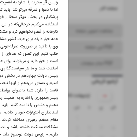
رئیس قو مجریه با اشاره به اهمیت
۱۶
صفحه آخر
اما با دعوا و تفرقه می‌توانند. با
پزشکیان در بخش دیگر سخنان خود با
استفاده می‌کنیم درحالی‌که در این
مشاهده تصویر صفحه
کارخانه را قطع نخواهیم کرد و مشک
همه حق دارند برای عزت کشور مشار
وی با تأکید بر ضرورت صرفه‌جویی ب
PDF این صفحه
طلب کنیم. این تصور که عده‌ای از 
است و حق دارد و می‌تواند برای عزت
PDF تمام صفحات
اطاعت کنند و ما هر سیاست‌گذاری کر
رئیس دولت چهاردهم در بخش دیگر س
آرشیو تاریخی
امیرم و دستور می‌دهم و اینها تبعی
فاسد را دارد. شما به‌عنوان رواب
۱۴۰۵ اردیبهشت
رئیس‌جمهوری با اشاره به اهمیت رو
دهیم و دشمن را ناامید کنیم. باید 
ش
ی
د
س
چ
پ
ج
استانداران اختیارات خود را دادیم. م
۴
۳
۲
۱
مقام معظم رهبری مداخله کردند.
مشکلات مملکت داشته باشد و تصمیم
۱۱
۱۰
۹
۸
۷
۶
۵
داریم.» رئیس دولت توضیح داد: «اس