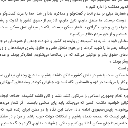
ا سر خم نخواهیم کرد. من به‌هیچ‌وجه در برابر هیچ قدرتی سر خم نخواهم کرد. 
تدبیر مملکت را اداره کنیم.»
 شعارها مبنی بر عدم انجام گفت‌وگو و مذاکره، یادآور شد: «ما با عزت گفت‌وگو می
 درست نیست. ما منطق داریم، دلیل داریم، قادریم از حقوق کشور با قدرت و پشت
 حرف زدن و جواب گرفتن با شعار ممکن نیست، بلکه در میدان عمل ممکن است. بح
ستیم و از حق مردم دفاع می‌کنیم.»
ان خود با اشاره به آسیب‌های وارده به کشور و شهادت جمعی از هموطنان در جنگ
مردانه رهبر ما را شهید کردند و بی‌هیچ منطق علمی و حقوق بشری فرماندهان و وزر
دعای حقوق بشر و قوانینی می‌کند که در رسانه‌ها می‌شنویم، نظاره‌گر بودند و عده‌ا
‌گر بودند.»
ی است
 ممکن است با هم در داخل کشور مشکل داشته باشیم؛ اما هیچ وجدان بیداری نمی‌
ن کار را می‌کنند؛ در غزه و فلسطین نگاه کنید چه جنایاتی کردند. رسانه‌های آمریکایی 
 است؟»
زه نظام جمهوری اسلامی را سرنگون کنند، نشد و الان نقشه کشیدند اختلاف ایجاد کن
 گرانی خواهیم داشت. کسی که می‌جنگد باید پای سختی بایستد. اگر شعار می‌دهد
شود.» رئیس‌جمهوری ادامه داد: «باید این نگاه را در ذهن ایران زنده کنیم که 
 این‌طور نیست که صدمه ندیده باشیم و امکانات دولت خوب باشد و مردم در مشکل ب
اضریم تا جای ممکن فداکاری کنیم و باکی از شهادت نداریم. اگر در جنگ هستیم ب