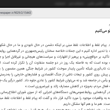
شی
آژانس عکس
دانشکده خبر
انتشارات
دستیار هوش مصنوعی
نسخه قدیمی
و می‌کنیم
ار و بیست و نه
۲۹ اردیبهشت ۱۴۰۵
. پیام غلط و اطلاعات غلط مبنی بر اینکه دشمن در حال نابودی و ما در حال شکو
د با تدبیر اداره کنیم.» این جملات خلاصه سخنان رئیس‌جمهوری در گردهمایی روا
أکید بر «واقع‌بینی» و پرهیز از اظهارات و سیاست‌های هیجانی و غیرقابل اجرا و چه
بوده است که به فاصله یک روز در دو جلسه متفاوت آن را تکرار کرده است. ا
تاب‌آوری شبکه تأمین پایدار سوخت کشور در شرایط جنگی همین مضمون را یادآو
 روی کشور و تبعات ناشی از جنگ اقتصادی و فشارهای خارجی را به‌درستی تبیی
یأس در جامعه شد و نه می‌توان شرایط کشور را عادی جلوه داد. کشور درگیر یک 
ت فعال مردم، به‌ویژه در کاهش مصارف زائد و غیرضروری است.»
 گردهمایی روابط‌عمومی‌های دستگاه‌های اجرایی که از سوی شورای اطلاع‌رسان
به واقعیات موجود را مورد تأکید قرار داد و گفت که پیام غلط و اطلاعات غلط مبن
ست. هم ما و هم آنها مشکل داریم.