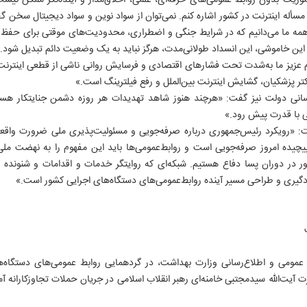
وریت بدون روابط عمومی‌های حرفه‌ای، علمی، اخلاق‌مدار و آینده‌نگر ممکن نیست.
ایران ورزشی
ایران آنلاین
انقلاب اسلامی
مسأله اینترنت در کشور اشاره کنم. نمی‌توان از سواد نوین و سواد دیجیتال سخ
الوفاق
ایران ورزشی
جبهه مقاومت
مه ما می‌دانیم که در شرایط جنگی و اضطراری، محدودیت‌های موقتی برای حفظ 
IRAN DAILY
آژانس عکس
دفاع مقدس
ما این خاموشی، این انسداد طولانی‌مدت، هرگز نباید به یک وضعیت دائم تبدیل شود.
انتشارات ایران
تاریخ معاصر
م عزیز ما به‌شدت تحت فشارهای اقتصادی و فرسایش روانی ناشی از قطعی اینترن
سازمان آگهی ها
تاریخ شفاهی
 پزشکیان، گشایش اینترنت بین‌الملل و رفع فیلترینگ است.»
سر دلبران
رسانی دولت نیز گفت: «هرچند هنوز شاهد تهدیدات هر روزه دشمن جنایتکار هست
علوم انسانی
 با قدرت پیش رود.»
آثار زرشناس
روایت مردم
ت: «رویکرد رئیس‌جمهوری درباره صرفه‌جویی و مسئولیت‌پذیری ملی ضرورت واقعی
یچیده امروز صرفه‌جویی است و روابط‌عمومی‌ها باید این مفهوم را به نهضت ملی 
شور در دوران پسا دفاع هستیم. شبکه‌ای که روایتگر خدمات و اقدامات و شنونده
دگیری و طراحی مسیر آینده روابط‌عمومی‌های دستگاه‌های اجرایی کشور است.»
اتی ایران
 عمومی و اطلاع‌رسانی وزارت بهداشت، در گردهمایی روابط عمومی‌های دستگاه‌ها
۸۸۷۶۱
آیت‌الله سیدمجتبی خامنه‌ای رهبر انقلاب اسلامی در جریان حملات تجاوزکارانه آم