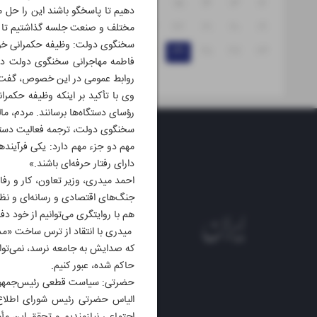
۱۸
۱۷
۱۶
۱۵
۱۴
۱۳
۱۲
دهیم تا پاسخگو باشند این را حل 
۲۵
۲۴
۲۳
۲۲
۲۱
۲۰
۱۹
مختلف و صنعت جلسه گذاشتیم تا اختی
سخنگوی دولت: وظیفه حکمرانی خ
۳۱
۳۰
۲۹
۲۸
۲۷
۲۶
فاطمه مهاجرانی سخنگوی دولت در 
روابط عمومی در این خصوص، گفت: 
وی با تأکید بر اینکه وظیفه حکمر
رؤسای دستگاه‌ها برسانند. مردم، ما
سخنگوی دولت، ترجمه فعالیت دستگاه
مهم دو جزء مهم دارد: یکی فرآیندها
دارای رفتار حرفه‌ای باشند.»
احمد میدری، وزیر تعاون، کار و رف
جنگ‌های اقتصادی و رسانه‌ای و نظامی
هم با روایتگری می‌توانیم از خود دفا
میدری با انتقاد از ترس ساخت «مدی
که صدایش به جامعه نرسد، نمی‌توان
حاکم شده، عبور کنیم.
حضرتی: سیاست قطعی رئیس‌جمهور
الیاس حضرتی رئیس شورای اطلاع‌ر