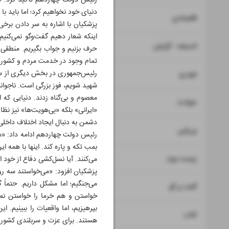
رئیس دولت چهاردهم تأکید کرد: «م
دنیای خود نخواهیم کرد؛ اما باید با 
۷
۸
اقتصادی
پزشکیان با اشاره به سر دادن برخی
اینکه شعار دهیم گفت‌وگو نمی‌کنیم
۹
اندیشه - گزارش
حرف بزنیم و جواب بگیریم. منطقی
تمام وجود در خدمت مردم و کشور ه
۱۰
رئیس‌جمهوری در بخش دیگری از سخن
خودرو
شهید شویم، فوز بزرگی است. ناجوان
معصوم و بی‌گناه زدند. دنیایی که ا
۱۱
حوادث
«ایرانی» بلکه «بی‌هویت‌ها» نیز نظاره
دشمن به دنبال ایجاد اختلاف داخل
۱۲
ورزشی
رئیس دولت چهاردهم ادامه داد: «ما
بمب تکه و پاره کند. اینها با همه ای
۱۳
زیست بوم
می‌کنند. آیا نسل‌کشی دفاع از خود
پزشکیان افزود: «می‌خواستند سه رو
می‌جنگیم؛ اما مشکل داریم. حتماً
۱۴
گفت و گو
خواستن و هم خرما را خواستن نمی‌
بپرهیزیم، اما واقعیات را ببینیم.
۱۵
کتاب
هستند. برای عزت و سربلندی کشور ح