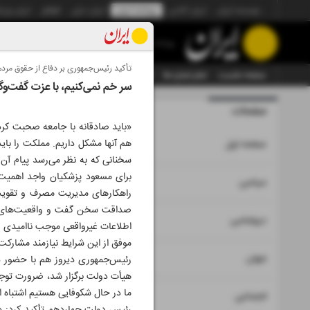
موسسه ایران
ایران آنلاین
روزنامه ایران
ایران دیلی
الوفاق
ایران ورز
روزنامه
تأکید رئیس‌جمهوری بر دفاع از حقوق مردم
صفحه نخست
تمام شماره ها
تمام ویژه نامه ها
آرشیو
سازمان آگهی‌ها
سر خم نمی‌کنیم، با عزت گفت‌و‌گ
صفحات
شماره نه هز
«باید صادقانه با جامعه صحبت کرد
۱
هم آنها مشکل داریم. مملکت را بای
صفحه اول
سخنانی که به نظر می‌رسد پیام آن ت
برای مسعود پزشکیان واجد اهمیت 
۲
۳
سیاسی
راهکارهای مدیریت مصرف و تقویت 
صداقت سخن گفت و واقعیت‌های پیش‌
۴
دیپلماسی
اطلاعات غیرواقعی موجب ناامیدی و 
موفق از این شرایط نیازمند مشارک
۵
جهان
رئیس‌جمهوری دیروز هم با حضور در
هیأت دولت برگزار شد، ضرورت توجه 
ما در حال شکوفایی هستیم اشتباه ا
۶
اجتماعی