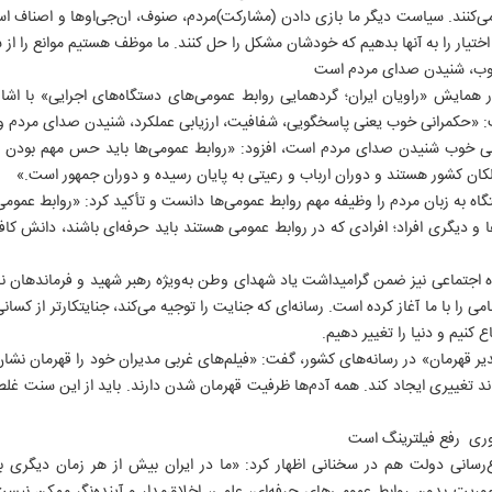
می‌کنند. سیاست دیگر ما بازی دادن (مشارکت)مردم، صنوف، ان‌جی‌اوها و اصناف ا
ار را به آنها بدهیم که خودشان مشکل را حل کنند. ما موظف هستیم موانع را از سر ر
وب، شنیدن صدای مردم است
همایش «راویان ایران؛ گردهمایی روابط‌ عمومی‌های دستگاه‌های اجرایی» با ا
«حکمرانی خوب یعنی پاسخگویی، شفافیت، ارزیابی عملکرد، شنیدن صدای مردم و ق
انی خوب شنیدن صدای مردم است، افزود: «روابط عمومی‌ها باید حس مهم بودن را
لکان کشور هستند و دوران ارباب و رعیتی به پایان رسیده و دوران جمهور است.»
 به زبان مردم را وظیفه مهم روابط عمومی‌ها دانست و تأکید کرد: «روابط عموم
 و دیگری افراد؛ افرادی که در روابط عمومی هستند باید حرفه‌ای باشند، دانش کاف
اه اجتماعی نیز ضمن گرامیداشت یاد شهدای وطن به‌ویژه رهبر شهید و فرماندهان ن
 را با ما آغاز کرده است. رسانه‌ای که جنایت را توجیه می‌کند، جنایتکارتر از کسا
ع کنیم و دنیا را تغییر دهیم.
ر قهرمان» در رسانه‌های کشور، گفت: «فیلم‌های غربی مدیران خود را قهرمان نشان 
د تغییری ایجاد کند. همه آدم‌ها ظرفیت قهرمان شدن دارند. باید از این سنت غلط ک
ی رفع فیلترینگ است
روزنامه ها
سایت های برخط
انتشارات ایران
سانی دولت هم در سخنانی اظهار کرد: «ما در ایران بیش از هر زمان دیگری به
روزنامه ایران
موسسه ایران
رسانه و ارتباطات