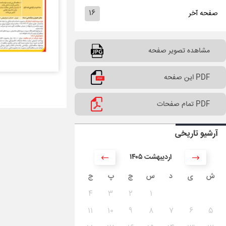
۱۶
صفحه آخر
مشاهده تصویر صفحه
PDF این صفحه
PDF تمام صفحات
آرشیو تاریخی
۱۴۰۵ اردیبهشت
ش
ی
د
س
چ
پ
ج
۴
۳
۲
۱
۱۱
۱۰
۹
۸
۷
۶
۵