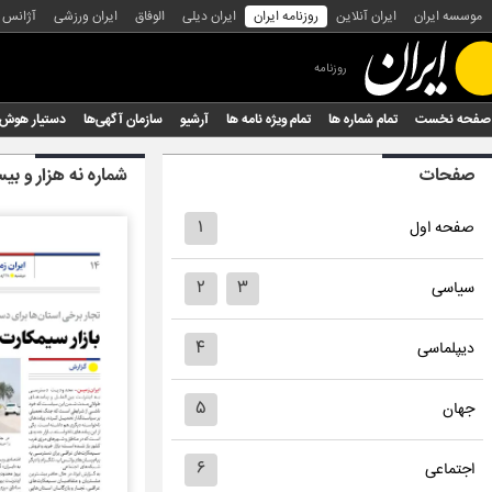
موسسه ایران
ایران آنلاین
روزنامه ایران
ایران دیلی
الوفاق
ایران ورزشی
آژانس
روزنامه
صفحه نخست
تمام شماره ها
تمام ویژه نامه ها
آرشیو
سازمان آگهی‌ها
دستیار هوش
صفحات
شماره نه هزار و 
۱
صفحه اول
۲
۳
سیاسی
۴
دیپلماسی
۵
جهان
۶
اجتماعی