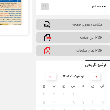
۱۶
صفحه آخر
مشاهده تصویر صفحه
PDF این صفحه
PDF تمام صفحات
آرشیو تاریخی
۱۴۰۵ اردیبهشت
ش
ی
د
س
چ
پ
ج
۴
۳
۲
۱
۱۱
۱۰
۹
۸
۷
۶
۵