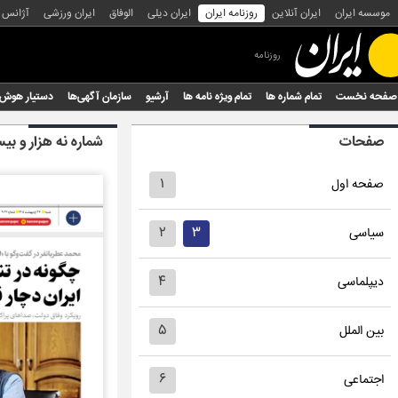
موسسه ایران
ایران آنلاین
روزنامه ایران
ایران دیلی
الوفاق
ایران ورزشی
آژانس
روزنامه
صفحه نخست
تمام شماره ها
تمام ویژه نامه ها
آرشیو
سازمان آگهی‌ها
دستیار هوش
صفحات
شماره نه هزار و 
۱
صفحه اول
۲
۳
سیاسی
۴
دیپلماسی
۵
بین الملل
۶
اجتماعی