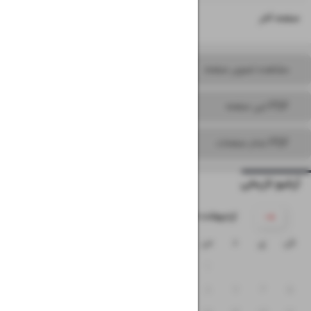
۱۶
صفحه آخر
مشاهده تصویر صفحه
PDF این صفحه
PDF تمام صفحات
آرشیو تاریخی
۱۴۰۵ اردیبهشت
ش
ی
د
س
چ
پ
ج
۴
۳
۲
۱
۱۱
۱۰
۹
۸
۷
۶
۵