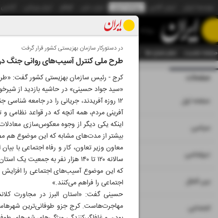
موسسه ایران
ایران آنلاین
روزنامه ایران
ایران دیلی
الوفاق
ایران ورزشی
آژانس
روزنامه
در دستورکار سازمان بهزیستی کشور قرار گرفت
صفحه نخست
تمام شماره ها
تمام ویژه نامه ها
آرشیو
سازمان آگهی‌ها
دستیار هوش
طرح ملی کنترل آسیب‌های روانی جنگ در ا
صفحات
شماره نه هزار و 
کرج - رئیس سازمان بهزیستی کشور گفت: «طرح PTST با هدف شناسایی و درمان آثار روانی جنگ از هفته جاری در کشور اجرا می
«سید جواد حسینی» در حاشیه بازدید از شیرخوا
۱
صفحه اول
۱۲ روزه آفریدند، جریانی را در جامعه شناس
آفرینی مردم، همه آنچه که در قواعد نظامی و 
۲
۳
سیاسی
بیشتر از مدت‌های مشابه که این موضوع هم م
معاون وزیر تعاون، کار و رفاه اجتماعی با بیان
۴
دیپلماسی
سالانه ۱۲۰ تا ۱۴۰ هزار نفر به جم
که این موضوع آسیب‌های اجتماعی را افزایش م
۵
بین الملل
اجتماعی را فراهم می‌کنند.»
حسینی گفت: «استان البرز در مجاورت کلانشه
مهاجرت‌هاست. کرج جزو طوفانی‌ترین شهرهاست و
۶
اجتماعی