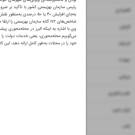
بودن و غافلگیرکنندگی ویژگی‌های شهرهای طوف
۷
۸
اقتصادی
به‌جای افزایش ۴۰ یا ۵۰ درص
شاخص‌های ۱۷۲ گانه سازمان بهزیستی را ارتقا دهیم.»
۹
گزارش
وی با اشاره به اینکه البرز در محله‌محوری پ
می‌گوییم محله‌محوری، یعنی خدمات دولت را به
۱۰
خود را در محلات به‌طور کامل ارائه دهد، این کار 
اندیشه
۱۱
حوادث
۱۲
ورزشی
۱۳
علم و فناوری
۱۴
ایران زمین
۱۵
کتاب