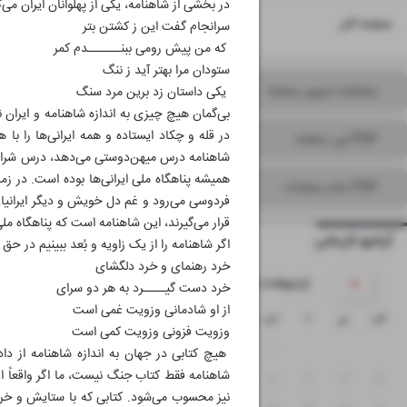
در بخشی از شاهنامه، یکی از پهلوانان ایران می‌گ
۱۶
صفحه آخر
سرانجام گفت این ز کشتن بتر
که من پیش رومی ببنــــــدم کمر
ستودان مرا بهتر آید ز ننگ
مشاهده تصویر صفحه
یکی داستان زد برین مرد سنگ
بی‌گمان هیچ چیزی به اندازه شاهنامه و ایران ن
در قله و چکاد ایستاده و همه ایرانی‌ها را ب
PDF این صفحه
شاهنامه درس میهن‌دوستی می‌دهد، درس شرافت 
همیشه پناهگاه ملی ایرانی‌ها بوده است. در زم
PDF تمام صفحات
فردوسی می‌رود و غم دل خویش و دیگر ایرانیان 
قرار می‌گیرند، این شاهنامه است که پناهگاه مل
آرشیو تاریخی
اگر شاهنامه را از یک زاویه و بُعد ببینیم در 
خرد رهنمای و خرد دلگشای
۱۴۰۵ اردیبهشت
خرد دست گیــــرد به هر دو سرای
از او شادمانی وزویت غمی است
ش
ی
د
س
چ
پ
ج
وزویت فزونی وزویت کمی است
۴
۳
۲
۱
هیچ کتابی در جهان به اندازه شاهنامه از د
شاهنامه فقط کتاب جنگ نیست، ما اگر واقعاً ا
۱۱
۱۰
۹
۸
۷
۶
۵
نیز محسوب می‌شود. کتابی که با ستایش و خرد