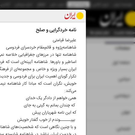
موسسه ایران
ایران آنلاین
روزنامه ایران
ایران دیلی
الوفاق
ایران ورزشی
آژانس
روزنامه
نامه خردگرایی و صلح
صفحه نخست
تمام شماره ها
تمام ویژه نامه ها
آرشیو
سازمان آگهی‌ها
دستیار هوش
علیرضا قیامتی
شاهنامه‌پژوه و قائم‌مقام خردسرای فردوسی
صفحات
شماره نه هزار و بی
شاهنامه تنها در مرزهای جغرافیایی خلاصه نم
۱
اساطیر و باورها. ش
صفحه اول
تکرار گویای اهمیت ایران برای فردوسی و جدیت 
۲
۳
سیاسی
خویش، نگران است که مبادا کار شاهنامه نیمه‌
می‌کند‌:
۴
دیپلماسی
همی خواهم از دادگر یک خدای
که چندان بمانم به گیتی به جای
۵
جهان
که این نامه شهریاران پیش
بپیــــــوندم از خوب گفتار خویش
و با چنین نگاهی است که شخصیت‌های شاهنامه، چ
۶
اجتماعی
در خدمت ایران نباشد در شاهنامه شایسته ستا