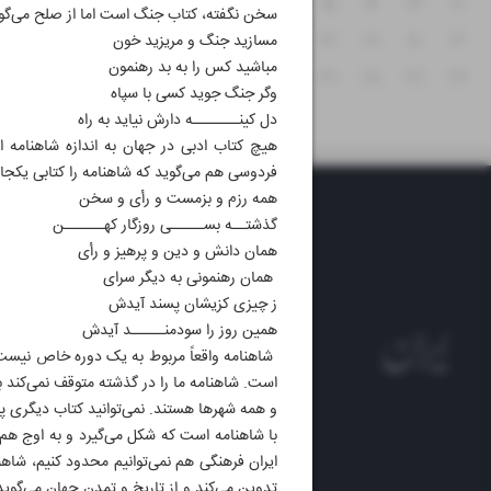
۱۸
۱۷
۱۶
۱۵
۱۴
۱۳
۱۲
سخن نگفته، کتاب جنگ است اما از صلح می‌گوی
۲۵
۲۴
۲۳
۲۲
۲۱
۲۰
۱۹
مسازید جنگ و مریزید خون
مباشید کس را به بد رهنمون
۳۱
۳۰
۲۹
۲۸
۲۷
۲۶
وگر جنگ جوید کسی با سپاه
دل کینـــــــه دارش نیاید به راه
هیچ کتاب ادبی در جهان به اندازه شاهنامه 
فردوسی هم می‌گوید که شاهنامه را کتابی یکجانب
همه رزم و بزمست و رأی و سخن
گذشتــه بســـــی روزگار کهــــــن
همان دانش و دین و پرهیز و رأی
همان رهنمونی به دیگر سرای
ز چیزی کزیشان پسند آیدش
همین روز را سودمنـــــد آیدش
است. شاهنامه ما را در گذشته متوقف نمی‌کند بلکه
و همه شهرها هستند. نمی‌توانید کتاب دیگری پی
با شاهنامه است که شکل می‌گیرد و به اوج هم م
روزنام
ایران فرهنگی هم نمی‌توانیم محدود کنیم، شا
روزنامه
تدوین می‌کند و از تاریخ و تمدن جهان می‌گوی