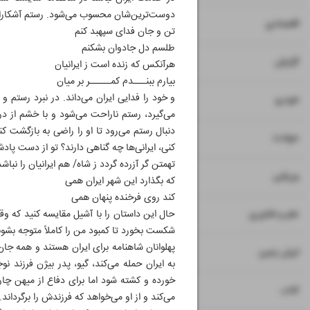
دوست‌ترین‌شان محسوب می‌شود. رستم آشکارا 
۷
۸
اقتصادی
تن و جان فدای سپهبد کنم
طلسم دل جادوان بشکنم
۹
گزارش
هرآنکس که زنده است ز ایرانیان
بیارم ببنـــدم کمـــــر بر میان
و خود را فدایی ایران می‌داند. در نبرد رستم
۱۰
خودرو
می‌گیرد، رستم ناراحت می‌شود و با خشم از در
دنبال رستم می‌رود تا او را راضی به بازگشت ک
۱۱
حوادث
کنی، ایرانی‌ها چه گناهی دارند؟ تو از دست پادشا
تهمتن گر آزرده گردد ز شاه/ هم ایرانیان را نباشد
۱۲
ورزشی
که بگذارد این شهر ایران همی
کند روی فرخنده پنهان همی
۱۳
علم و فناوری
حال این داستان را با آشیل مقایسه کنید که وق
شکست بخورد تا کمبود من را کاملاً متوجه بشون
پهلوانان شاهنامه برای ایران هستند و همه جان
۱۴
ایران زمین
به ایران حمله می‌کند، گیو، پدر بیژن فرزند
خورده و کشته شود اما برای دفاع از میهن چاره
۱۵
کتاب
می‌کند و از او می‌خواهد که فرزندش را برگرداند.