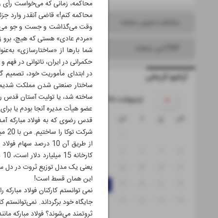
محاکمه، زمانی که می‌خواست رأی را
محاکمه کنم!» قاضی آنقدر وارد جزئ
مشاهده تصویر صفحه
وقت می‌گذاشت و جست و جو می‌کرد،
«مردم عادی» هستی که هیچ، برو زند
PDF این صفحه
شما بارها از «ساختارسازی» به‌عنو
حکمرانی در ایران، ناتوانی در فهم 
در ابتدای مأموریت خود، تصمیم گرف
آرشیو تاریخی
ساختار صنعتی شدن مملکت شدیم و آ
ساخته شد، یا تولیت آستان قدس رضو
۱۴۰۵ اردیبهشت
عضو هیأت مدیره آنجا بودم یا برای 
ش
ی
د
س
چ
پ
ج
قدس رضوی که به فولاد مبارکه آمدند
شرکت
۴
۳
۲
۱
از طریق آن 10 درصد س
۱۱
۱۰
۹
۸
۷
۶
۵
۱۲
۱۳
۱۴
۱۵
۱۶
۱۷
۱۸
یعنی یک مدل توزیع ثروت در دل س
این همان قسط است!
۲۵
۲۴
۲۳
۲۲
۲۱
۲۰
۱۹
نمی توانستم کارکنان فولاد مبارکه 
۳۱
۳۰
۲۹
۲۸
۲۷
۲۶
جایگاه خود برگرداند. نمی‌توانستم 
ثروتمند می‌شوند؟ فولاد مبارکه ما