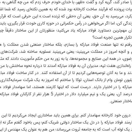
 صادر کند، گریه کرد و گفت «ظهر، با خدای خودم حرف زدم که من چه گناهی به درگ
یات پرونده که فرآیند ساخت کارخانه بود شده که به همین نکته‌ای رسید که شما اشا
 می‌رسید به آن حق، یعنی آن «حقی که بُرنده است.» این حرفی است که قرآن به
گی کن، اما اگر می‌خواهی در رأس حکمرانی در حوزه کاری خودت قرار بگیری، باید 
ان مهم‌ترین دستاورد فولاد مبارکه یاد می‌کنید؛ منظورتان از این ساختار دقیق
و تکرار همین تجربه است؟
تم نه تنها صنعت فولاد مبارکه را بسازم، بلکه ساختار صنعتی شدن مملکت را هم
نچه امروز در مملکت می‌بینید؛ یعنی می‌بینید عسلویه ساخته شد، شرکت‌های م
ی، در همه این صنایع و مجموعه‌ها، یا به زور به من حکم مأموریت دادند که مثل
راه‌اندازی هفت تپه، مدیران آن به فولاد مبارکه آمدند تا درباره نحوه ساختش با م
 و ما به آنان توصیه‌هایی کردیم تا از آن استفاده کنند. در کنار ساخت فولاد مبار
 توکا را ساختیم. من با 20 میلیون تومان وام از بانک استان، توکا را ساختم که امروز به یک شرکت سرمای
هام فولاد مبارکه را در اختیار دارند. درست است که اینها کارمند هستند، اما سهامدار فول
کارخانه 15 میلیارد دلار است، 10 درصد آن، یعنی یک و نیم میلیارد دلار 
اختار صنعتی.
را درون خود کارخانه سهامدار کنم. برای همین باید ساختاری ایجاد می‌کردیم تا این 
کارمند فولاد مبارکه را در دل یک ساختار دولتی شریک کنم؛ پس باخود گفتم مگر نه ای
نند یک لوله آب است که به جامعه ثروت می‌رساند؛ من هم به عنوان یک مهندس از ا