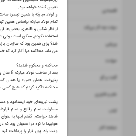
زیرمجموعه کمیسیون معاملات، این
تعیین کننده خواهد بود.
۷
۸
اقتصادی
و فولاد مبارکه با همین تبصره ساخت
تمام فولاد مبارکه براساس همین تب
۹
دولت چه کار می‌کند
از نظر شکلی و ظاهری بعضی‌ها آن ر
استفاده نکردم. ممکن است برخی تخل
۱۰
شد؟ برای همین بود که سازمان بازر
ورزشی
من داد، محاکمه مرا آغاز کرد که 
۱۱
حوادث
محاکمه و محکوم شدید؟
بعد از س
۱۲
۱۳
گفت و گو
پذیرفت، همان «من» یا همان کسی 
محاکمه تأکید کردم که هیچ کسی مقص
۱۴
علم و فناوری
پشت نیروهای خود ایستادید و مسئول
مسئولیت تمام وقایع و تمام قرارداده
۱۵
کتاب
شاهد خواستم. گفتم اینها به عنوا
هواپیما با کوه‌ در اصفهان بود که د
۱۶
صفحه آخر