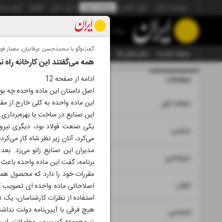
موسسه ایران
ایران آنلاین
روزنامه ایران
ایران دیلی
الوفاق
ایران ورز
روزنامه
گفت‌و‌گو با محمدحسن عرفانیان، معمار فولا
صفحه نخست
تمام شماره ها
تمام ویژه نامه ها
آرشیو
سازمان آگهی‌ها
همه می‌گفتند این کارخانه راه نم
صفحات
ادامه از صفحه 12
شماره نه هز
اصل داستان این ماده واحده چه بو
۱
این ماده واحده به کلی خارج از مقر
صفحه اول
این صنایع در ساخت یا بهره‌برداری خ
یکی صنعت فولاد بود، دیگری نیروگ
۲
۳
سیاسی
می‌‌کرد، آنان زیر نظر شاه کار می‌‌ک
مدیران این صنایع زانو می‌‌زد. بع
۴
دیپلماسی
برنامه، گفت این ماده واحده باعث د
مقررات خود را دارد که محصول همان
۵
جهان
اصلاحاتی ماده واحده ای تصویب کرد
استفاده از نظرات کارشناسان، یک ت
هیچ فرقی با آیین‌نامه دولت نداشت
۶
اجتماعی