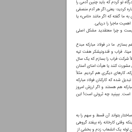
اه تو کردم که باید چنین آدمی را
ره کردید؛ یعنی اگر هر آدم منصفی
 ما گفته که اگر مانند «ناس» یا
اهمیت ماجرا را دریابی.
اً چیست و چرا معتقدید مشکل اصلی
 بسازم. ما در فولاد مبارکه مبدع
پنا، فراب و قندو‌نیشکر هفت تپه
اً شرکت فراب را بسازم که یک سال
ن مشورت کنند یا هیأت امنای آستان
که، کارهای دیگری هم کردیم. مثلاً
ه‌گذاری تبدیل شده که کارکنان فولاد مبارکه
اد مبارکه هم هستند و اگر ارزش امروز
در اختیار 5 هزار نفر از کارکنان فولاد مبارکه است. ببینید چه ثروتی است! این
ساختار بتواند آن قسط و سهم را به
نکه وقتی کارخانه راه بیفتد گروهی
ین لوله یک انشعاب زدم و بخشی از