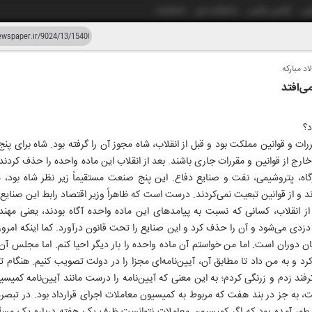
شی
آژانس عکس
دانشکده خبر
انتشارات
د مبارکه
دستیار هوش مصنوعی
نسخه قدیمی
ی‌افتد
ار و بیست و چهار
۲۳ اردیبهشت ۱۴۰۵
د؟
رات و قوانین مملکت بود و قبل از انقلاب، شاه مجوز آن را گرفته بود. شاه برای 
ارج از قوانین و مقررات جاری باشند. بعد از انقلاب این ماده واحده را حذف کردند.
اه، پتروشیمی، نفت و صنایع دفاع. این پنج صنعت مستقیماً زیر نظر شاه بود، ش
ردند و از قوانین تبعیت نمی‌کردند. درست است که ظاهراً وزیر اقتصاد رابط این صنایع
د از انقلاب، کسانی که نسبت به پیامدهای این ماده واحده آگاه بودند، یعنی م
زدی می‌‌شود و آن را حذف کرد و این صنایع را تحت قانون درآورد. کما اینکه امروز 
 دوران است. اما من خواستم آن ماده واحده را بار دیگر احیا کنم. اما مجلس آن 
 و به من داد تا مطابق آن، آیین‌نامه‌ای مجزا را در دولت تصویب کنیم. هنگام تدو
رفند زدم و زرنگی کردم؛ به این معنی که آیین‌نامه را درست مانند آیین‌نامه کمی
، به جز در بند هفت که مربوط به کمیسیون معاملات اجرای قرارداد بود. در تبصره 