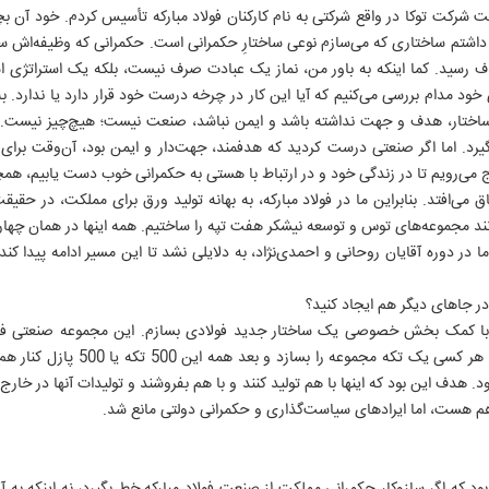
اخت شرکت توکا در واقع شرکتی به نام کارکنان فولاد مبارکه تأسیس کردم. خود آن بچ
ور داشتم ساختاری که می‌سازم نوعی ساختارِ حکمرانی است. حکمرانی که وظیفه‌اش
سید. کما اینکه به باور من، نماز یک عبادت صرف نیست، بلکه یک استراتژی است.
خود مدام بررسی می‌کنیم که آیا این کار در چرخه درست خود قرار دارد یا ندار
ختار، هدف و جهت نداشته باشد و ایمن نباشد، صنعت نیست؛ هیچ‌چیز نیست. د
د. اما اگر صنعتی درست کردید که هدفمند، جهت‌دار و ایمن بود، آن‌وقت برای 
حج می‌رویم تا در زندگی خود و در ارتباط با هستی به حکمرانی خوب دست یابیم، هم
می‌افتد. بنابراین ما در فولاد مبارکه، به بهانه تولید ورق برای مملکت، در حقی
ند مجموعه‌های توس و توسعه نیشکر هفت تپه را ساختیم. همه اینها در همان چهارچو
ما در دوره آقایان روحانی و احمدی‌نژاد، به دلایلی نشد تا این مسیر ادامه پیدا کن
ر جاهای دیگر هم ایجاد کنید؟
 با کمک بخش خصوصی یک ساختار جدید فولادی بسازم. این مجموعه صنعتی فولادی
روزنامه ها
سایت های برخط
انتشارات ایران
تعریف کردم، نزدیک به ۵۰۰ تکه، تا هر ک
روزنامه ایران
موسسه ایران
رسانه و ارتباطات
ود. هدف این بود که اینها با هم تولید کنند و با هم بفروشند و تولیدات آنها در خار
ایران ورزشی
ایران آنلاین
انقلاب اسلامی
هم هست، اما ایرادهای سیاست‌گذاری و حکمرانی دولتی مانع شد.
الوفاق
ایران ورزشی
جبهه مقاومت
IRAN DAILY
آژانس عکس
دفاع مقدس
انتشارات ایران
تاریخ معاصر
سازمان آگهی ها
تاریخ شفاهی