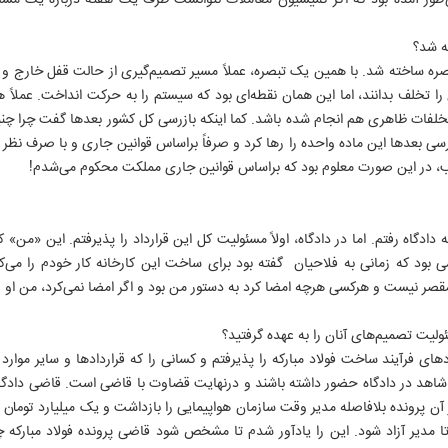
‌طور آمده بود که اگر کمیسیون معاملات نتوانست ظرف یک هفته درباره یک مسأ
ه شد؟
صره ساخته شد. با همین یک تبصره، عملاً مسیر تصمیم‌گیری از حالت قفل خارج و ت
ا تخلف بدانند، اما این همان نقطه‌ای بود که سیستم را به حرکت انداخت. عملا
فات ظاهری هم انجام شده باشد. کما اینکه بازرسی کل کشور بعدها گفت چرا چنین ا
سی بعدها این ماده واحده را رها کرد و صرفاً براساس قوانین جاری و با صرف نظر ا
خب، در این صورت معلوم بود که براساس قوانین جاری مملکت محکوم می‌شدم!
۱۳
اخت فولاد مبارکه 8 سال به دادگاه رفتم. اما در دادگاه، اولاً مسئولیت کل این قرارداد را پذیرفتم. ای
بود که زمانی به فلاحیان گفته بود برای ساخت این کارخانه کار خودم را می‌ک
ر نیست و هرکسی هرچه امضا کرد به دستور من بود و اگر امضا نمی‌کرد، من او را
یت تصمیم‌های آنان را به عهده گرفتید؟
ای فرآیند ساخت فولاد مبارکه را پذیرفتم و کسانی را که قراردادها و سایر موارد ر
ن شاهد در دادگاه حضور داشته باشند و درنهایت قضاوت با قاضی است. قاضی دادگا
ر آن پرونده بلافاصله مدیر وقت سازمان هواپیمایی را بازداشت و یک میلیارد تومان 