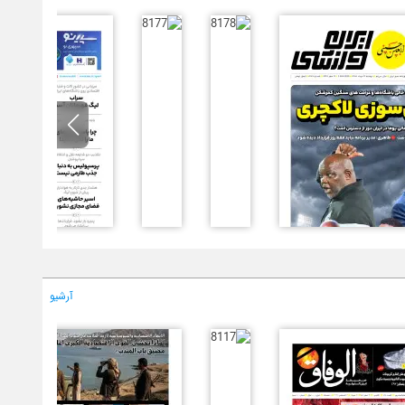
آرشیو