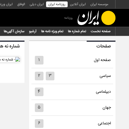
موسسه ایران
ایران آنلاین
روزنامه ایران
ایران دیلی
الوفاق
ایران ورز
روزنامه
صفحه نخست
تمام شماره ها
تمام ویژه نامه ها
آرشیو
سازمان آگهی‌ها
صفحات
شماره نه هز
۱
صفحه اول
۲
۳
سیاسی
۴
دیپلماسی
۵
جهان
۶
اجتماعی