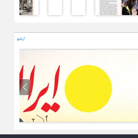
آرشیو