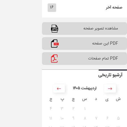
۱۶
صفحه آخر
مشاهده تصویر صفحه
PDF این صفحه
PDF تمام صفحات
آرشیو تاریخی
۱۴۰۵ اردیبهشت
ش
ی
د
س
چ
پ
ج
۴
۳
۲
۱
۱۱
۱۰
۹
۸
۷
۶
۵