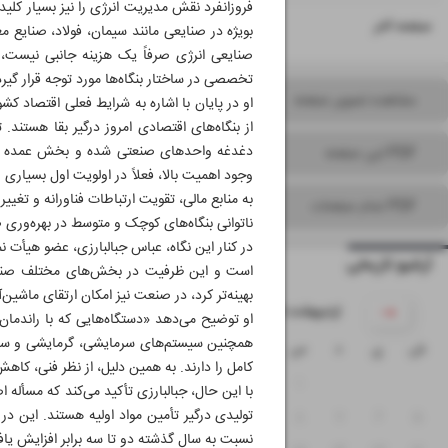
فروزانفرد نقش مدیریت انرژی را نیز بسیار ک
۱۶
صفحه آخر
بویژه در صنایعی مانند سیمان، فولاد، صنایع م
صنایعی انرژی صرفاً یک هزینه جانبی نیست،
تخصصی در ساختار بنگاه‌ها مورد توجه قرار گیرد
مشاهده تصویر صفحه
او در پایان با اشاره به شرایط فعلی اقتصاد ک
از بنگاه‌های اقتصادی امروز درگیر بقا هستند
دغدغه واحدهای صنعتی شده و بخش عمده منابع
PDF این صفحه
وجود اهمیت بالا، فعلاً در اولویت اول بسیاری ا
به منابع مالی، تقویت ارتباطات فناورانه و تغییر
PDF تمام صفحات
ناتوانی بنگاه‌های کوچک و متوسط در بهره‌وری 
در کنار این نگاه، عباس جبالبارزی، عضو هیأت ن
آرشیو تاریخی
است و این ظرفیت در بخش‌های مختلف صنعتی و
بهینه‌تر کرد، در صنعت نیز امکان ارتقای ماشین
۱۴۰۵ اردیبهشت
او توضیح می‌دهد «دستگاه‌هایی که با راندمان 
همچنین سیستم‌های سرمایشی، گرمایشی و سایر 
ش
ی
د
س
چ
پ
ج
کامل را دارند. به همین دلیل، از نظر فنی، کا
۴
۳
۲
۱
با این حال، جبالبارزی تأکید می‌کند که مسأله ا
تولیدی درگیر تأمین مواد اولیه هستند. این د
۱۱
۱۰
۹
۸
۷
۶
۵
نسبت به سال گذشته دو تا سه برابر افزایش یا