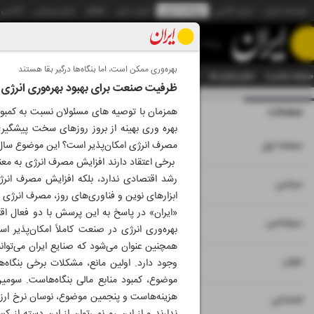
موسسه ایران
ایران آنلاین
روزنامه ایران
ایران دیلی
الوفاق
ایران ورزشی
آژانس
روزنامه
بهره‌وری ممکن است، اما بنگاه‌ها درگیر بقا هستند
صفحه نخست
تمام شماره ها
تمام ویژه نامه ها
آرشیو
سازمان آگهی‌ها
دستیار هوش
ظرفیت صنعت برای بهبود بهره‌وری انرژی
صفحات
شماره نه هزار و بی
همزمان با توصیه های مسئولان نسبت به کمبود 
بهره وری بهینه از بروز روزهای سخت پیشگیر
۱
صفحه اول
مصرف انرژی امکان‌پذیر است؟ این موضوع سال‌
برخی اعتقاد دارند افزایش مصرف انرژی به معن
رشد اقتصادی ندارد، بلکه افزایش مصرف انرژی
۲
۳
سیاسی
ابزارهای نوین و فناوری‌های روز، مصرف انرژی ر
«ایران» در پاسخ به این پرسش با دو فعال ا
۴
دیپلماسی
بهره‌وری انرژی در صنعت کاملاً امکان‌پذیر 
۵
جهان
وجود دارد. اولین مانع، مشکلات برخی بنگاه‌ه
موضوع، کمبود منابع مالی بنگاه‌هاست. سومی
هزینه‌هاست و پنجمین موضوع، نوسان نرخ ارز 
۶
اجتماعی