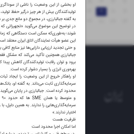
۱۸
۱۷
۱۶
۱۵
۱۴
۱۳
۱۲
او بخشی از این وضعیت را ناشی از سوداگری
۲۵
۲۴
۲۳
۲۲
۲۱
۲۰
۱۹
تولیدکنندگان بیش از هر چیز درگیر حفظ تولید، 
به گفته جبالبارزی، در مجموع دو مانع جدی بر س
۳۱
۳۰
۲۹
۲۸
۲۷
۲۶
در توضیح این موضوع می‌گوید «تجهیزاتی که چند 
شوند؛ به‌طوری‌که ممکن است دستگاهی که زمانی
این عضو هیأت نمایندگان اتاق ایران معتقد اس
و حتی تجدید ارزیابی دارایی‌ها نیز منابع کافی ب
جبالبارزی همچنین تأکید می‌کند که مشکل فقط
برود و توان رقابت تولیدکنندگان کاهش پیدا 
بهره‌وری انرژی را بسیار دشوار کرده است.
او راهکار خروج از این وضعیت را ایجاد ثبات
سرمایه‌گذاری ثابت می‌داند. به گفته او، بانک‌ه
محدود کرده است. جبالبارزی در پایان می‌گوید «
سرمایه‌گذاری‌هایی را ندارند. به همین دلیل، ب
اختیار ندارند.»
ظرفیت هست
روزنام
اما امکان اجرا محدود است
روزنامه