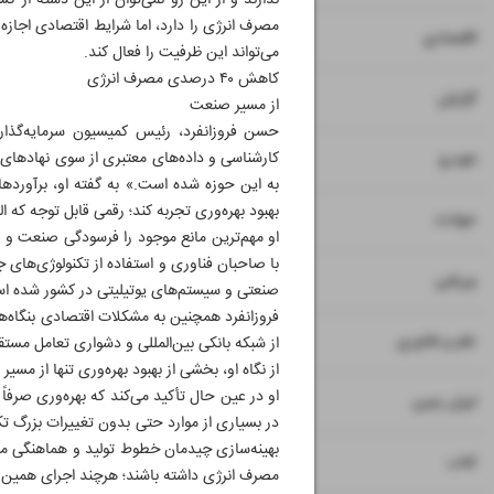
ندارند و از این رو نمی‌توان از این دسته از
مصرف انرژی را دارد، اما شرایط اقتصادی اجازه 
۷
۸
اقتصادی
می‌تواند این ظرفیت را فعال کند.
کاهش ۴۰ درصدی مصرف انرژی
۹
گزارش
از مسیر صنعت
حسن فروزانفرد، رئیس کمیسیون سرمایه‌گذار
۱۰
کارشناسی و داده‌های معتبری از سوی نهادهای 
خودرو
بهبود بهره‌وری تجربه کند؛ رقمی قابل توجه که 
۱۱
حوادث
او مهم‌ترین مانع موجود را فرسودگی صنعت و فا
با صاحبان فناوری و استفاده از تکنولوژی‌های
۱۲
ورزشی
صنعتی و سیستم‌های یوتیلیتی در کشور شده ا
فروزانفرد همچنین به مشکلات اقتصادی بنگاه‌
۱۳
علم و فناوری
از شبکه بانکی بین‌المللی و دشواری تعامل مس
از نگاه او، بخشی از بهبود بهره‌وری تنها از مس
او در عین حال تأکید می‌کند که بهره‌وری صرفاً 
۱۴
ایران زمین
در بسیاری از موارد حتی بدون تغییرات بزرگ تک
بهینه‌سازی چیدمان خطوط تولید و هماهنگی میا
۱۵
کتاب
مصرف انرژی داشته باشند؛ هرچند اجرای همین ا