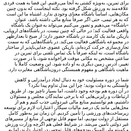
برای تمرین، به‌ویژه کشتی به آنجا می‌رفتیم. این فضا به همت فردی
علاقه‌مند به ورزش شکل گرفته بود. نکته اینجاست که بدون چنین
مکان‌هایی، اساساً باشگاه معنای وجودی ندارد. اشتباه ما این است
که به هر تیمی، حتی اگر صرفاً منابع مالی داشته باشد، عنوان
«باشگاه» می‌دهیم و تصور می‌کنیم می‌تواند به‌عنوان یک باشگاه
واقعی فعالیت کند؛ در حالی که چنین نیست. در باشگاه‌های اروپایی،
بازیکن مانند یک کارمند در باشگاه حضور دارد؛ از صبح تا بعدازظهر
در مجموعه باشگاهی فعالیت می‌کند. در باشگاه‌هایی که به سمت
تجاری‌سازی حرکت کرده‌اند، بازیکن عضوی جدایی‌ناپذیر از ساختار
باشگاه است، نه اینکه صرفاً با یک تماس تلفنی برای تمرین در
ساعتی مشخص به مکانی موقت فراخوانده شود، یا در صورت
تغییر، آدرس زمین دیگری به او داده شود. این وضعیت کاملاً با
ماهیت باشگاهی و مفهوم همبستگی درون‌باشگاهی مغایرت دارد.
شما در دوره مسئولیت خود به دنبال ایجاد درآمدزایی و کاهش
وابستگی به دولت بودید؛ چرا این مدل تداوم پیدا نکرد؟
در آن دوره هم بودجه وجود داشت، اما بسیار ناچیز بود. از طریق
ارتباطات و رایزنی‌هایی که با برخی نمایندگان مجلس و مسئولان
داشتیم، هم توانستیم منابع مالی غیردولتی جذب کنیم و هم از
محل‌هایی مانند یک درصد مالیات سیگار، اعتبارات لازم برای توسعه
زیرساخت‌های ورزشی را تأمین کردیم. آن زمان نیز به‌طور کامل
مستقل از دولت نبودیم، اما سهم قابل توجهی از منابع از مسیرهای
غیر دولتی تأمین می‌شد. در شرایط فعلی هم اگرچه وزارت ورزش
و کمیته ملی المپیک بودجه‌های قابل توجهی در اختیار دارند، اما به