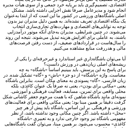
اقتصادی، تصمیم‌گیری باید بر پایه خرد جمعی و از سوی هیأت مدیره
انجام شود و مدیرعامل صرفاً نقش اجرایی داشته باشد. مشکل
اصلی باشگاه‌های ورزشی در کشور ما این است که از ابتدا به‌عنوان
یک بنگاه اقتصادی تعریف نشده‌اند. به همین دلیل مدیران نیز بدون
توجه به توانایی‌های اقتصادی و مهارت‌های تجاری‌سازی انتخاب
می‌شوند. در چنین شرایطی، مدیران به‌جای آنکه موتور درآمدزایی
باشند، به عاملی برای افزایش هزینه تبدیل می‌شوند. نتیجه این روند
را سال‌هاست در قراردادهای ضعیف، از دست رفتن فرصت‌های
مالی و هدررفت منابع مشاهده می‌کنیم.
آیا می‌توان باشگاه‌داریِ غیر استاندارد و غیرحرفه‌ای را یکی از
ریشه‌های اصلی زیان‌دهی در ورزش دانست؟
برای پاسخ به این پرسش، باید ببینیم اساساً «باشگاه» به چه
معناست. واژه‌ «باشگاه» از دو جزء «باش» و «گاه» تشکیل شده. در
زبان فارسی، «گاه» پسوندی به معنای مکان است. بنابراین باشگاه
یعنی «مکانی برای بودن»، یعنی نه صرفاً یک عنوان کاغذی، بلکه
محلی واقعی برای تمرین، مسابقه، فعالیت فرهنگی و آموزشی.
نمونه‌ای مانند باشگاه شاهین که با همت مرحوم جعفر کاشانی شکل
گرفت دقیقاً بر همین مبنا بود؛ یعنی مکانی واقعی برای فعالیت‌های
ورزشی و فرهنگی. بر این اساس، باشگاه باید پیش از هر چیز
«محل» داشته باشد. اگر چنین مکانی وجود نداشته باشد، از نظر
مفهومی باشگاه نیز وجود خارجی ندارد و به تعبیری «باشگاه
کاغذی» محسوب می‌شود. بر همین مبنا، می‌توان گفت باشگاه‌هایی