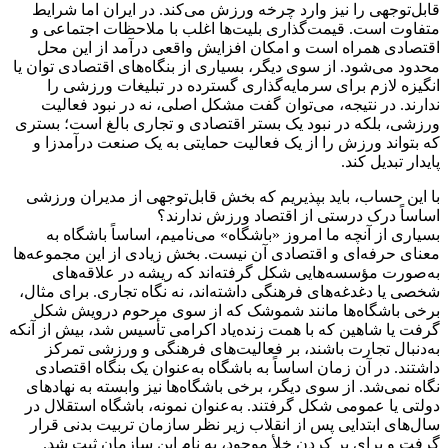
قابل‌توجهی را نیز وارد چرخه ورزش می‌کند. در ایران اما شرایط
متفاوت است. قیمت‌گذاری بلیت‌ها اغلب با ملاحظات اجتماعی و
اقتصادی همراه است و امکان افزایش واقعی درآمد از این محل
محدود می‌شود. از سوی دیگر، بسیاری از بنگاه‌های اقتصادی توان یا
انگیزه لازم برای سرمایه‌گذاری گسترده در تبلیغات ورزشی را
ندارند. در نتیجه، می‌توان گفت مشکل اصلی، نه در نبود فعالیت
ورزشی، بلکه در نبود یک بستر اقتصادی و تجاری بالغ است؛ بستری
که بتواند ورزش را از یک فعالیت حمایتی به یک صنعت درآمدزا و
پایدار تبدیل کند.
با این حساب، باید بپذیریم که بخش قابل‌توجهی از مدیران ورزشی
اساساً درک درستی از اقتصاد ورزش ندارند؟
بسیاری از آنچه ما امروز «باشگاه» می‌نامیم، اساساً باشگاه به
معنای حرفه‌ای و اقتصادی آن نیست. بخش زیادی از این مجموعه‌ها
به‌صورت مؤسسه‌هایی شکل گرفته‌اند که ریشه در علاقه‌های
شخصی یا دغدغه‌های فرهنگی داشته‌اند، نه نگاه تجاری. برای مثال،
برخی باشگاه‌ها مانند شموشک که از سوی مرحوم درویش شکل
گرفت یا شاهین که با همت زنده‌یاد اکرامی تأسیس شد، بیش از آنکه
به‌دنبال تجارت باشند، بر فعالیت‌های فرهنگی و ورزشی تمرکز
داشتند. در آن زمان اساساً به باشگاه به‌عنوان یک بنگاه اقتصادی
نگاه نمی‌شد. از سوی دیگر، برخی باشگاه‌ها نیز وابسته به نهادهای
دولتی یا عمومی شکل گرفتند. به‌عنوان نمونه، باشگاه استقلال در
سال‌های ابتدایی پس از انقلاب زیر نظر سازمان تربیت بدنی قرار
گرفت و برای پر کردن خلأ موجود، به نام این سازمان ثبت شد.