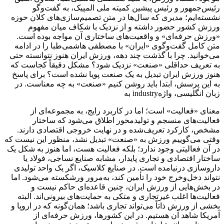
رئیس‌جمهور و رئیس پیشین کمیته ملی المپیک، به گفت‌وگو
نشسته‌ایم؛ مدیری که سال‌ها در متن تصمیم‌سازی‌های کلان حوزه
ورزش کشور حضور داشته و از نزدیک با شکاف میان مفهوم
«ورزش حرفه‌ای» و واقعیت‌های ساختاری آن مواجه بوده است.
متن کامل گفت‌وگوی «ایران» با مصطفی هاشمی‌طبا را در ادامه
می‌خوانید. چرا با گذشت چند دهه، ورزش ایران هنوز نتوانسته حتی
به تعریف حداقلی «صنعت» نزدیک شود؟ مشکل دقیقاً کجاست که
هنوز ورزش ایران تبدیل به یک صنعت پویا نشده است؟ برای پاسخ
به این پرسش، ابتدا باید روشن کنیم «صنعت» به چه معناست. در
زبان انگلیسی، واژهindustry به
معنای «فعالیت» است؛ اما در کاربرد رایج، به مجموعه‌ای از
فعالیت‌های منسجم و تولیدمحور اطلاق می‌شود که ساختار
مشخص، کارکرد تعریف‌شده و در نهایت خروجی اقتصادی دارند.
وقتی می‌گوییم ورزش به «صنعت» تبدیل نشد، منظور این نیست که
در آن فعالیتی وجود ندارد؛ بلکه فعالیت هست، اما هنوز به شکل یک
ساختار اقتصادی و تجاری پایدار، مشابه صنایع نساجی، فولاد یا
داروسازی درنیامده است. در صنایع کلاسیک، اگر یک واحد تولیدی
نتواند دخل‌وخرج خود را تأمین کند، به‌مرور ورشکسته می‌شود. اما
در بخش‌هایی از ورزش ایران، چنین قاعده‌ای حاکم نیست و
فعالیت‌ها اغلب غیرتجاری و متکی به حمایت‌های بیرونی‌اند. البته
بخشی از ورزش ذاتاً می‌تواند تجاری باشد؛ همان‌گونه که در اروپا و
آمریکا شاهد آن هستیم. در این کشورها، ورزش حرفه‌ای از