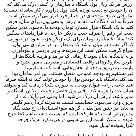
ارزش هر یک ریال پول باشگاه یا سازمان را کسی درک می‌کند که
آن را خودش به دست آورده باشد. پول درآوردن کار ساده‌ای نیست؛
اما وقتی صرفاً بودجه‌ای در اختیار فرد قرار می‌گیرد، ممکن است
صرفاً به اعداد نگاه کند، نه به ارزش واقعی پول. برای مثال، فرض
کنید به یک باشگاه هزار میلیارد تومان بودجه داده شود. مدیر ممکن
است این رقم را صرف جذب بازیکن خارجی با قراردادهای سنگین
کند؛ مثلاً ۸۰ میلیارد تومان برای یک بازیکن هزینه شود. در صورتی
که اگر فساد در میان نباشد-که به نظر من در مواردی می توان
سراغ گرفت-ممکن است این هزینه‌ها بدون بازدهی و سودآوری
برای باشگاه انجام شود. تا زمانی که درآمد و هزینه باشگاه‌ها از
طریق سازوکارهای واقعی اقتصادی و مدیریتی تأمین نشود و
وابسته به تزریق بودجه از بخش هایی باشد که مستقیم یا
غیرمستقیم به بودجه عمومی متصل هستند، این امر سامان پیدا
نمی‌کند. باشگاه باید خودش پول را خودش تولید کند، نه اینکه صرفاً
عدد خاصی را به عنوان بودجه، به صورت یکجا دریافت کند و بخواهد
همان عدد را هزینه کند. وقتی پول حاصل زحمت و تلاش باشگاه و
مدیر باشد، ارزش آن درک می‌شود؛ اما وقتی صرفاً یک عدد از
بیرون وارد می‌شود، حساسیت نسبت به هزینه‌کرد آن هم کاهش
می‌یابد. در چنین شرایطی، اگر هم سوءاستفاده‌ای رخ دهد، نگاه
مدیران این است که «از کجا آمده که اهمیت داشته باشد کجا خرج
شود»، و ممکن است این بی‌تفاوتی در هزینه‌کرد به یک چرخه
تکرارشونده تبدیل ‌شود.
آیا در قوانین فعلی ما شرایطی وجود دارد که مانع ورود بخش