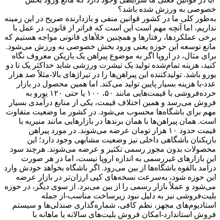
خصوصی به ورزش شده باشد؟
به‌طور کلی ما در کشور قوانین منفی و بازدارنده صریح در این زمینه
نداریم، اما آنچه مهم است این است که فراتر از قانون، در عمل با
برخی عملکردها، رفتارها و همچنین خلأهای قانونی مواجه هستیم که
مانع توسعه این حوزه یعنی ورود بخش خصوصی به ورزش می‌شود.
برای مثال، در اروپا اگر به موضوع پیراهن یک بازیکن معروف نگاه
کنید، هزینه تمام‌شده تولید یک تیشرت ورزشی شاید حداکثر یک تا دو
یورو باشد. تولیدکننده این پیراهن‌ها را در تیراژهای بالا-مثلاً صد هزار
عدد-با هزینه بسیار پایین تولید می‌کند. اما همین محصول در بازار
خرده‌فروشی با قیمت‌هایی مانند ۵۰، ۱۰۰ یا حتی ۱۲۰ یورو به
فروش می‌رسد و همین اختلاف قیمت، یکی از منابع درآمدی بسیار
مهم برای باشگاه‌ها محسوب می‌شود. در کشور ما وضعیت متفاوت
است. همان پیراهن‌ها با همان برندها در بازارهایی مانند منیریه با
قیمت حدود ۱۰ هزار تومان عرضه می‌شوند. در مورد پیراهن
بازیکنان باشگاهی داخلی نیز وضعیت مشابهی وجود دارد؛ این
محصولات بدون مجوز رسمی تکثیر و عرضه می‌شوند. هرچند سود
این بازارهای غیررسمی به اندازه اروپا نیست، اما در هر صورت
درآمد بالقوه باشگاه‌ها از بین می‌رود. اگر باشگاه بخواهد خودش وارد
این حوزه شود، به‌سرعت نسخه‌های کپی ارزان‌تر در بازار عرضه
می‌شود و عملاً بازار رسمی را از بین می‌برد. از سوی دیگر، در حوزه
بلیت‌فروشی نیز به دلیل نبود زیرساخت مناسب-از جمله
استادیوم‌های مجهز، نظم کافی، شماره‌گذاری صندلی‌ها و سیستم
فروش استاندارد-امکان فروش بلیت‌های سالانه یا ماهانه با