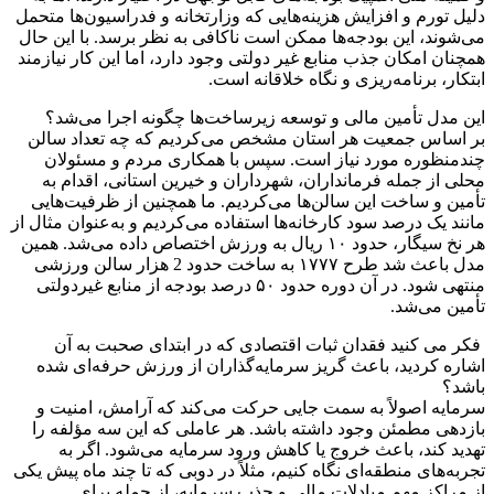
دلیل تورم و افزایش هزینه‌هایی که وزارتخانه و فدراسیون‌ها متحمل
می‌شوند، این بودجه‌ها ممکن است ناکافی به نظر برسد. با این حال
همچنان امکان جذب منابع غیر دولتی وجود دارد، اما این کار نیازمند
ابتکار، برنامه‌ریزی و نگاه خلاقانه است.
این مدل تأمین مالی و توسعه زیرساخت‌ها چگونه اجرا می‌شد؟
بر اساس جمعیت هر استان مشخص می‌کردیم که چه تعداد سالن
چندمنظوره مورد نیاز است. سپس با همکاری مردم و مسئولان
محلی از جمله فرمانداران، شهرداران و خیرین استانی، اقدام به
تأمین و ساخت این سالن‌ها می‌کردیم. ما همچنین از ظرفیت‌هایی
مانند یک درصد سود کارخانه‌ها استفاده می‌کردیم و به‌عنوان مثال از
هر نخ سیگار، حدود ۱۰ ریال به ورزش اختصاص داده می‌شد. همین
مدل باعث شد طرح ۱۷۷۷ به ساخت حدود 2 هزار سالن ورزشی
منتهی شود. در آن دوره حدود ۵۰ درصد بودجه از منابع غیردولتی
تأمین می‌شد.
فکر می کنید فقدان ثبات اقتصادی که در ابتدای صحبت به آن
اشاره کردید، باعث گریز سرمایه‌گذاران از ورزش حرفه‌ای شده
باشد؟
سرمایه اصولاً به سمت جایی حرکت می‌کند که آرامش، امنیت و
بازدهی مطمئن وجود داشته باشد. هر عاملی که این سه مؤلفه را
تهدید کند، باعث خروج یا کاهش ورود سرمایه می‌شود. اگر به
تجربه‌های منطقه‌ای نگاه کنیم، مثلاً در دوبی که تا چند ماه پیش یکی
از مراکز مهم مبادلات مالی و جذب سرمایه، از جمله برای