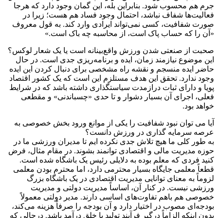
جرم هم محسوب شود. بنابراین بله، این گمان وجود دارد که هرجا
فعالیت‌ها شفاف نباشد، احتمال وجود فساد هم هست؛ زیرا در
صورت شفافیت، کسی نمی‌تواند ایرادی وارد کند. به قول معروف
«آن را که حساب پاک است، از محاسبه چه باک است.»
صحبت از صنعتی شدن ورزش واقع‌بینانه است یا یک شعار لوکس؟
این موضوع نیازمند زمان، ایده و برنامه‌ریزی جدی است. در حال
حاضر ایده منسجم و نقشه راه مشخصی برای دنبال کردن این ایده
وجود ندارد. تحقق این هدف مستلزم این است که یک کشور اقتصاد
پویا و دارای ثبات درازمدت سیاستگذاری داشته باشد که در شرایط
فعلی، اجرای آن بسیار دشوار و تا حدی «چسباندنی» و مقطعی
خواهد بود.
آیا می توان نبود شفافیت را یکی از موانع ورود بخش خصوصی به
عرصه سرمایه گذاری در ورزش دانست؟
به طور کلی ما هیچ تلاش جدی نکرده ایم تا مدیران ورزشی ما در
حوزه مدیریت مالی و اقتصادی توانمند بشوند. در مقام مثال، فرض
کنید فردی که معلم بوده به دلایلی رئیس یک باشگاه شده است.
قطعاً معلمی جایگاه بسیار محترمی دارد، اما محترم بودن معلمی
لزوماً به معنای توانایی مدیریت اقتصادی در یک باشگاه بزرگ
ورزشی نیست. در کنار آن، اساساً مدیریت دولتی و مدیریت
خصوصی هم باهم تفاوت‌های اساسی دارند. مدیر دولتی معمولاً
بودجه‌ای مصوب در اختیار دارد و آن بودجه را صرفاً هزینه می‌کند،
بدون اینکه الزاماً درگیر فرآیند تولید یا خلق درآمد باشد. درحالی که