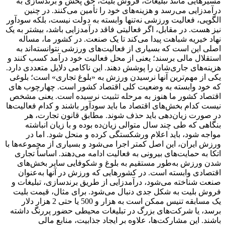
مسیرهایی مانند تبلیغات، فروش بلیت، حق پخش و برندسازی به
درآمدزایی می‌رسد و هزینه‌های خود را تأمین می‌کنند. در چنین
الگویی، فعالیت ورزشی نه‌تنها وابسته به دولت نیست، بلکه سودآور
نیز هست. در مقابل، اگر فعالیتی فاقد درآمدزایی باشد، بیشتر به یک
نهاد خیریه شباهت پیدا می‌کند تا یک صنعت. در کشور ما، مساله
اصلی این است که بسیاری از فعالیت‌های ورزشی نتوانسته‌اند به
استقلال مالی برسند؛ یعنی از محل فعالیت خود درآمد کسب کنند و
هزینه‌های جاری‌شان را پوشش دهند. این ناکامی دلایل متعددی دارد.
یکی از مهم‌ترین آنها نرسیدن ورزش به «بلوغ تجاری» است؛ بلوغی
که خود وابسته به وضعیت کلی اقتصاد کشور است. چهارچوب های
اقتصاد کشور ما هنوز به مرحله تثبیت نرسیده است. یعنی مشخص
نیست کدام بخش‌های اقتصاد ما باید سودآور باشند و کدام فعالیت‌ها
در صورت زیان‌دهی باید حذف شوند. مطابق قانون تجارت، هر
بنگاهی که طی چند سال متوالی زیان‌ده بوده و با زیان انباشته
مواجه شود، باید اعلام ورشکستگی کرده و منحل شود. اما در
ورزش ایران، این اصل کمتر اجرا می‌شود و بسیاری از مجموعه‌ها با
اتکا به حمایت‌های بیرونی به فعالیت ادامه می‌دهند. اساساً تجاری
شدن ورزش به‌طور مستقیم به بلوغ و شکوفایی سایر بخش‌های
اقتصادی وابسته است. در کشورهایی که ورزش در آنها به‌عنوان
صنعت شناخته می‌شود، درآمدزایی از طریق برندسازی، تبلیغات و
فروش بلیت به شکل جدی دنبال می‌شود. برای مثال، قیمت بلیت
یک مسابقه تنیس ممکن است به هزار و 500 یا حتی 2 هزار دلار
برسد، یا شرکت‌های بزرگ در تبلیغات محیطی حضور پررنگ داشته
باشند. این مشارکت‌ها، علاوه بر ایجاد جذابیت، منابع مالی