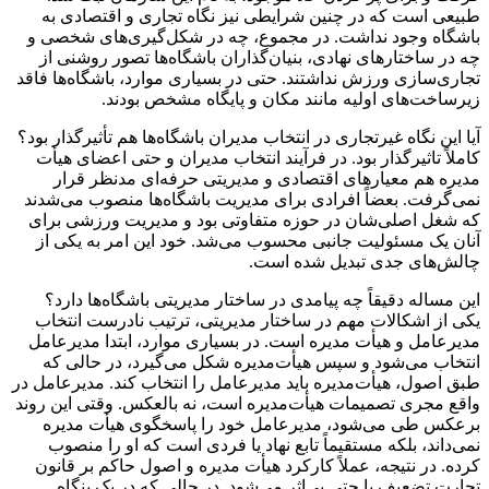
طبیعی است که در چنین شرایطی نیز نگاه تجاری و اقتصادی به
باشگاه وجود نداشت. در مجموع، چه در شکل‌گیری‌های شخصی و
چه در ساختارهای نهادی، بنیان‌گذاران باشگاه‌ها تصور روشنی از
تجاری‌سازی ورزش نداشتند. حتی در بسیاری موارد، باشگاه‌ها فاقد
زیرساخت‌های اولیه مانند مکان و پایگاه مشخص بودند.
آیا این نگاه غیرتجاری در انتخاب مدیران باشگاه‌ها هم تأثیرگذار بود؟
کاملاً تاثیرگذار بود. در فرآیند انتخاب مدیران و حتی اعضای هیأت
مدیره هم معیارهای اقتصادی و مدیریتی حرفه‌ای مدنظر قرار
نمی‌گرفت. بعضاً افرادی برای مدیریت باشگاه‌ها منصوب می‌شدند
که شغل اصلی‌شان در حوزه‌ متفاوتی بود و مدیریت ورزشی برای
آنان یک مسئولیت جانبی محسوب می‌شد. خود این امر به یکی از
چالش‌های جدی تبدیل شده است.
این مساله دقیقاً چه پیامدی در ساختار مدیریتی باشگاه‌ها دارد؟
یکی از اشکالات مهم در ساختار مدیریتی، ترتیب نادرست انتخاب
مدیرعامل و هیأت مدیره است. در بسیاری موارد، ابتدا مدیرعامل
انتخاب می‌شود و سپس هیأت‌مدیره شکل می‌گیرد، در حالی که
طبق اصول، هیأت‌مدیره باید مدیرعامل را انتخاب کند. مدیرعامل در
واقع مجری تصمیمات هیأت‌مدیره است، نه بالعکس. وقتی این روند
برعکس طی می‌شود، مدیرعامل خود را پاسخگوی هیأت مدیره
نمی‌داند، بلکه مستقیماً تابع نهاد یا فردی است که او را منصوب
کرده. در نتیجه، عملاً کارکرد هیأت مدیره و اصول حاکم بر قانون
تجارت تضعیف یا حتی بی‌اثر می‌شود. در حالی که در یک بنگاه