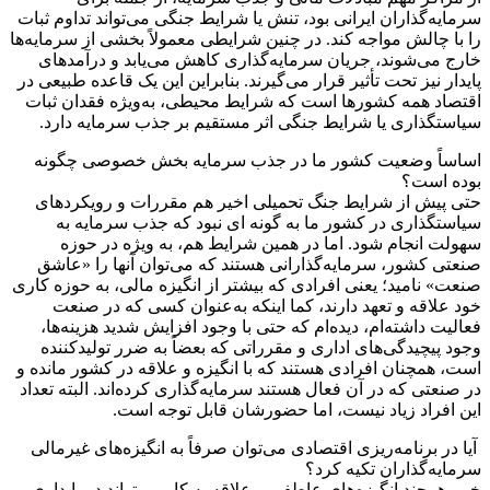
سرمایه‌گذاران ایرانی بود، تنش یا شرایط جنگی می‌تواند تداوم ثبات
را با چالش مواجه کند. در چنین شرایطی معمولاً بخشی از سرمایه‌ها
خارج می‌شوند، جریان سرمایه‌گذاری کاهش می‌یابد و درآمدهای
پایدار نیز تحت تأثیر قرار می‌گیرند. بنابراین این یک قاعده طبیعی در
اقتصاد همه کشورها است که شرایط محیطی، به‌ویژه فقدان ثبات
سیاستگذاری یا شرایط جنگی اثر مستقیم بر جذب سرمایه دارد.
اساساً وضعیت کشور ما در جذب سرمایه‌ بخش خصوصی چگونه
بوده است؟
حتی پیش از شرایط جنگ تحمیلی اخیر هم مقررات و رویکردهای
سیاستگذاری در کشور ما به گونه ای نبود که جذب سرمایه به
سهولت انجام شود. اما در همین شرایط هم، به ویژه در حوزه
صنعتی کشور، سرمایه‌گذارانی هستند که می‌توان آنها را «عاشق
صنعت» نامید؛ یعنی افرادی که بیشتر از انگیزه مالی، به حوزه کاری
خود علاقه و تعهد دارند، کما اینکه به‌عنوان کسی که در صنعت
فعالیت داشته‌ام، دیده‌ام که حتی با وجود افزایش شدید هزینه‌ها،
وجود پیچیدگی‌های اداری و مقرراتی که بعضاً به ضرر تولیدکننده
است، همچنان افرادی هستند که با انگیزه و علاقه در کشور مانده و
در صنعتی که در آن فعال هستند سرمایه‌گذاری کرده‌اند. البته تعداد
این افراد زیاد نیست، اما حضورشان قابل توجه است.
آیا در برنامه‌ریزی اقتصادی می‌توان صرفاً به انگیزه‌های غیرمالی
سرمایه‌گذاران تکیه کرد؟
خیر. هرچند انگیزه‌های عاطفی و علاقه به کار می‌تواند در پایداری