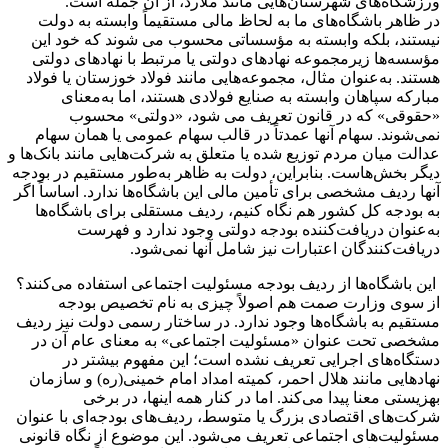
ورزشگاه‌های شهرستان‌هایی مانند ملارد، از آن جمله است.
در ظاهر باشگاه‌های ما به لحاظ مالی مستقیماً وابسته به دولت
نیستند، بلکه وابسته به مؤسساتی محسوب می شوند که خود این
مؤسسه‌ها زیرمجموعه نهادهای دولتی یا مرتبط با نهادهای دولتی
هستند. به‌عنوان مثال، مجموعه‌هایی مانند فولاد خوزستان یا فولاد
مبارکه سپاهان وابسته به صنایع فولادی هستند، اما به‌معنای
«حقوقی» که در قانون تعریف می شود، «دولتی» محسوب
نمی‌شوند. سهام آنها عمدتاً در قالب سهام عمومی یا همان سهام
عدالت میان مردم توزیع شده یا متعلق به شرکت‌هایی مانند بانک‌ها و
دیگر بخش‌هاست. بنابراین، دولت به ظاهر به‌طور مستقیم در بودجه
آنها ردیف مشخصی برای تأمین مالی این باشگاه‌ها ندارد. اساساً اگر
به بودجه کل کشور هم نگاه کنیم، ردیف مستقلی برای باشگاه‌ها
به‌عنوان دریافت‌کننده بودجه دولتی وجود ندارد و فهرست
دریافت‌کنندگان اعتبارات نیز شامل آنها نمی‌شود.
این باشگاه‌ها از ردیف بودجه مسئولیت اجتماعی استفاده می‌کنند؟
از سوی وزارت صمت هم اصولاً چیزی به نام تخصیص بودجه
مستقیم به باشگاه‌ها وجود ندارد. در ساختار رسمی دولت نیز ردیف
مشخصی تحت عنوان «مسئولیت اجتماعی» به معنای عام آن در
دستگاه‌های اجرایی تعریف نشده است؛ این مفهوم بیشتر در
نهادهایی مانند هلال احمر، کمیته امداد امام خمینی(ره) و سازمان
بهزیستی معنا پیدا می‌کند. اما در کنار همه اینها، در برخی
شرکت‌های اقتصادی بزرگ یا متوسط، ردیف‌های بودجه‌ای با عنوان
مسئولیت‌های اجتماعی تعریف می‌شود. این موضوع از نگاه قانونی