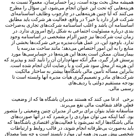
همیشه محل بحث بوده است، زیرا حسابرسان، معمولاً نسبت به
هزینه‌هایی که تحت این عنوان انجام می‌شود، این سؤال را مطرح
می‌کنند که آیا چنین هزینه‌هایی در چارچوب وظایف اساسنامه‌ای
شرکت قرار دارد یا خیر؟ در واقع، فعالیت هر شرکت باید مطابق
اساسنامه آن باشد و اغلب اساسنامه شرکت‌های تجاری به‌صراحت
بندی درباره مسئولیت اجتماعی به شکل رایج امروزی ندارد. در
زمان ثبت شرکت‌ها نیز چنین الزام مشخصی در اساسنامه وجود
ندارد. باوجود این، در عمل هیأت‌مدیره برخی شرکت‌ها بخشی از
منابع را به این امور اختصاص می‌دهد؛ مانند ساخت مدرسه یا
بیمارستان. ممکن است بعدها این هزینه‌ها در حسابرسی‌ها مورد
پرسش قرار گیرد، مگر آنکه سهام‌داران آن را تأیید کنند و بپذیرند که
این هزینه از محل سود شرکت و با رضایت آنان انجام شده است.
بنابراین مسأله تأمین مالی باشگاه‌ها بیشتر به ساختار مالکیت
شرکت‌های مادر و تصمیم‌گیری هیأت مدیره آنها وابسته است تا
بودجه مستقیم دولتی یا ردیف‌های
رسمی مالی.
برخی ادعا می کنند که هستند مدیران باشگاه ها که از وضعیت
فعلیِ فاقد شفافیت مالی نفع می‌برند.
متأسفانه شاید بتوان برای برخی از مدیران چنین وضعیتی را متصور
بود. کما اینکه می توان مواردی را برشمرد که در آنها صورت‌های
مالی باشگاه‌ها ارائه نمی‌شود یا فعالیت‌های اقتصادی باشگاه‌ها که
باید به‌صورت بی‌طرفانه انجام شوند، در قالب روابط و ارتباطات
شخصی پیش می‌رود. همه این موارد ناپسند است و چه بسا مصداق