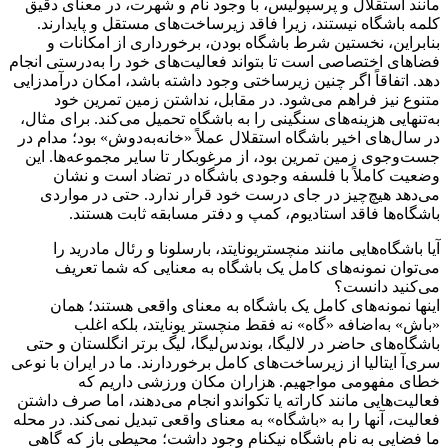
مانند استقلال و پرسپولیس، با وجود نام و شهرت، در معنای دقیق
کلمه باشگاه نیستند، زیرا فاقد زیرساخت‌های مستقل و پایدارند.
بنابراین، نخستین شرط باشگاه بودن، برخورداری از امکانات و
فضاهای اختصاصی است تا بتواند فعالیت‌های خود را به‌درستی انجام
دهد. اتفاقاً اگر چنین زیرساختی وجود داشته باشد، امکان درآمدزایی
متنوع نیز فراهم می‌شود. در مقابل، نداشتن زمین تمرین خود
به‌تنهایی هزینه‌های سنگینی را به باشگاه تحمیل می‌کند. برای مثال،
در سال‌های اخیر باشگاه استقلال عملاً «خانه‌به‌دوش» بود؛ مدام در
جست‌وجوی زمین تمرین بود، از مرغوبکار تا سایر مجموعه‌ها. این
وضعیت کاملاً با فلسفه‌ وجودی باشگاه در تضاد است و نشان
می‌دهد هیچ‌چیز در جای درست خود قرار ندارد. حتی در مواردی
باشگاه‌ها فاقد استادیوم، کمپ و دفتر مسابقه‌ ثابت هستند.
آیا باشگاه‌هایی مانند منچستریونایتد، بارسلونا و رئال مادرید را
می‌توان نمونه‌های کامل یک باشگاه به معنایی که شما تعریف
می‌کنید دانست؟
اینها نمونه‌های کامل یک باشگاه به معنای واقعی هستند؛ همان
«باش» به‌اضافه‌ «گاه» نه فقط منچستر یونایتد، بلکه اغلب
باشگاه‌های حاضر در لالیگا، بوندس‌لیگا، لیگ برتر انگلستان و حتی
سری‌آ ایتالیا از زیرساخت‌های کامل برخوردارند. ما در ایران با نوعی
خطای مفهومی مواجهیم. هزاران مکان ورزشی داریم که
فعالیت‌هایی مانند کاراته یا تکواندو انجام می‌دهند، اما صرف داشتن
فعالیت، آنها را به «باشگاه» به معنای واقعی تبدیل نمی‌کند. در محله‌
ما فضایی به نام باشگاه نیکنام وجود داشت؛ محیطی باز که گاهی