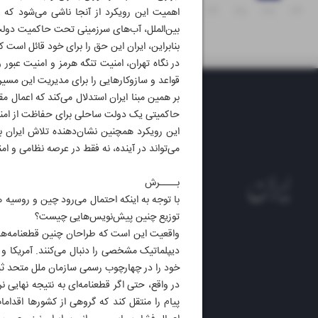
۳۱
۳۰
۲۹
۲۸
۲۷
۲۶
اهمیت این رویکرد از آنجا ناشی می‌شود که 
بین‌الملل، آب‌های سرزمینی تحت حاکمیت دو
بنابراین، ایران این حق را برای خود قائل است که 
در نگاه تهران، امنیت تنگه هرمز و امنیت عبور 
قواعد و سازوکارهایی را برای مدیریت این مسیر
بر همین مبنا ایران استدلال می‌کند که اعمال 
حاکمیتی یک دولت ساحلی برای حفاظت از امنی
این رویکرد همچنین نشان‌دهنده تلاش ایران برا
می‌تواند در آینده، نه ‌فقط در عرصه نظامی و ا
بــــرش
با توجه به اینکه احتمال می‌رود چین و روسیه ه
توزیع چنین پیش‌‌نویس‌هایی چیست؟
واقعیت این است که طراحان چنین قطعنامه‌های
دیپلماتیک مشخصی را دنبال می‌کنند. آمریکا و
روزنام
خود را در چهارچوب رسمی سازمان ملل متحد ثب
روزنامه
در واقع، حتی اگر قطعنامه‌ای به نتیجه نهایی 
ایران 
پیام را منتقل کند که گروهی از کشورها اقدامات
الوفاق