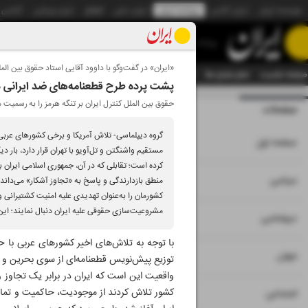
موسسه ایران
ایران آنلاین
روزنامه ایران
ایران دیلی
الوفاق
ایران ورزشی
آژانس
روزنامه
«ایران» در گفت‌وگو با داوود آقایی استاد حقوق بین الم
صفحه نخست
تمام شماره ها
تمام ویژه نامه ها
آرشیو
سازمان آگهی‌ها
دستیار هوش
پشت پرده طرح قطعنامه‌های ضد ایرانی د
حقوق بین الملل کنترل ایران بر تنگه هرمز را به رسمیت
صفحات
شماره نه هزار و ب
گروه دیپلماسی- تلاش آمریکا و برخی کشورهای عربی 
۱
صفحه اول
مستقیم واشنگتن و تل‌آویو با تهران قرار دارد، بار 
کرده است؛ تقابلی که در آن، جمهوری اسلامی ایران 
۲
۳
۱۰
سیاسی
منطق بازدارندگی و پاسخ به «تجاوز آشکار» می‌داند
کشورمان را به‌عنوان تهدیدی علیه امنیت کشتیرانی و 
مشروعیت‌‌سازی حقوقی علیه ایران دنبال نمایند؛ این
۴
دیپلماسی
با توجه به تلاش‌های اخیر کشورهای عربی با ح
۵
جهان
توزیع پیش‌نویس قطعنامه‌ای از سوی بحرین و آم
واقعیت این است که ایران در برابر یک تجاوز 
۶
کشور تلاش کردند از موجودیت، حاکمیت و تمامیت 
اجتماعی