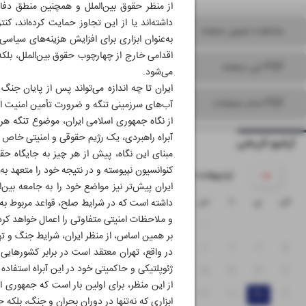
از منظر حقوق بین‌الملل و همچنین منطق دفاع
داشته‌اند یا از این تجاوز حمایت کرده‌اند، کن
مشاهده تصویر صفحه
به‌عنوان ابزاری برای افزایش هزینه‌های سیاسی
اقدامی خارج از چهارچوب حقوق بین‌الملل، بل
PDF این صفحه
می‌شود.
ایران تا چه اندازه می‌تواند پس از پایان جنگ
PDF تمام صفحات
آب‌های سرزمینی تنگه و ضرورت تأمین امنیت ای
از نگاه جمهوری اسلامی ایران، موضوع تنگه هرم
آبراه راهبردی، یک رژیم حقوقی و امنیتی خاص 
آرشیو تاریخی
کنوانسیون نپیوسته و در نتیجه خود را متعهد به
۱۴۰۵ اردیبهشت
ایران پیش‌تر نیز مواضع خود را به جامعه بین‌ا
ش
ی
د
س
چ
پ
ج
داشته است که در شرایط صلح، قواعد مربوط به آ
و ملاحظات امنیتی متفاوتی را اعمال خواهد کرد
۴
۳
۲
۱
بر همین اساس، از منظر ایران، شرایط جنگ و تهد
۱۱
۱۰
۹
۸
۷
۶
۵
در واقع، تهران معتقد است در برابر کشورهایی 
ژئوپلتیکی و حاکمیتی خود در این آبراه استفاده 
۱۸
۱۷
۱۶
۱۵
۱۴
۱۳
۱۲
از این منظر، برای اولین بار است که جمهوری ا
۲۵
۲۴
۲۳
۲۲
۲۱
۲۰
۱۹
ابزاری که نه‌تنها در دوران بحران و جنگ، بلکه 