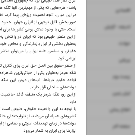
ایران آغاز شد، طبیعی بود که جمهوری اسلامی در
باشد؛ اهرم‌هایی که یکی از مهم‌ترین آنها تنگه 
۷
۸
اقتصادی
در این میان، آنچه اهمیت ویژه‌ای پیدا کرد، تغ
۹
اندیشه - گزارش
است. حتی با وجود تلاش برخی کشورها برای ایج
از این منظر، طبیعی بود که ایران در واکنش ب
۱۱
حوادث
به‌عنوان بخشی از ابزار بازدارندگی و دفاعی خ
حقوقی و سیاسی علیه ایران را می‌توان تلاشی 
ارزیابی کرد.
۱۲
ورزشی
از منظر حقوق بین الملل حق ایران برای کنترل ت
تنگه هرمز به‌عنوان یکی از حیاتی‌ترین شاهراه‌
۱۳
زیست بوم
قواعد حقوق دریاها، آب‌های درون این تنگه
دولت‌های ساحلی قرار دارند.
۱۴
ایران زمین
از این رو، تنگه هرمز یک منطقه فاقد حاکمیت ن
دارد.
با توجه به این واقعیت حقوقی، طبیعی است که
۱۵
اطلاع رسانی
کشورهای همراه آن می‌داند، از ظرفیت‌های حاکمی
دولت‌ها در زمان تهدیدات امنیتی و نظامی از ابزا
۱۶
صفحه آخر
ابزارها برای ایران به شمار می‌رود.