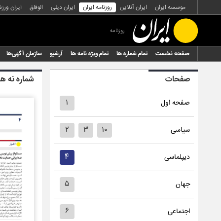
موسسه ایران
ایران آنلاین
روزنامه ایران
ایران دیلی
الوفاق
ایران ورز
روزنامه
صفحه نخست
تمام شماره ها
تمام ویژه نامه ها
آرشیو
سازمان آگهی‌ها
صفحات
شماره نه ه
۱
صفحه اول
۲
۳
۱۰
سیاسی
۴
دیپلماسی
۵
جهان
۶
اجتماعی