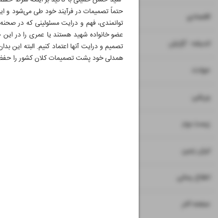
سید حسن خمینی با تأکید بر اینکه شرط حفظ پ
حتماً تصمیمات در فرآیند خود طی می‌شود و ایشا
۷
۸
اقتصادی
توانمندی، فهم و درایت مسئولینی که در صحنه ه
عضو خانواده شهید هستند یا عمری را در این صحنه
۹
اندیشه - گزارش
تصمیم و درایت آنها اعتماد کنیم. البته این بد
همدلی خود پشت تصمیمات کلان کشور را حفظ 
۱۱
حوادث
۱۲
ورزشی
۱۳
زیست بوم
۱۴
ایران زمین
۱۵
اطلاع رسانی
۱۶
صفحه آخر