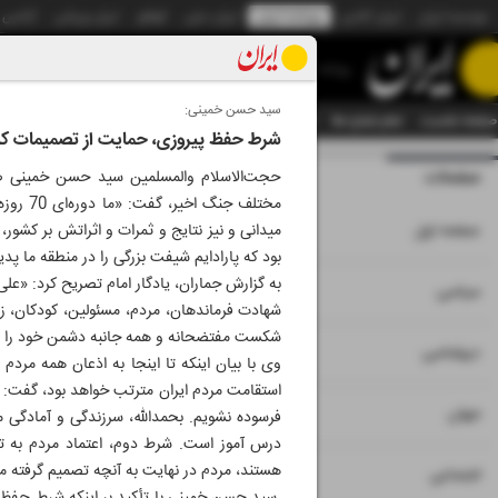
موسسه ایران
ایران آنلاین
روزنامه ایران
ایران دیلی
الوفاق
ایران ورزشی
آژانس
روزنامه
سید حسن خمینی:
صفحه نخست
تمام شماره ها
تمام ویژه نامه ها
آرشیو
سازمان آگهی‌ها
دستیار هوش
شرط حفظ پیروزی، حمایت از تصمیمات کل
صفحات
شماره نه هزار و ب
حجت‌الاسلام والمسلمین سید حسن خمینی صبح 
مختلف 
۱
صفحه اول
میدانی و نیز نتایج و ثمرات و اثراتش بر کشور
بود که پارادایم شیفت بزرگی را در منطقه ما پدی
به گزارش جماران، یادگار امام تصریح کرد: «علی
۲
۳
۱۰
سیاسی
شهادت فرماندهان، مردم، مسئولین، کودکان، زنان
شکست مفتضحانه و همه جانبه دشمن خود را نشان
۴
دیپلماسی
وی با بیان اینکه تا اینجا به اذعان همه مردم
استقامت مردم ایران مترتب خواهد بود، گفت: 
۵
جهان
فرسوده نشویم. بحمدالله، سرزندگی و آمادگی 
درس آموز است. شرط دوم، اعتماد مردم به تص
هستند، مردم در نهایت به آنچه تصمیم گرفته می
۶
اجتماعی