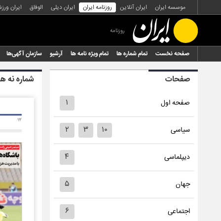
موسسه ایران
ایران آنلاین
روزنامه ایران
ایران دیلی
الوفاق
ایران ورز
روزنامه
صفحه نخست
تمام شماره ها
تمام ویژه نامه ها
آرشیو
سازمان آگهی‌ها
صفحات
شماره نه ه
۱
صفحه اول
۲
۳
۱۰
سیاسی
۴
دیپلماسی
۵
جهان
۶
اجتماعی