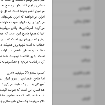
هم دچار توهم احمقانه‌ای است که تص
بخشی از این گفت‌و‌گو در پاسخ به 
۷
۸
اقتصادی
موضوع آنقدر بغرنج است که کل جها
ایران می‌خواهند که ایران نمی‌تواند
۹
اطلاع رسانی
می‌گوید یا یک ایران «برده» خواهم
می‌گوید. آمریکایی‌ها وقتی می‌گوین
۱۰
آنها ندهیم؟ پاسخ این است که فردا
خودرو
راهی که می‌بینم این است که ما پن
خطاب به امت شهیدپرورِ همیشه در ص
۱۱
حوادث
به‌شدت و به‌ طرز قاطعی بازدارند
است. بدون اقتصاد نیرومند، شما نم
۱۲
ورزشی
آن «رضایت مردم» و «مشروعیت نظام»
۱۳
علم و فناوری
کسب منافع 20 میلیارد دلاری
اما منافع اقتصادی از سوی ایران د
آمریکایی‌ها از یک طرف می‌گویند ا
۱۴
ایران زمین
۱۵
گزارش