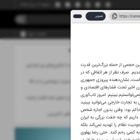
جمعه، ۱۶ مرداد ۱۴۰۵
تصویر
عضویت | ورود
مطالب این صفحه
نین حجمی از حمله بزرگ‌ترین قدرت
صنایع آسیب‌دیده با فناوری‌های روز بازسازی
می‌شوند
شدیم. صرف نظر از هر اتفاقی که در
 مذاکره است، نشان‌دهنده پیروزی جمهوری
دست روی ماشه پنجره دیپلماسی را باز نگه
م‌قرن اخیر تحت فشارهای اقتصادی و
داریم
‌توانستیم ببینیم. امروز تاب‌آوری
کشور به همکاری و حضور همه اقشار نیازمند
 به تجارت خارجی می‌توانید ببینید
است
ن حاکم بود؛ وقتی بدون اجازه‌ شخص
پاسخ کوبنده به نقض آتش‌بس
د داریم که چه خفت بزرگی به ایران
ودیت نظام را تهدید نمی‌کند بلکه
عاً به کسی رحم کنند. حتی رضا پهلوی