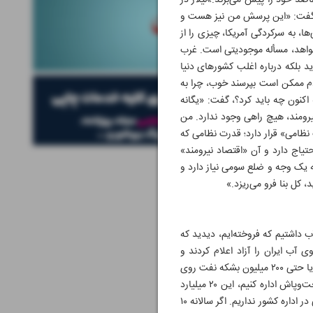
اصد خود را پیش می‌برند.»لیلاز در
بد؟ گفت: «این پرسش من نیز هست و
 به سرکردگی آمریکا، چیزی را از
می‌خواهد، مسأله موجودیتی است. غرب
د بلکه درباره اغلب کشورهای دنیا
مردم ممکن است بپرسند خوب، چرا به
اکنون چه باید کرد؟، گفت: «یگانه
یرومند، هیچ راهی وجود ندارد. من
ظامی» قرار دارد؛ قدرت نظامی‌ که
یاج دارد و آن «اقتصاد نیرومند»
ه یک وجه و ضلع سومی نیاز دارد و
کل بنا فرو می‌ریزد.»
 داشتیم که فروخته‌ایم، دیدید که
 آب ایران را آزاد اعلام کردند و
هدفشان این است که بتوانند قیمت جهانی نفت را کنترل کنند. برخی منابع می‌گویند ایران اکنون ممکن است ۱۶۰ تا ۱۷۰ یا حتی ۲۰۰ میلیون بشکه نفت روی
آب داشته باشد که ۲۰۰ میلیون بشکه نفت، معادل ۲۰ میلیارد دلار است. اگر بخواهیم کشور را با رویکرد فعلی و با ریخت‌وپاش اداره کنیم، این ۲۰ میلیارد
دلار می‌تواند یک سال هزینه‌های جاری کشور را تأمین کند. در حالی که معتقدم ما نیازی به استفاده از درآمدهای نفتی در اداره کشور نداریم. اگر سالانه ۱۰