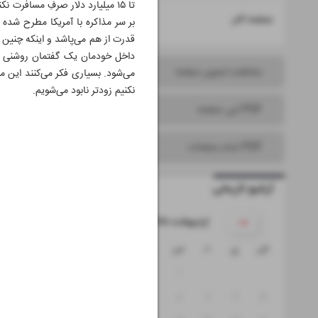
تا ۱۵ میلیارد دلار صرفِ مسافرت
۱۶
صفحه آخر
بر سر مذاکره با آمریکا مطرح شده 
قدرت از هم می‌پاشد و اینکه چنین ه
داخل خودمان یک گفتمان روشنی دا
مشاهده تصویر صفحه
می‌شود. بسیاری فکر می‌کنند این مق
نکنیم زودتر نابود می‌شویم.
PDF این صفحه
PDF تمام صفحات
آرشیو تاریخی
۱۴۰۵ اردیبهشت
ش
ی
د
س
چ
پ
ج
۴
۳
۲
۱
۱۱
۱۰
۹
۸
۷
۶
۵