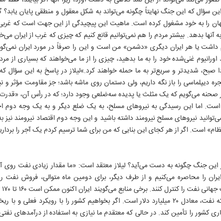
ور می‌کند می‌تواند از این نمد کلاهی به دست آورد، زیرا آنها اگر بیایند، فقط مق
این سؤال که این جنگ نهایتاً چگونه می‌تواند به شکل معقول و منطقی پایان یا
ن را به خود مشغول کرده است. ماهیت این پیچیدگی از این جهت است که غربی‌ها،
 به آنها بدهد. بیشتر مردم را هم نمی‌توانیم قانع کنیم که چیزی که غرب از ایران 
 داشت یا هر ایران دیگری «دشمن» من است و این را صرفاً در مورد ایران نمی‌گوی
د اورانیوم غنی‌شده خود را به ما بدهید، چیزی را از ما می‌خواهند که بسیاری از 
 صبح، شدیدتر و سریع‌تر به ما حمله خواهند کرد.»لیلاز در پاسخ به این سؤال که 
جره دیپلماسی را باز نگه داریم، ولی دستمان روی ماشه باشد؛ جز مقاومت مؤثر و ن
حنه می‌گویم که یک مثلث یا پدیده‌ سه‌ضلعی وجود دارد؛ که در رأس آن، «قدرت ن
ه است. اما این رسیدگی به نیروهای مسلح، به یک ضلع دیگر و به یک وجه دوم احت
ی‌توانید نیروهای مسلح نیرومند داشته باشید و این وجه دوم اقتصاد نیرومند نیز ب
 است. اگر از هر کجای این بنایی که من برای شما ترسیم کردم یک آجر را بردارید، 
ر این جنگ چگونه به دست می‌آید؟ لیلاز معتقد است: «ما مقدار زیادی نفت روی آب
یران را محاصره می‌کنیم و از طرف دیگر، برای دومین ماه متوالی، فروش نفت روی