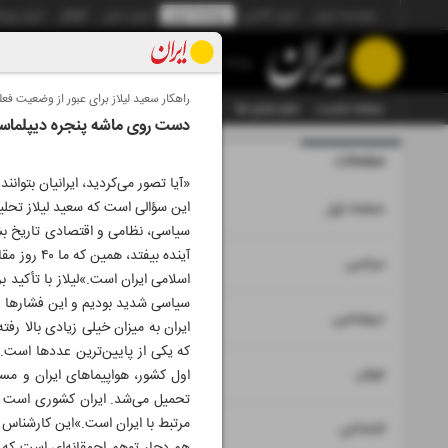
موسسه ایران
ایران آنلاین
روزنامه ایران
ایران دیلی
الوفاق
ایران ورز
روزنامه
راهکار سعید لیلاز برای عبور از وضعیت فعل
صفحه نخست
تمام شماره ها
تمام ویژه نامه ها
آرشیو
سازمان آگهی‌ها
دست روی ماشه پنجره دیپلماسی ر
صفحات
شماره نه ه
«آیا تصور می‌کردید، ایرانیان بتوان
۱
این سؤالی است که سعید لیلاز تحلی
صفحه اول
سیاسی، نظامی و اقتصادی تاریخ بشر 
آینده بی
۲
۳
سیاسی
اسلامی ایران است.»لیلاز با تأکید 
سیاسی شدید بودیم و این فشارها باع
۴
دیپلماسی
ایران به میزان خیلی زیادی بالا رف
که یکی از پایین‌ترین عددها است. م
۵
جهان
اول کشور، هواپیماهای ایران و مستش
تحمیل می‌شد. ایران کشوری است که 
مرتبط با ایران است.»این کارشناس اقت
۶
اجتماعی