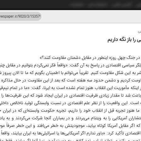
شی
آژانس عکس
دانشکده خبر
انتشارات
ی
دستیار هوش مصنوعی
نسخه قدیمی
ا باز نگه داریم
زار و بیست
۱۹ اردیبهشت ۱۴۰۵
ند در جنگ چهل روزه اینطور در مقابل دشمنان مقاومت کنند؟»
لگر سیاسی اقتصادی در پاسخ به آن گفت: «واقعاً فکر نمی‌کردم بتوانیم در مقابل چ
به این شکل مقاومت کنیم. تقریباً می‌توانم با اطمینان بگویم که ما تا الان پیروز 
فتد، همین که ما ۴۰ روز مقاومت کردیم و دشمن حدود سه هفته است که بعد از این مقاومت در حال
بر اینکه مأموریت این انقلاب هنوز تمام نشده است به ایرنا، گفت: «ما در تمام نی
ث شد تا مقدار زیادی ظرفیت اقتصادی در ایران ایجاد شود که این ظرفیت‌ها را نمی
ته است. این واقعیت را از نظر علم اقتصادی در نسبت وابستگی تولید ناخالص داخلی
ا هنوز تجربه‌ قبل از انقلاب خود را داریم، تجربه‌ حکومت وابسته‌ای که در ایرا
اران آمریکایی را به ویتنام می‌بردند و در بمباران آنجا شرکت می‌کردند و به یا
اگر مقابل آمریکا کوتاه بیاید، موجودیتش به خطر می‌افتد و این خطر صرفاً موج
صادی تأکید کرد: «باور ندارم اگر آمریکایی‌ها یا اسرائیلی‌ها به ایران بیایند، واق