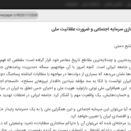
شی
آژانس عکس
دانشکده خبر
انتشارات
ازی سرمایه اجتماعی و ضرورت عقلانیت ملی
دستیار هوش مصنوعی
نسخه قدیمی
ایع دستی
زار و بیست
۱۹ اردیبهشت ۱۴۰۵
چیده‌ترین و چندلایه‌ترین مقاطع تاریخ معاصر خود قرار گرفته است؛ مقطعی که فهم 
ی جامعه ایرانی است. آنچه امروز با آن مواجهیم، مسأله «مدیریت پیامدهای 
ا نشان می‌دهد که بسیاری از دولت‌ها در مواجهه با مطالبات انباشته پساجنگ دچا
ایران توانست با اتکا به سه مؤلفه بنیادین «اقتدار نیروهای مسلح»، «انسجام ا
 این هم‌افزایی ملی نوعی بازتولید هویت ملی و احیای حس تعلق به ایران در میا
و خسارت‌هایش، یک واقعیت مهم را آشکار کرد: جامعه ایرانی در لحظات تهدید مو
 آیا می‌توان این سرمایه اجتماعی و این همگرایی ملی را به یک «سرمایه پایدار حک
 اقتصادی ایران را تعیین خواهد کرد.
د مرحله‌ای شده که می‌توان آن را «تراکم ساختاری مطالبات» نامید؛ وضعیتی که در
س تبعیض، دغدغه اشتغال و اضطراب نسبت به آینده به‌صورت همزمان در حال انب