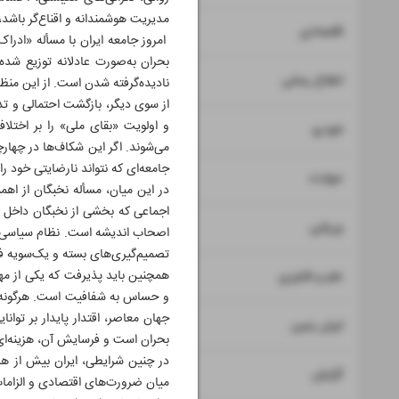
مدیریت هوشمندانه و اقناع‌گر باشد،
۷
۸
اقتصادی
امروز جامعه ایران با مسأله «ادر
بحران به‌صورت عادلانه توزیع شد
۹
اطلاع رسانی
نادیده‌گرفته‌ شدن است. از این منظ
از سوی دیگر، بازگشت احتمالی و تد
و اولویت «بقای ملی» را بر اختلاف
۱۰
خودرو
می‌شوند. اگر این شکاف‌ها در چهار
جامعه‌ای که نتواند نارضایتی خود را
۱۱
حوادث
در این میان، مسأله نخبگان از اه
اجماعی که بخشی از نخبگان داخل و 
۱۲
ورزشی
اصحاب اندیشه است. نظام سیاسی در
تصمیم‌گیری‌های بسته و یک‌سویه فر
۱۳
همچنین باید پذیرفت که یکی از مهم
علم و فناوری
و حساس به شفافیت است. هرگونه انس
جهان معاصر، اقتدار پایدار بر توان
۱۴
ایران زمین
بحران است و فرسایش آن، هزینه‌ای
در چنین شرایطی، ایران بیش از هر 
۱۵
گزارش
میان ضرورت‌های اقتصادی و الزامات 