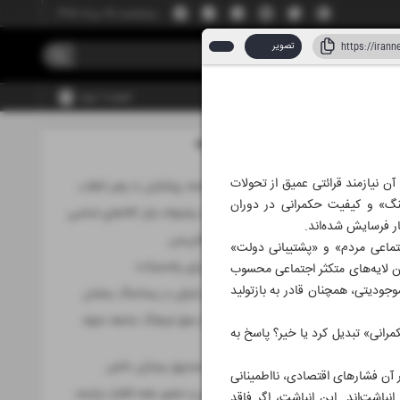
پنجشنبه، ۱۵ مرداد ۱۴۰۵
تصویر
عضویت | ورود
مطالب این صفحه
آن نیازمند قرائتی عمیق از تحولات
دیدار 2 و نیم ساعته پزشکیان با رهبر انقلاب
جنگ» و کیفیت حکمرانی در دوران
ذخایر شش‌ماهه پشتوانه بازار کالاهای اساسی
ر فرسایش شده‌اند.
پاسخ به نقض آتش‌بس
جتماعی مردم» و «پشتیبانی دولت»
«برای وطن، نه برای پلاستیک»
ن لایه‌های متکثر اجتماعی محسوب
جودیتی، همچنان قادر به بازتولید
شکل‌گیری محور شرقی در پساجنگ رمضان
اسطوره ورزشی از عمق فرهنگ جامعه متولد
مرانی» تبدیل کرد یا خیر؟ پاسخ به
می‌شود
شارژ 16 همتی صندوق بیماران خاص
 آن فشارهای اقتصادی، نااطمینانی
کشور به همکاری و حضور همه اقشار نیازمند
اشت‌اند. این انباشت، اگر فاقد