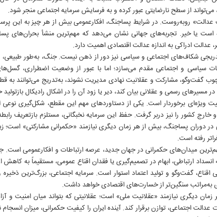
 می‌تواند از سطح نارضایتی عبور کرده و به فرسایش سرمایه اجتماعی منجر شود.
اک عدالت» روبه‌روست. در شرایط پساجنگ، افکارعمومی بیش از هر چیز به این پرس
ه است یا خیر. تجربه‌های جهانی نشان می‌دهد که مهم‌ترین منشأ بحران‌های پس
ر، عدالت ادراکی به اندازه عدالت اقتصادی اهمیت دارد.
ریجی شکاف‌های اجتماعی و سیاسی نیز دور از ذهن نیست. جنگ، به‌طور طبیعی، بس
ات سیاسی و اجتماعی مقدم می‌سازد؛ اما با عبور از وضعیت اضطراری، گسل‌های ا
چوب گفت‌وگو، مشارکت و عقلانیت نهادی مدیریت نشوند، به‌تدریج می‌توانند به قط
 در مسیرهای رسمی و عقلانی بیان کند، دیر یا زود آن را در اشکال رادیکال بازتولید 
میت ویژه‌ای برخوردار است. یکی از دستاوردهای مهم این مقطع، شکل‌گیری نوعی ا
خارج کشور را نیز دربر گرفت. حفظ این سرمایه نخبگانی، مستلزم بازتعریف رابطه 
 دوران پساجنگ، بیش از هر زمان دیگری نیازمند «حکمرانی مشارکتی» است؛ زیر
اتر رفته است.
‌ترین میدان‌های حکمرانی در جهان جدید، عرصه ارتباطات و افکارعمومی است. جامع
داد ارتباطی، ابهام در تصمیم‌گیری یا فقدان اقناع عمومی، مستقیماً به کاهش ا
ایی اقناع، گفت‌وگو و تولید اعتماد استوار است. سرمایه اجتماعی، بزرگ‌ترین ذخیر
 به‌مراتب سنگین‌تر از خسارت‌های اقتصادی خواهد داشت.
زمان دیگری نیازمند «عقلانیت ملی» است؛ عقلانیتی که بتواند میان امنیت و آز
عدالت اجتماعی، توازن برقرار کند. آینده ایران را کیفیت حکمرانی، میزان انسجام