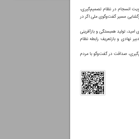
قویت انسجام در نظام تصمیم‌گیری،
گشایی مسیر گفت‌وگوی ملی.اگر در
ی امید، تولید همبستگی و بازآفرینی
بیر نهادی و بازتعریف رابطه نظام
گیری، صداقت در گفت‌وگو با مردم