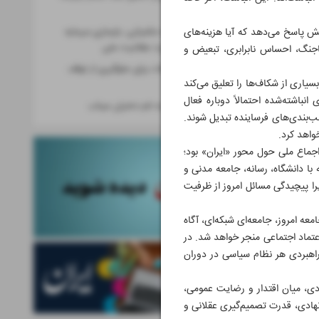
است
ش پاسخ می‌دهد که آیا هزینه‌های
پساجنگ؛ مسأله حکمرانی، بازسازی سرمایه
اجتماعی و ضرورت عقلانیت ملی
اجنگ، احساس نابرابری، تبعیض و
ایستادگی ارتباطات برای جلوگیری از توقف
یاری از شکاف‌ها را تعلیق می‌کند
آموزش
نباشته‌شده احتمالاً دوباره فعال
قهرمانی هشتم به نام دختران میناب
ب‌بندی‌های فرساینده تبدیل شوند.
خواهد کرد.
جماع ملی حول محور «ایران» بود؛
با دانشگاه، رسانه، جامعه مدنی و
ا پیچیدگی مسائل امروز از ظرفیت
ه امروز، جامعه‌ای شبکه‌ای، آگاه
عتماد اجتماعی منجر خواهد شد. در
ه راهبردی هر نظام سیاسی در دوران
ادی، میان اقتدار و رضایت عمومی،
 نهادی، قدرت تصمیم‌گیری عقلانی و