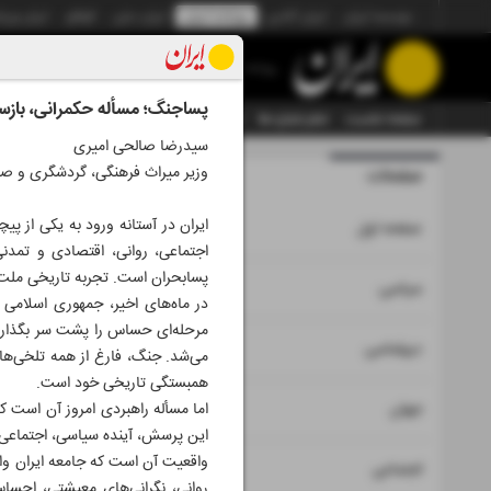
موسسه ایران
ایران آنلاین
روزنامه ایران
ایران دیلی
الوفاق
ایران ورز
روزنامه
پساجنگ؛ مسأله حکمرانی، بازس
صفحه نخست
تمام شماره ها
تمام ویژه نامه ها
آرشیو
سازمان آگهی‌ها
سیدرضا صالحی امیری
وزیر میراث فرهنگی، گردشگری و صن
صفحات
شماره نه ه
ایران در آستانه ورود به یکی از پی
۱
صفحه اول
اجتماعی، روانی، اقتصادی و تمدن
پسابحران است. تجربه تاریخی ملت‌ه
۲
۳
سیاسی
در ماه‌های اخیر، جمهوری اسلامی 
مرحله‌ای حساس را پشت سر بگذارد.
۴
دیپلماسی
می‌شد. جنگ، فارغ از همه تلخی‌ها 
همبستگی تاریخی خود است.
۵
جهان
اما مسأله راهبردی امروز آن است که
این پرسش، آینده سیاسی، اجتماعی و
واقعیت آن است که جامعه ایران وار
۶
اجتماعی
روانی، نگرانی‌های معیشتی، احسا