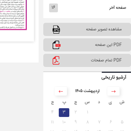
۱۶
صفحه آخر
مشاهده تصویر صفحه
PDF این صفحه
PDF تمام صفحات
آرشیو تاریخی
۱۴۰۵ اردیبهشت
ش
ی
د
س
چ
پ
ج
۴
۳
۲
۱
۱۱
۱۰
۹
۸
۷
۶
۵