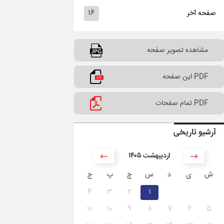
۱۶
صفحه آخر
مشاهده تصویر صفحه
PDF این صفحه
PDF تمام صفحات
آرشیو تاریخی
۱۴۰۵ اردیبهشت
ش
ی
د
س
چ
پ
ج
۴
۳
۲
۱
۱۱
۱۰
۹
۸
۷
۶
۵