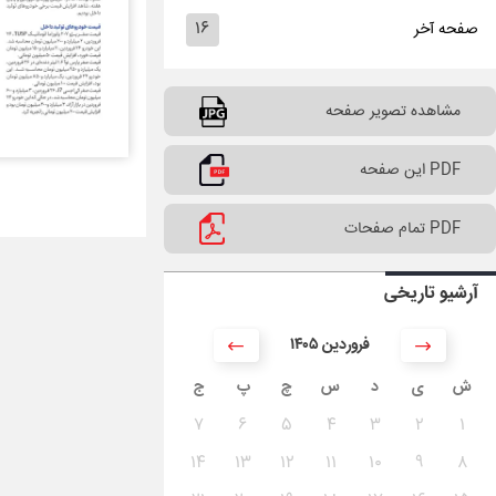
۱۶
صفحه آخر
مشاهده تصویر صفحه
PDF این صفحه
PDF تمام صفحات
آرشیو تاریخی
۱۴۰۵ فروردین
ش
ی
د
س
چ
پ
ج
۷
۶
۵
۴
۳
۲
۱
۱۴
۱۳
۱۲
۱۱
۱۰
۹
۸